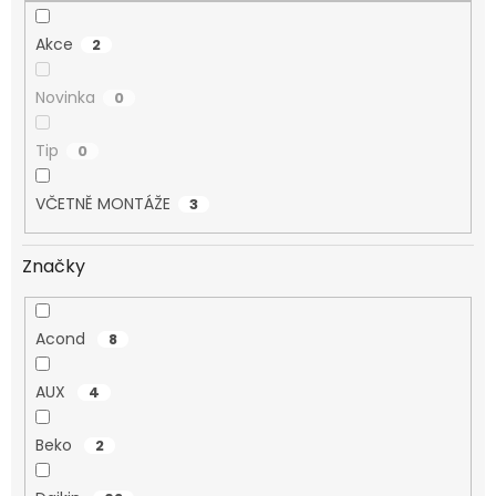
Akce
2
Novinka
0
Tip
0
VČETNĚ MONTÁŽE
3
Značky
Acond
8
AUX
4
Beko
2