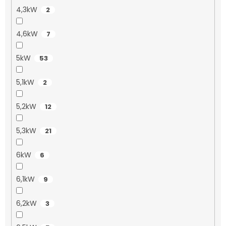
4,3kW
2
4,6kW
7
5kW
53
5,1kW
2
5,2kW
12
5,3kW
21
6kW
6
6,1kW
9
6,2kW
3