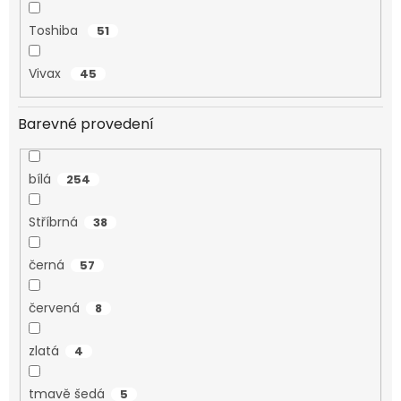
Toshiba
51
Vivax
45
Barevné provedení
bílá
254
Stříbrná
38
černá
57
červená
8
zlatá
4
tmavě šedá
5