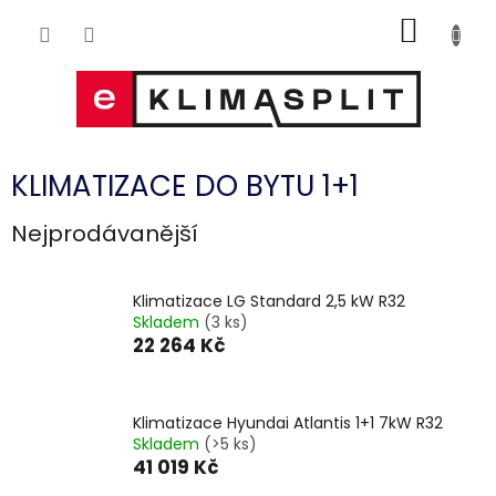
Přejít
NÁKUP
na
obsah
KOŠÍK
KLIMATIZACE DO BYTU 1+1
Nejprodávanější
Klimatizace LG Standard 2,5 kW R32
Skladem
(3 ks)
22 264 Kč
Klimatizace Hyundai Atlantis 1+1 7kW R32
Skladem
(>5 ks)
41 019 Kč