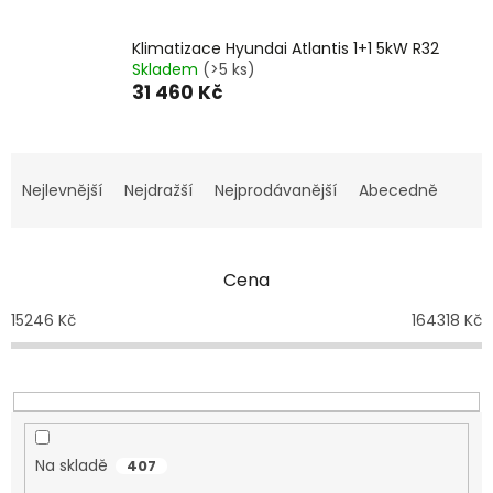
Klimatizace Hyundai Atlantis 1+1 5kW R32
Skladem
(>5 ks)
31 460 Kč
Ř
a
Nejlevnější
Nejdražší
Nejprodávanější
Abecedně
z
e
n
Cena
í
p
15246
Kč
164318
Kč
r
o
d
u
k
t
Na skladě
407
ů