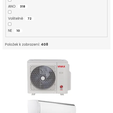
ANO
318
Volitelně
72
NE
10
Položek k zobrazení:
408
V
ý
p
i
s
p
r
o
d
u
k