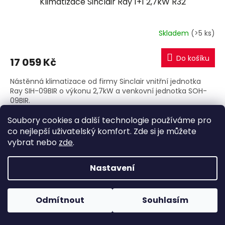
Klimatizace Sinclair Ray 1+1 2,7kW R32
Skladem
(>5 ks)
Do košíku
17 059 Kč
Nástěnná klimatizace od firmy Sinclair vnitřní jednotka
Ray SIH-09BIR o výkonu 2,7kW a venkovní jednotka SOH-
09BIR.
Soubory cookies a další technologie používáme pro
co nejlepší uživatelský komfort. Zde si je můžete
vybrat nebo
zde
.
Nastavení
Odmítnout
Souhlasím