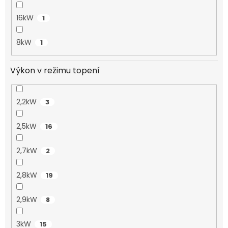
16kW
1
8kW
1
Výkon v režimu topení
2,2kW
3
2,5kW
16
2,7kW
2
2,8kW
19
2,9kW
8
3kW
15