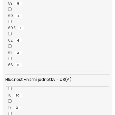
59
9
60
4
60,5
1
62
4
65
3
66
6
Hlučnost vnitřní jednotky - dB(A)
16
10
17
3