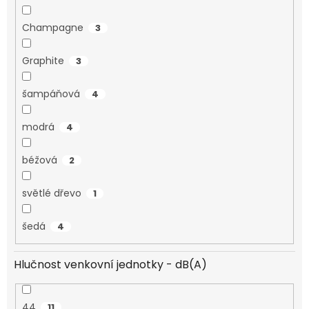
Champagne
3
Graphite
3
šampáňová
4
modrá
4
béžová
2
světlé dřevo
1
šedá
4
Hlučnost venkovní jednotky - dB(A)
44
11