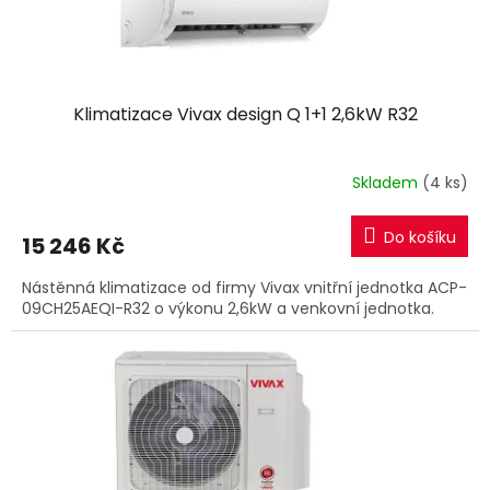
t
ů
Klimatizace Vivax design Q 1+1 2,6kW R32
Skladem
(4 ks)
Do košíku
15 246 Kč
Nástěnná klimatizace od firmy Vivax vnitřní jednotka ACP-
09CH25AEQI-R32 o výkonu 2,6kW a venkovní jednotka.