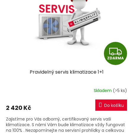
s
p
r
o
d
u
k
t
Z
ů
ZDARMA
D
Pravidelný servis klimatizace 1+1
A
R
Skladem
(>5 ks)
M
Do košíku
2 420 Kč
A
Zajistíme pro Vás odborný, certifikovaný servis vaši
klimatizace. S námi Vám bude klimatizace vždy fungovat
na 100% . Nezapomínejte na servisní prohlídky a celkovou