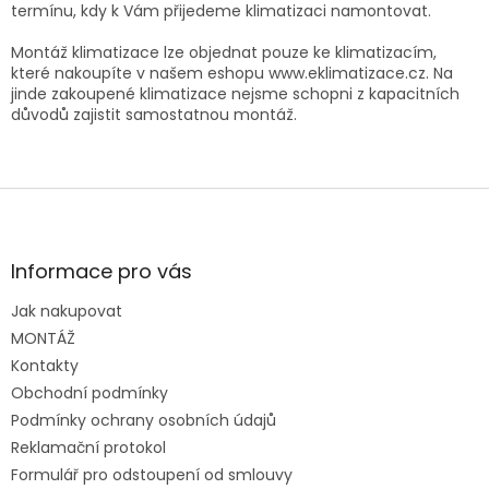
k
termínu, kdy k Vám přijedeme klimatizaci namontovat.
y
v
Montáž klimatizace lze objednat pouze ke klimatizacím,
ý
které nakoupíte v našem eshopu www.eklimatizace.cz. Na
p
jinde zakoupené klimatizace nejsme schopni z kapacitních
i
důvodů zajistit samostatnou montáž.
s
u
Z
á
p
a
Informace pro vás
t
Jak nakupovat
í
MONTÁŽ
Kontakty
Obchodní podmínky
Podmínky ochrany osobních údajů
Reklamační protokol
Formulář pro odstoupení od smlouvy