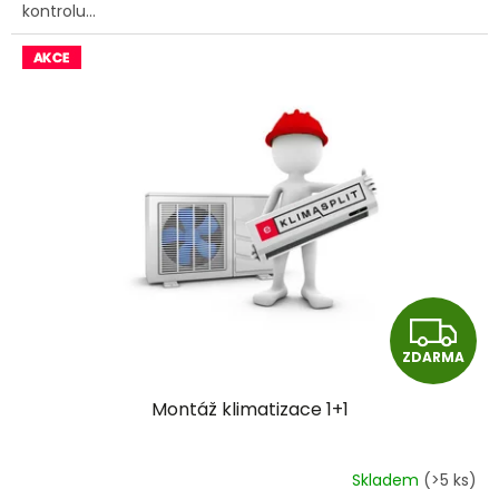
kontrolu...
Z
ZDARMA
D
Montáž klimatizace 1+1
A
R
Skladem
(>5 ks)