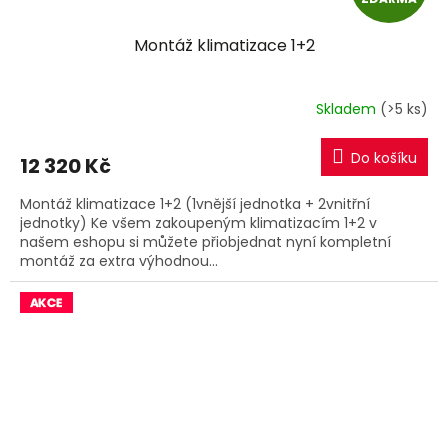
D
Montáž klimatizace 1+2
A
R
Skladem
(>5 ks)
M
Do košíku
12 320 Kč
A
Montáž klimatizace 1+2 (1vnější jednotka + 2vnitřní
jednotky) Ke všem zakoupeným klimatizacím 1+2 v
našem eshopu si můžete přiobjednat nyní kompletní
montáž za extra výhodnou...