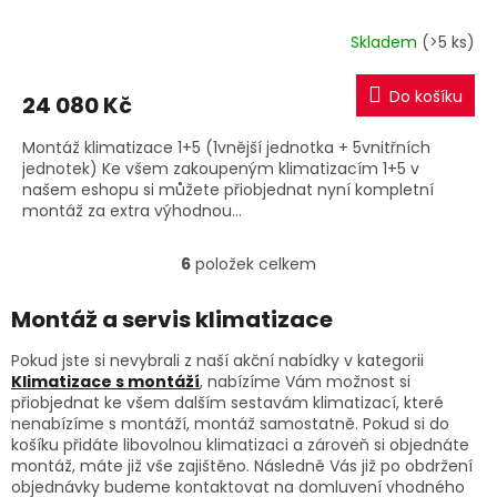
R
Skladem
(>5 ks)
M
Do košíku
24 080 Kč
A
Montáž klimatizace 1+5 (1vnější jednotka + 5vnitřních
jednotek) Ke všem zakoupeným klimatizacím 1+5 v
našem eshopu si můžete přiobjednat nyní kompletní
montáž za extra výhodnou...
6
položek celkem
O
v
l
Montáž a servis klimatizace
á
d
Pokud jste si nevybrali z naší akční nabídky v kategorii
a
Klimatizace s montáží
, nabízíme Vám možnost si
c
přiobjednat ke všem dalším sestavám klimatizací, které
í
nenabízíme s montáží, montáž samostatně. Pokud si do
p
košíku přidáte libovolnou klimatizaci a zároveň si objednáte
r
montáž, máte již vše zajištěno. Následně Vás již po obdržení
v
objednávky budeme kontaktovat na domluvení vhodného