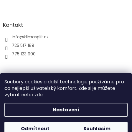
Kontakt
info
@
klimasplit.cz
725 517 189
775 123 900
air-cool
Soubory cookies a další technologie používáme pro
co nejlepší uživatelský komfort. Zde si je můžete
vybrat nebo
zde
.
Vytvořil Shoptet
Nastavení
Copyright 2026
Klimatizace do bytu a firem
. Všechna
Odmítnout
Souhlasím
práva vyhrazena.