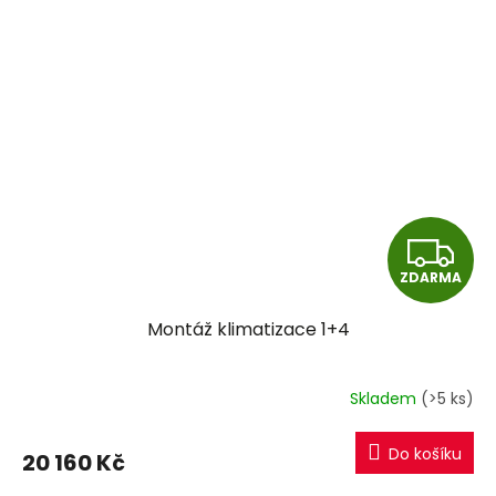
Z
ZDARMA
D
Montáž klimatizace 1+4
A
R
Skladem
(>5 ks)
M
Do košíku
20 160 Kč
A