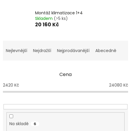
Montáž klimatizace 1+4
Skladem
(>5 ks)
20 160 Kč
Ř
a
Nejlevnější
Nejdražší
Nejprodávanější
Abecedně
z
e
n
Cena
í
p
2420
Kč
24080
Kč
r
o
d
u
k
t
Na skladě
6
ů