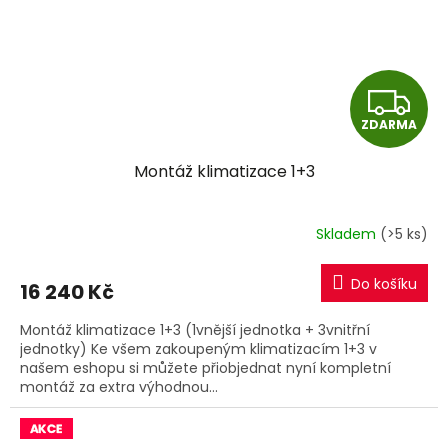
Z
ZDARMA
D
Montáž klimatizace 1+3
A
R
Skladem
(>5 ks)
M
Do košíku
16 240 Kč
A
Montáž klimatizace 1+3 (1vnější jednotka + 3vnitřní
jednotky) Ke všem zakoupeným klimatizacím 1+3 v
našem eshopu si můžete přiobjednat nyní kompletní
montáž za extra výhodnou...