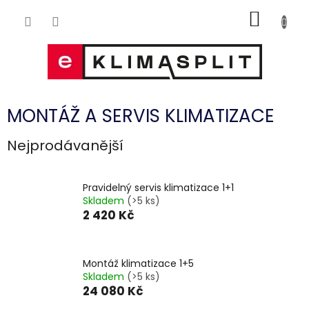
Přejít
NÁKUP
na
obsah
KOŠÍK
MONTÁŽ A SERVIS KLIMATIZACE
Nejprodávanější
Pravidelný servis klimatizace 1+1
Skladem
(>5 ks)
2 420 Kč
Montáž klimatizace 1+5
Skladem
(>5 ks)
24 080 Kč