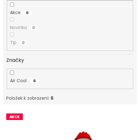
Akce
6
Novinka
0
Tip
0
Značky
Air Cool
6
Položek k zobrazení:
6
V
ý
p
i