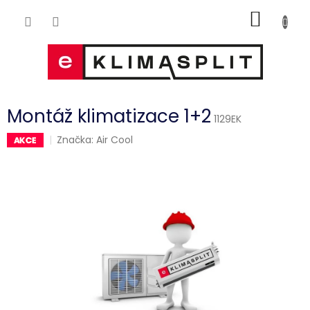
Přejít
NÁKUP
na
obsah
KOŠÍK
Montáž klimatizace 1+2
1129EK
Značka:
Air Cool