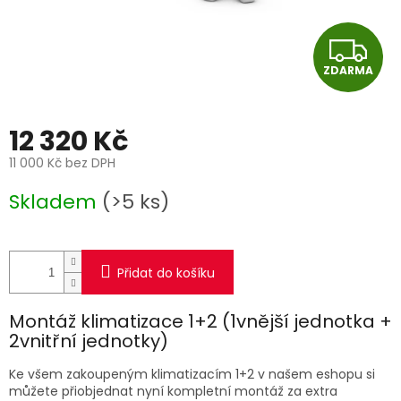
Z
ZDARMA
D
A
12 320 Kč
R
11 000 Kč bez DPH
Měrná
M
Skladem
(>5 ks)
cena:
A
Přidat do košíku
Montáž klimatizace 1+2 (1vnější jednotka +
2vnitřní jednotky)
Ke všem zakoupeným klimatizacím 1+2 v našem eshopu si
můžete přiobjednat nyní kompletní montáž za extra