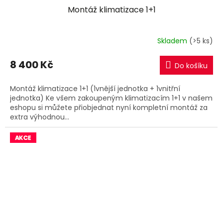
Montáž klimatizace 1+1
A
R
Skladem
(>5 ks)
M
8 400 Kč
Do košíku
A
Montáž klimatizace 1+1 (1vnější jednotka + 1vnitřní
jednotka) Ke všem zakoupeným klimatizacím 1+1 v našem
eshopu si můžete přiobjednat nyní kompletní montáž za
extra výhodnou...