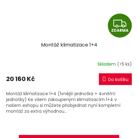
Z
ZDARMA
D
Montáž klimatizace 1+4
A
R
Skladem
(>5 ks)
M
20 160 Kč
Do košíku
A
Montáž klimatizace 1+4 (1vnější jednotka + 4vnitřní
jednotky) Ke všem zakoupeným klimatizacím 1+4 v
našem eshopu si můžete přiobjednat nyní kompletní
montáž za extra výhodnou...