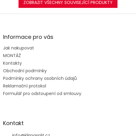
ZOBRAZIT VŠECHNY SOUVISEJÍCÍ PRODUKTY
Z
á
p
a
Informace pro vás
t
Jak nakupovat
í
MONTÁŽ
Kontakty
Obchodní podmínky
Podmínky ochrany osobních údajů
Reklamační protokol
Formulář pro odstoupení od smlouvy
Kontakt
info
@
klimasplit.cz