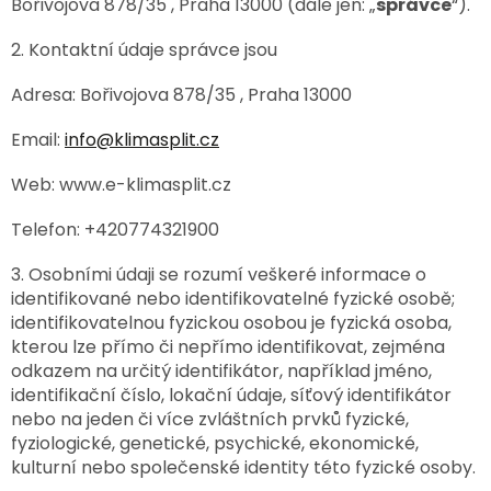
Bořivojova 878/35 , Praha 13000 (dále jen: „
správce
“).
2. Kontaktní údaje správce jsou
Adresa: Bořivojova 878/35 , Praha 13000
Email:
info@klimasplit.cz
Web: www.e-klimasplit.cz
Telefon: +420774321900
3. Osobními údaji se rozumí veškeré informace o
identifikované nebo identifikovatelné fyzické osobě;
identifikovatelnou fyzickou osobou je fyzická osoba,
kterou lze přímo či nepřímo identifikovat, zejména
odkazem na určitý identifikátor, například jméno,
identifikační číslo, lokační údaje, síťový identifikátor
nebo na jeden či více zvláštních prvků fyzické,
fyziologické, genetické, psychické, ekonomické,
kulturní nebo společenské identity této fyzické osoby.