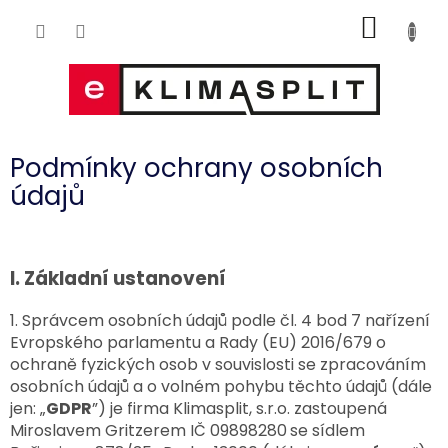
Přejít
NÁKUP
na
obsah
KOŠÍK
Podmínky ochrany osobních
údajů
I.
Základní ustanovení
1. Správcem osobních údajů podle čl. 4 bod 7 nařízení
Evropského parlamentu a Rady (EU) 2016/679 o
ochraně fyzických osob v souvislosti se zpracováním
osobních údajů a o volném pohybu těchto údajů (dále
jen: „
GDPR
”) je firma Klimasplit, s.r.o. zastoupená
Miroslavem Gritzerem IČ 09898280
se sídlem