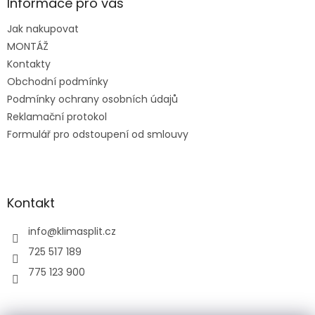
a
Informace pro vás
t
Jak nakupovat
í
MONTÁŽ
Kontakty
Obchodní podmínky
Podmínky ochrany osobních údajů
Reklamační protokol
Formulář pro odstoupení od smlouvy
Kontakt
info
@
klimasplit.cz
725 517 189
775 123 900