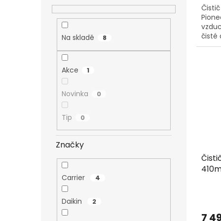
Čisti
Pionee
vzduc
čisté
Na skladě
8
Akce
1
Novinka
0
Tip
0
Značky
Čisti
410m
Carrier
4
Daikin
2
7 4