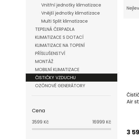
Ř
n
Vnitřní jednotky klimatizace
a
e
Nejlev
Vnější jednotky klimatizace
z
l
e
Multi Split klimatizace
V
n
TEPELNÁ ČERPADLA
ý
í
KLIMATIZACE S DOTACÍ
p
p
KLIMATIZACE NA TOPENÍ
i
r
PŘÍSLUŠENSTVÍ
s
o
p
d
MONTÁŽ
r
u
MOBILNÍ KLIMATIZACE
o
k
ČISTIČKY VZDUCHU
d
t
OZÓNOVÉ GENERÁTORY
u
ů
Čisti
k
Air s
t
ů
Cena
3599
Kč
16999
Kč
3 5