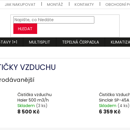
JAK NAKUPOVAT
MONTÁŽ
KONTAKTY
OBCHODNÍ P
HLEDAT
STAVY 1+1
MULTISPLIT
TEPELNÁ ČERPADLA
KLIMATIZ
TIČKY VZDUCHU
rodávanější
Čistička vzduchu
Čistička Vzduc
Haier 500 m3/h
Sinclair SP-45A
Skladem
(3 ks)
Skladem
(4 ks)
8 500 Kč
6 359 Kč