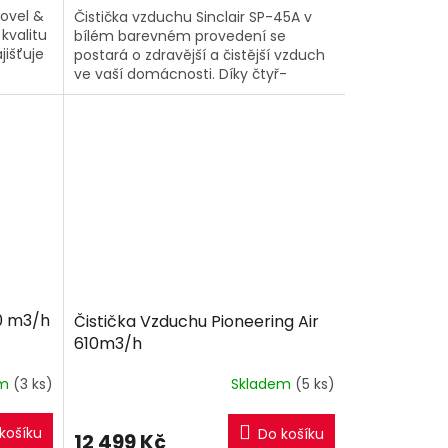
Novel &
Čistička vzduchu Sinclair SP-45A v
 kvalitu
bílém barevném provedení se
jišťuje
postará o zdravější a čistější vzduch
ve vaší domácnosti. Díky čtyř-
stupňové filtrací účinně odstraní z
ovzduší...
00 m3/h
Čistička Vzduchu Pioneering Air
610m3/h
em
(3 ks)
Skladem
(5 ks)
košíku
Do košíku
12 499 Kč