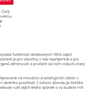
košíku
 Čistý
movému
ii
e
ení
ysoká funkčnost dodávaných filtrů zajistí
rostředí je pro všechny z nás nepříjemné a pro
rgenů eliminovat a pročistit od nich vzduch, který
připravené na množství znečisťujících částic v
í okolního prostředí. Z tohoto důvodu je čistička
 nebude rušit jejich klidný spánek a vy budete mít