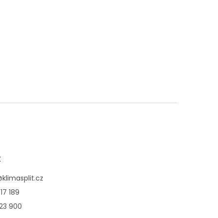
t
@
klimasplit.cz
17 189
123 900