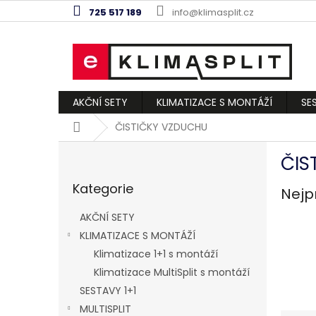
Přejít
725 517 189
info@klimasplit.cz
na
obsah
AKČNÍ SETY
KLIMATIZACE S MONTÁŽÍ
SE
Domů
ČISTIČKY VZDUCHU
P
ČIS
o
Přeskočit
s
Kategorie
kategorie
Nejp
t
r
AKČNÍ SETY
a
KLIMATIZACE S MONTÁŽÍ
n
Klimatizace 1+1 s montáží
n
í
Klimatizace MultiSplit s montáží
p
SESTAVY 1+1
a
MULTISPLIT