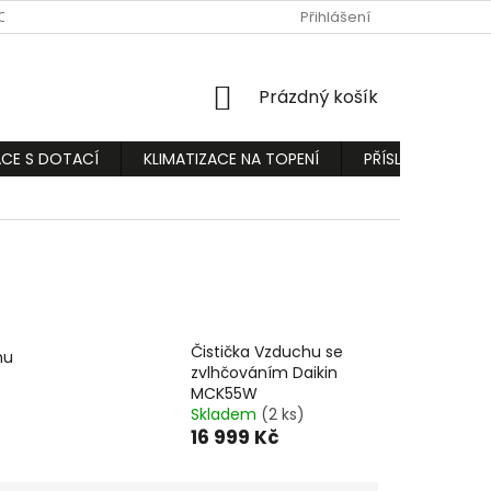
ODMÍNKY
PODMÍNKY OCHRANY OSOBNÍCH ÚDAJŮ
Přihlášení
REKLAMA
NÁKUPNÍ
Prázdný košík
KOŠÍK
ACE S DOTACÍ
KLIMATIZACE NA TOPENÍ
PŘÍSLUŠENSTVÍ
Čistička Vzduchu se
hu
zvlhčováním Daikin
MCK55W
Skladem
(2 ks)
16 999 Kč