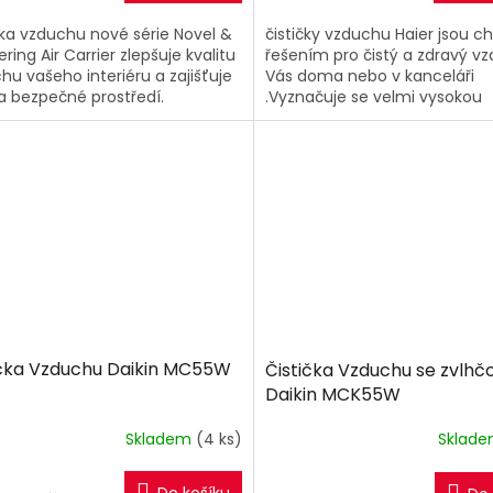
čka vzduchu nové série Novel &
čističky vzduchu Haier jsou c
ring Air Carrier zlepšuje kvalitu
řešením pro čistý a zdravý v
hu vašeho interiéru a zajišťuje
Vás doma nebo v kanceláři
 a bezpečné prostředí.
.Vyznačuje se velmi vysokou
účinností čištění s CADR 500
(Clean Air...
ička Vzduchu Daikin MC55W
Čistička Vzduchu se zvlh
Daikin MCK55W
Skladem
(4 ks)
Sklad