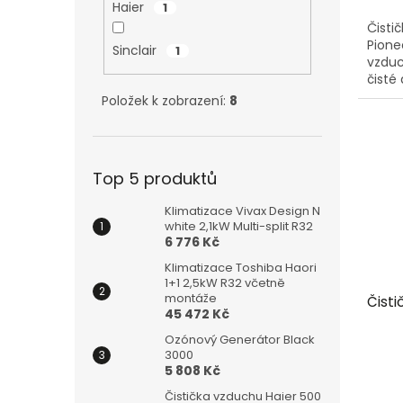
Haier
1
Čisti
Pionee
Sinclair
1
vzduc
čisté
Položek k zobrazení:
8
Top 5 produktů
Klimatizace Vivax Design N
white 2,1kW Multi-split R32
6 776 Kč
Klimatizace Toshiba Haori
1+1 2,5kW R32 včetně
montáže
Čist
45 472 Kč
Ozónový Generátor Black
3000
5 808 Kč
Čistička vzduchu Haier 500