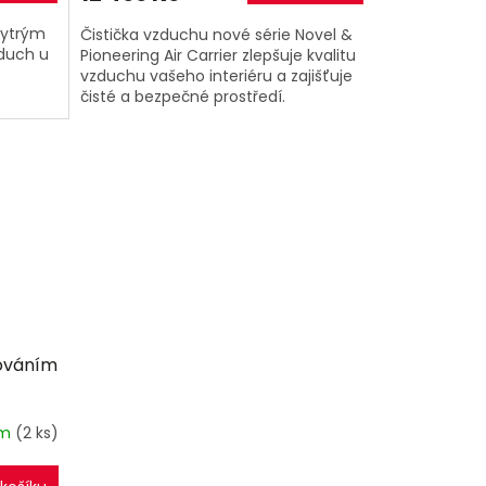
hytrým
Čistička vzduchu nové série Novel &
zduch u
Pioneering Air Carrier zlepšuje kvalitu
vzduchu vašeho interiéru a zajišťuje
čisté a bezpečné prostředí.
 m³/h
čováním
em
(2 ks)