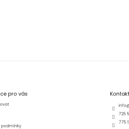
ce pro vás
Kontak
povat
info
725 5
775 
 podmínky