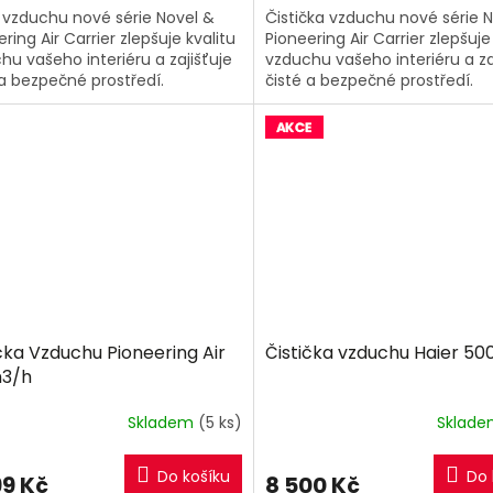
č vzduchu nové série Novel &
Čistička vzduchu nové série 
ring Air Carrier zlepšuje kvalitu
Pioneering Air Carrier zlepšuje
hu vašeho interiéru a zajišťuje
vzduchu vašeho interiéru a za
 a bezpečné prostředí.
čisté a bezpečné prostředí.
čka Vzduchu Pioneering Air
Čistička vzduchu Haier 5
3/h
Skladem
(5 ks)
Sklad
Do košíku
Do 
99 Kč
8 500 Kč