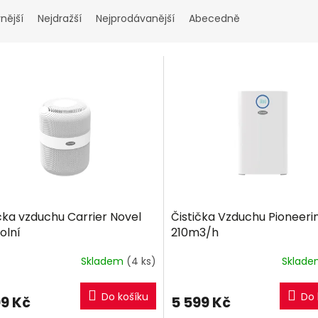
nější
Nejdražší
Nejprodávanější
Abecedně
čka vzduchu Carrier Novel
Čistička Vzduchu Pioneerin
tolní
210m3/h
Skladem
(4 ks)
Sklad
Do košíku
Do 
99 Kč
5 599 Kč