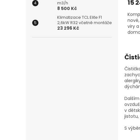
15 
m3/h
8 500 Kč
Kompa
Klimatizace TCL Elite F1
nové, 
2,6kW R32 včetně montáže
viry 
23 296 Kč
domov
Čist
Čistič
zachyce
alergik
dýchá
Dalším 
ovzduší
v dětsk
jistotu
S výbě