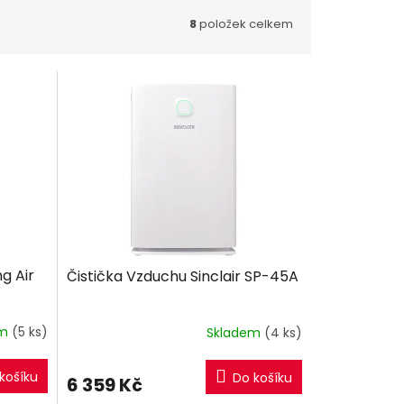
8
položek celkem
g Air
Čistička Vzduchu Sinclair SP-45A
em
(5 ks)
Skladem
(4 ks)
košíku
Do košíku
6 359 Kč