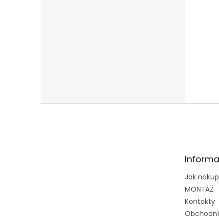
Z
á
p
a
t
Informa
í
Jak naku
MONTÁŽ
Kontakty
Obchodní