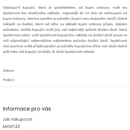
Odstoupí-li kupující, který je spotřebitelem, od kupní smlouvy, vrátí mu
Společnost bez zbytečného odkladu, nejpozději do 14 dnů od odstoupení od
kupní smlouvy, všechny peněžní prostředky (kupní cenu dodaného zboží) včetně
nákladů na dodání, které od něho na základě kupní smlouvy přijala, stejným
způsobem. Jestliže kupující zvolil jiný, než nejlevnější způsob dodání zboží, který
Společnost nabízí, vrátí Společnost kupujícímu náklady na dodání zboží pouze ve
výši odpovídající nejlevnějšímu nabízenému způsobu dodání zboží. Společnost
není povinna vrátit přijaté peněžní prostředky kupujícímu dříve, než zboží obdrží
zpět nebo než kupující prokáže, že zboží Společnosti odeslal.
Datum:
Podpis:
Z
á
p
a
Informace pro vás
t
Jak nakupovat
í
MONTÁŽ