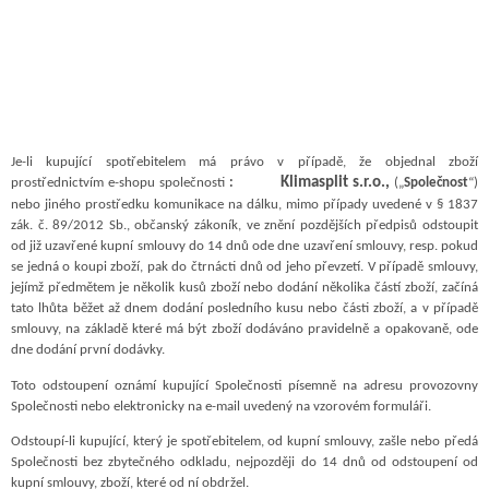
Je-li kupující spotřebitelem má právo v případě, že objednal zboží
Klimasplit s.r.o.,
prostřednictvím e-shopu společnosti
:
(„
Společnost
“)
nebo jiného prostředku komunikace na dálku, mimo případy uvedené v § 1837
zák. č. 89/2012 Sb., občanský zákoník, ve znění pozdějších předpisů odstoupit
od již uzavřené kupní smlouvy do 14 dnů ode dne uzavření smlouvy, resp. pokud
se jedná o koupi zboží, pak do čtrnácti dnů od jeho převzetí. V případě smlouvy,
jejímž předmětem je několik kusů zboží nebo dodání několika částí zboží, začíná
tato lhůta běžet až dnem dodání posledního kusu nebo části zboží, a v případě
smlouvy, na základě které má být zboží dodáváno pravidelně a opakovaně, ode
dne dodání první dodávky.
Toto odstoupení oznámí kupující Společnosti písemně na adresu provozovny
Společnosti nebo elektronicky na e-mail uvedený na vzorovém formuláři.
Odstoupí-li kupující, který je spotřebitelem, od kupní smlouvy, zašle nebo předá
Společnosti bez zbytečného odkladu, nejpozději do 14 dnů od odstoupení od
kupní smlouvy, zboží, které od ní obdržel.