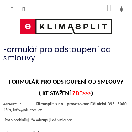
Přejít
NÁKUP
na
obsah
KOŠÍK
Formulář pro odstoupení od
smlouvy
FORMULÁŘ PRO ODSTOUPENÍ OD SMLOUVY
( KE STAŽENÍ
ZDE>>>
)
Klimasplit s.r.o., provozovna: Dělnická 395, 50601
Adresát: :
Jičín,
info@air-cool.cz
Tímto prohlašuji, že odstupuji od Smlouvy: