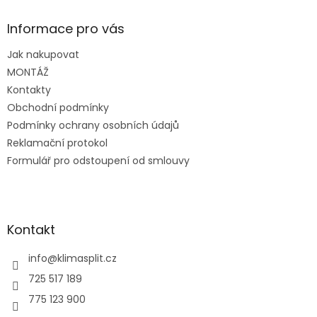
p
a
Informace pro vás
t
Jak nakupovat
í
MONTÁŽ
Kontakty
Obchodní podmínky
Podmínky ochrany osobních údajů
Reklamační protokol
Formulář pro odstoupení od smlouvy
Kontakt
info
@
klimasplit.cz
725 517 189
775 123 900