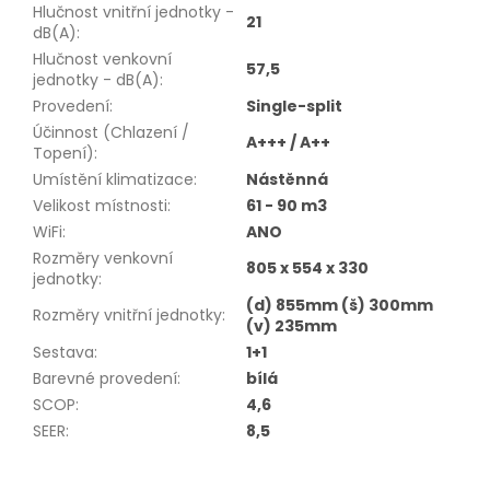
Hlučnost vnitřní jednotky -
21
dB(A)
:
Hlučnost venkovní
57,5
jednotky - dB(A)
:
Provedení
:
Single-split
Účinnost (Chlazení /
A+++ / A++
Topení)
:
Umístění klimatizace
:
Nástěnná
Velikost místnosti
:
61 - 90 m3
WiFi
:
ANO
Rozměry venkovní
805 x 554 x 330
jednotky
:
(d) 855mm (š) 300mm
Rozměry vnitřní jednotky
:
(v) 235mm
Sestava
:
1+1
Barevné provedení
:
bílá
SCOP
:
4,6
SEER
:
8,5