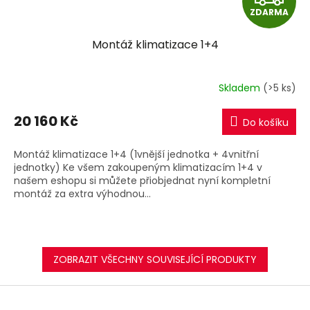
ZDARMA
D
Montáž klimatizace 1+4
A
R
Skladem
(>5 ks)
M
20 160 Kč
Do košíku
A
Montáž klimatizace 1+4 (1vnější jednotka + 4vnitřní
jednotky) Ke všem zakoupeným klimatizacím 1+4 v
našem eshopu si můžete přiobjednat nyní kompletní
montáž za extra výhodnou...
ZOBRAZIT VŠECHNY SOUVISEJÍCÍ PRODUKTY
Z
á