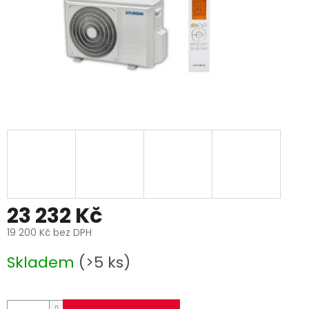
23 232 Kč
19 200 Kč bez DPH
Měrná
Skladem
(>5 ks)
cena: