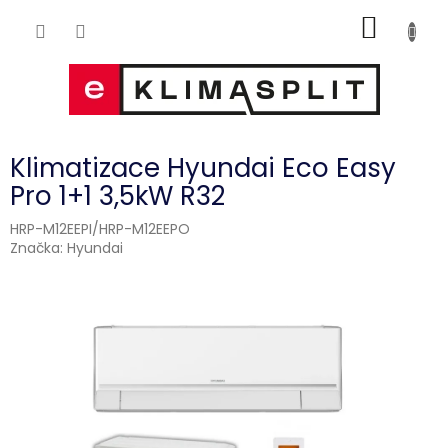
Přejít
NÁKUP
na
obsah
KOŠÍK
Klimatizace Hyundai Eco Easy
Pro 1+1 3,5kW R32
HRP-M12EEPI/HRP-M12EEPO
Značka:
Hyundai