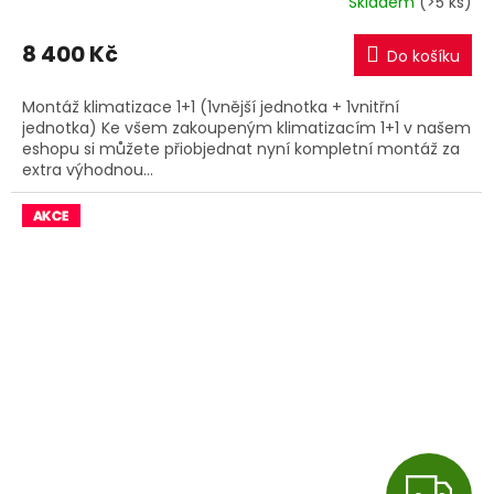
Skladem
(>5 ks)
M
8 400 Kč
Do košíku
A
Montáž klimatizace 1+1 (1vnější jednotka + 1vnitřní
jednotka) Ke všem zakoupeným klimatizacím 1+1 v našem
eshopu si můžete přiobjednat nyní kompletní montáž za
extra výhodnou...
Z