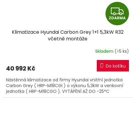
Z
ZDARMA
D
Klimatizace Hyundai Carbon Grey 1+1 5,3kW R32
A
včetně montáže
R
Skladem
(>5 ks)
M
Do košíku
40 992 Kč
A
Nástěnná klimatizace od firmy Hyundai vnitřní jednotka
Carbon Grey ( HRP-M18CGI ) o výkonu 5,3kW a venkovní
jednotka ( HRP-M18CGO ). VYTÁPĚNÍ AŽ DO -25°C