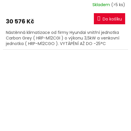
R
Skladem
(>5 ks)
M
Do košíku
30 576 Kč
A
Nástěnná klimatizace od firmy Hyundai vnitřní jednotka
Carbon Grey ( HRP-M12CGI ) o výkonu 3,5kW a venkovní
jednotka ( HRP-M12CGO ). VYTÁPĚNÍ AŽ DO -25°C