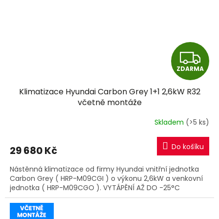
Z
ZDARMA
D
Klimatizace Hyundai Carbon Grey 1+1 2,6kW R32
A
včetně montáže
R
Skladem
(>5 ks)
M
Do košíku
29 680 Kč
A
Nástěnná klimatizace od firmy Hyundai vnitřní jednotka
Carbon Grey ( HRP-M09CGI ) o výkonu 2,6kW a venkovní
jednotka ( HRP-M09CGO ). VYTÁPĚNÍ AŽ DO -25°C