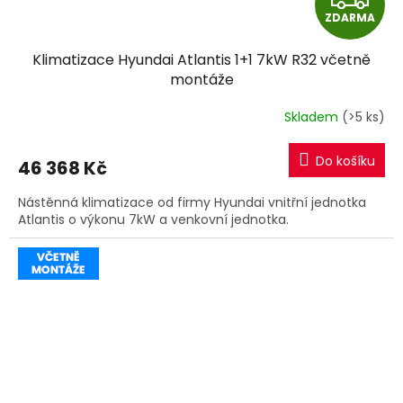
ZDARMA
D
Klimatizace Hyundai Atlantis 1+1 7kW R32 včetně
A
montáže
R
Skladem
(>5 ks)
M
Do košíku
46 368 Kč
A
Nástěnná klimatizace od firmy Hyundai vnitřní jednotka
Atlantis o výkonu 7kW a venkovní jednotka.