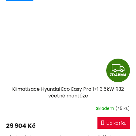
Z
ZDARMA
D
Klimatizace Hyundai Eco Easy Pro 1+1 3,5kW R32
A
včetně montáže
R
Skladem
(>5 ks)
M
Do košíku
29 904 Kč
A