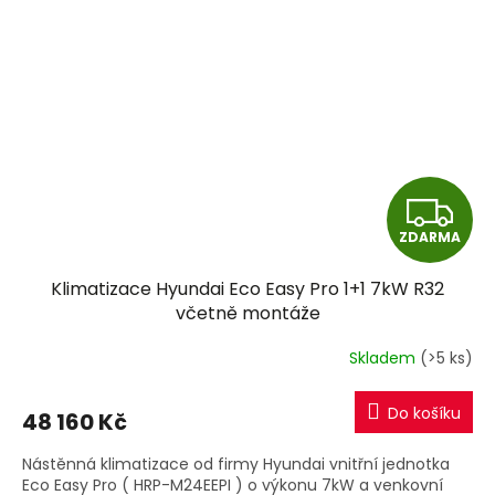
Z
ZDARMA
D
Klimatizace Hyundai Eco Easy Pro 1+1 7kW R32
A
včetně montáže
R
Skladem
(>5 ks)
M
Do košíku
48 160 Kč
A
Nástěnná klimatizace od firmy Hyundai vnitřní jednotka
Eco Easy Pro ( HRP-M24EEPI ) o výkonu 7kW a venkovní