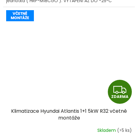
jednotka ( HRP-M18CGO ). VYTÁPĚNÍ AŽ DO -25°C
Z
ZDARMA
D
Klimatizace Hyundai Atlantis 1+1 5kW R32 včetně
A
montáže
R
Skladem
(>5 ks)