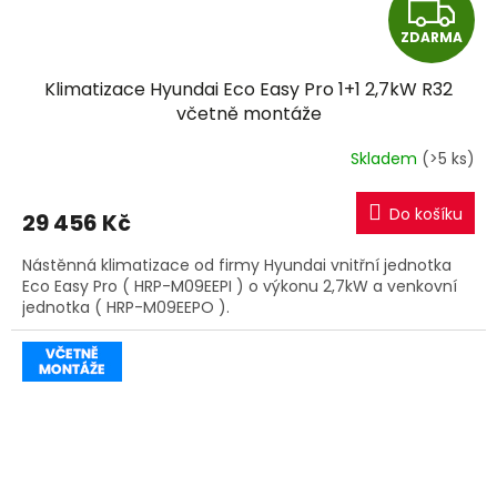
Z
ZDARMA
D
Klimatizace Hyundai Eco Easy Pro 1+1 2,7kW R32
A
včetně montáže
R
Skladem
(>5 ks)
M
Do košíku
29 456 Kč
A
Nástěnná klimatizace od firmy Hyundai vnitřní jednotka
Eco Easy Pro ( HRP-M09EEPI ) o výkonu 2,7kW a venkovní
jednotka ( HRP-M09EEPO ).