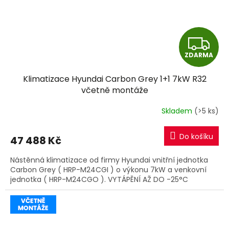
Z
ZDARMA
D
Klimatizace Hyundai Carbon Grey 1+1 7kW R32
A
včetně montáže
R
Skladem
(>5 ks)
M
Do košíku
47 488 Kč
A
Nástěnná klimatizace od firmy Hyundai vnitřní jednotka
Carbon Grey ( HRP-M24CGI ) o výkonu 7kW a venkovní
jednotka ( HRP-M24CGO ). VYTÁPĚNÍ AŽ DO -25°C