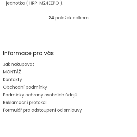
jednotka ( HRP-M24EEPO ).
24
položek celkem
O
v
l
Z
á
á
d
p
a
a
Informace pro vás
c
t
í
Jak nakupovat
í
p
MONTÁŽ
r
v
Kontakty
k
Obchodní podmínky
y
Podmínky ochrany osobních údajů
v
ý
Reklamační protokol
p
Formulář pro odstoupení od smlouvy
i
s
u