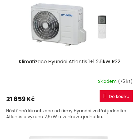
r
u
o
k
d
t
u
ů
k
t
ů
Klimatizace Hyundai Atlantis 1+1 2,6kW R32
Skladem
(>5 ks)
Do košíku
21 659 Kč
Nástěnná klimatizace od firmy Hyundai vnitřní jednotka
Atlantis o výkonu 2,6kW a venkovní jednotka.