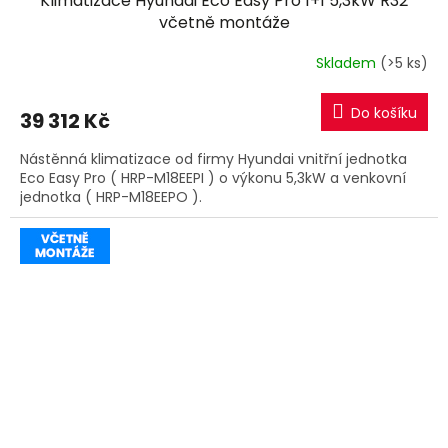
Klimatizace Hyundai Eco Easy Pro 1+1 5,3kW R32
A
včetně montáže
R
Skladem
(>5 ks)
M
Do košíku
39 312 Kč
A
Nástěnná klimatizace od firmy Hyundai vnitřní jednotka
Eco Easy Pro ( HRP-M18EEPI ) o výkonu 5,3kW a venkovní
jednotka ( HRP-M18EEPO ).