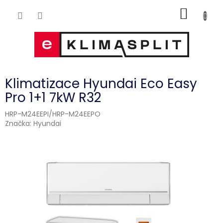
Přejít
NÁKUP
na
obsah
KOŠÍK
Klimatizace Hyundai Eco Easy
Pro 1+1 7kW R32
HRP-M24EEPI/HRP-M24EEPO
Značka:
Hyundai