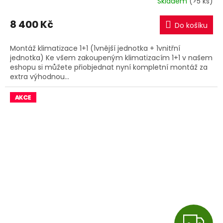
Skladem
(>5 ks)
M
8 400 Kč
Do košíku
A
Montáž klimatizace 1+1 (1vnější jednotka + 1vnitřní
jednotka) Ke všem zakoupeným klimatizacím 1+1 v našem
eshopu si můžete přiobjednat nyní kompletní montáž za
extra výhodnou...
Z