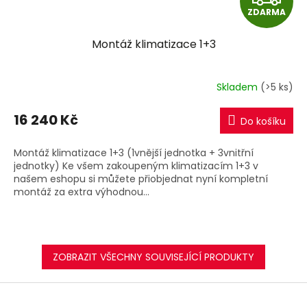
ZDARMA
D
Montáž klimatizace 1+3
A
R
Skladem
(>5 ks)
M
16 240 Kč
Do košíku
A
Montáž klimatizace 1+3 (1vnější jednotka + 3vnitřní
jednotky) Ke všem zakoupeným klimatizacím 1+3 v
našem eshopu si můžete přiobjednat nyní kompletní
montáž za extra výhodnou...
ZOBRAZIT VŠECHNY SOUVISEJÍCÍ PRODUKTY
Z
á