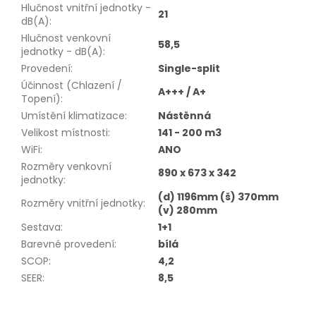
Hlučnost vnitřní jednotky -
21
dB(A)
:
Hlučnost venkovní
58,5
jednotky - dB(A)
:
Provedení
:
Single-split
Účinnost (Chlazení /
A+++ / A+
Topení)
:
Umístění klimatizace
:
Nástěnná
Velikost místnosti
:
141 - 200 m3
WiFi
:
ANO
Rozměry venkovní
890 x 673 x 342
jednotky
:
(d) 1196mm (š) 370mm
Rozměry vnitřní jednotky
:
(v) 280mm
Sestava
:
1+1
Barevné provedení
:
bílá
SCOP
:
4,2
SEER
:
8,5