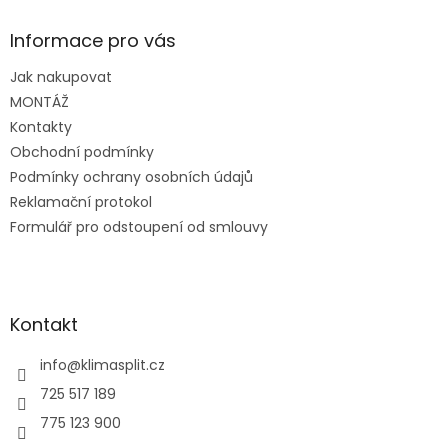
p
a
Informace pro vás
t
Jak nakupovat
í
MONTÁŽ
Kontakty
Obchodní podmínky
Podmínky ochrany osobních údajů
Reklamační protokol
Formulář pro odstoupení od smlouvy
Kontakt
info
@
klimasplit.cz
725 517 189
775 123 900