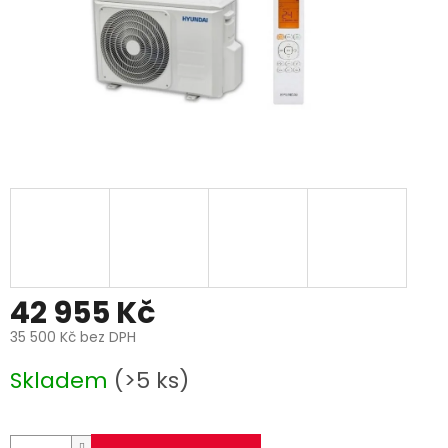
42 955 Kč
35 500 Kč bez DPH
Měrná
Skladem
(>5 ks)
cena: