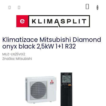
Přejít
NÁKUP
na
obsah
KOŠÍK
Klimatizace Mitsubishi Diamond
onyx black 2,5kW 1+1 R32
MUZ-LN25VG2
Značka:
Mitsubishi