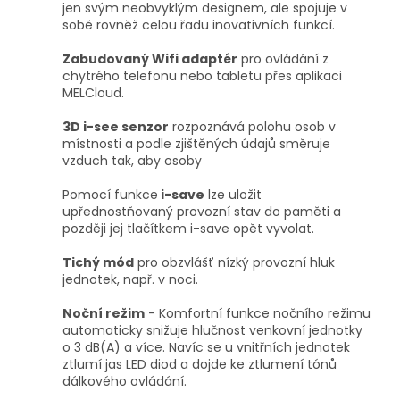
jen svým neobvyklým designem, ale spojuje v
sobě rovněž celou řadu inovativních funkcí.
Zabudovaný Wifi adaptér
pro ovládání z
chytrého telefonu nebo tabletu přes aplikaci
MELCloud.
3D i-see senzor
rozpoznává polohu osob v
místnosti a podle zjištěných údajů směruje
vzduch tak, aby osoby
Pomocí funkce
i-save
lze uložit
upřednostňovaný provozní stav do paměti a
později jej tlačítkem i-save opět vyvolat.
Tichý mód
pro obzvlášť nízký provozní hluk
jednotek, např. v noci.
Noční režim
- Komfortní funkce nočního režimu
automaticky snižuje hlučnost venkovní jednotky
o 3 dB(A) a více. Navíc se u vnitřních jednotek
ztlumí jas LED diod a dojde ke ztlumení tónů
dálkového ovládání.