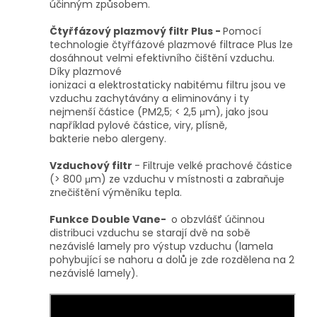
účinným způsobem.
Čtyřfázový plazmový filtr Plus -
Pomocí
technologie čtyřfázové plazmové filtrace Plus lze
dosáhnout velmi efektivního čištění vzduchu.
Díky plazmové
ionizaci a elektrostaticky nabitému filtru jsou ve
vzduchu zachytávány a eliminovány i ty
nejmenší částice (PM2,5; < 2,5 μm), jako jsou
například pylové částice, viry, plísně,
bakterie nebo alergeny.
Vzduchový filtr
- Filtruje velké prachové částice
(> 800 μm) ze vzduchu v místnosti a zabraňuje
znečištění výměníku tepla.
Funkce Double Vane-
o obzvlášť účinnou
distribuci vzduchu se starají dvě na sobě
nezávislé lamely pro výstup vzduchu (lamela
pohybující se nahoru a dolů je zde rozdělena na 2
nezávislé lamely).