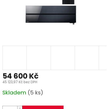
54 600 Kč
45 123,97 Kč bez DPH
Měrná
Skladem
(5 ks)
cena: