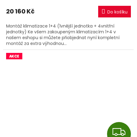
M
20 160 Kč
Do košíku
A
Montáž klimatizace 1+4 (1vnější jednotka + 4vnitřní
jednotky) Ke všem zakoupeným klimatizacím 1+4 v
našem eshopu si můžete přiobjednat nyní kompletní
montáž za extra výhodnou...
Z