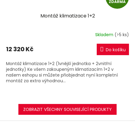
ZDARMA
D
Montáž klimatizace 1+2
A
R
Skladem
(>5 ks)
M
12 320 Kč
Do košíku
A
Montáž klimatizace 1+2 (1vnější jednotka + 2vnitřní
jednotky) Ke všem zakoupeným klimatizacím 1+2 v
našem eshopu si můžete přiobjednat nyní kompletní
montáž za extra výhodnou...
ZOBRAZIT VŠECHNY SOUVISEJÍCÍ PRODUKTY
Z
á