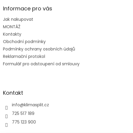
p
a
Informace pro vás
t
Jak nakupovat
í
MONTÁŽ
Kontakty
Obchodní podmínky
Podmínky ochrany osobních údajů
Reklamační protokol
Formulář pro odstoupení od smlouvy
Kontakt
info
@
klimasplit.cz
725 517 189
775 123 900