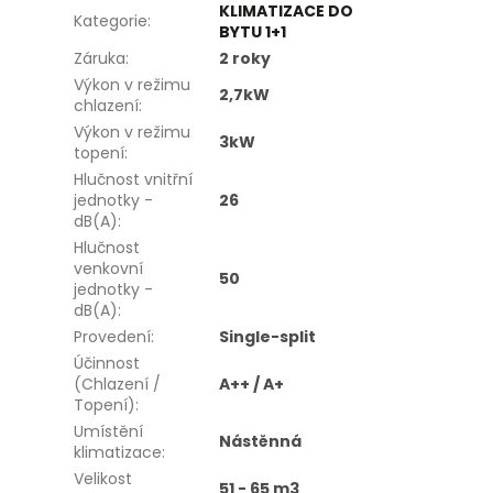
KLIMATIZACE DO
Kategorie
:
BYTU 1+1
Záruka
:
2 roky
Výkon v režimu
2,7kW
chlazení
:
Výkon v režimu
3kW
topení
:
Hlučnost vnitřní
jednotky -
26
dB(A)
:
Hlučnost
venkovní
50
jednotky -
dB(A)
:
Provedení
:
Single-split
Účinnost
(Chlazení /
A++ / A+
Topení)
:
Umístění
Nástěnná
klimatizace
:
Velikost
51 - 65 m3