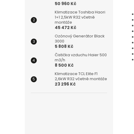
50 960 Kč
Klimatizace Toshiba Haori
1+1 2,5kW R32 včetně
montáže
45 472 Kč
Ozónový Generátor Black
3000
5 808 Kč
Čistička vzduchu Haier 500
m3/h
8 500 Kč
Klimatizace TCL Elite F1
2,6kW R32 včetně montáže
23 296 Kč