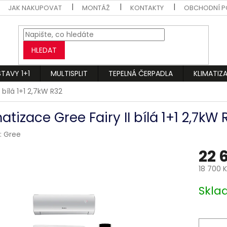
JAK NAKUPOVAT
MONTÁŽ
KONTAKTY
OBCHODNÍ P
HLEDAT
STAVY 1+1
MULTISPLIT
TEPELNÁ ČERPADLA
KLIMATIZ
 bílá 1+1 2,7kW R32
atizace Gree Fairy II bílá 1+1 2,7kW 
:
Gree
22 
18 700 
Měrná
Skl
cena: