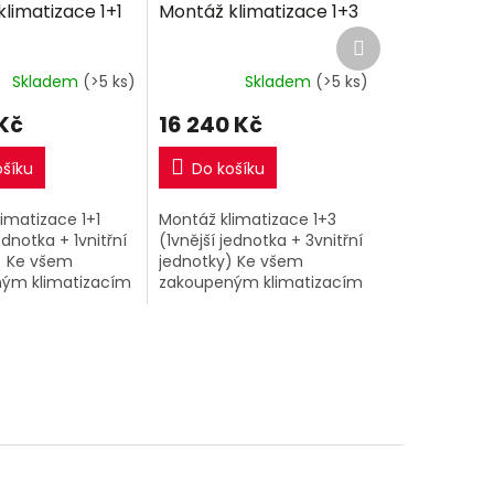
limatizace 1+1
Montáž klimatizace 1+3
R
R
Další
M
M
produkt
A
A
Skladem
(>5 ks)
Skladem
(>5 ks)
Kč
16 240 Kč
ošíku
Do košíku
imatizace 1+1
Montáž klimatizace 1+3
ednotka + 1vnitřní
(1vnější jednotka + 3vnitřní
) Ke všem
jednotky) Ke všem
ým klimatizacím
zakoupeným klimatizacím
em eshopu si
1+3 v našem eshopu si
řiobjednat nyní
můžete přiobjednat nyní
í montáž za
kompletní montáž za
odnou...
extra výhodnou...