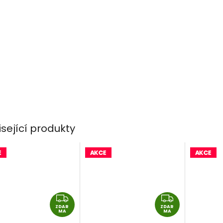
isející produkty
Z
Z
ZDAR
D
ZDAR
D
MA
MA
A
A