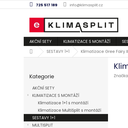
Přejít
725 517 189
info@klimasplit.cz
na
obsah
AKČNÍ SETY
KLIMATIZACE S MONTÁŽÍ
SE
Domů
SESTAVY 1+1
Klimatizace Gree Fairy II
P
Klim
o
Přeskočit
s
Kategorie
Značka
kategorie
t
r
AKČNÍ SETY
a
KLIMATIZACE S MONTÁŽÍ
n
Klimatizace 1+1 s montáží
n
í
Klimatizace MultiSplit s montáží
p
SESTAVY 1+1
a
MULTISPLIT