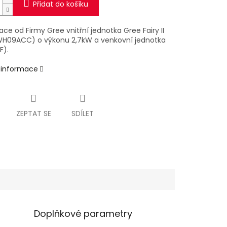
Přidat do košíku
ace od Firmy Gree vnitřní jednotka Gree Fairy II
WH09ACC) o výkonu 2,7kW a venkovní jednotka
F).
í informace
ZEPTAT SE
SDÍLET
Doplňkové parametry