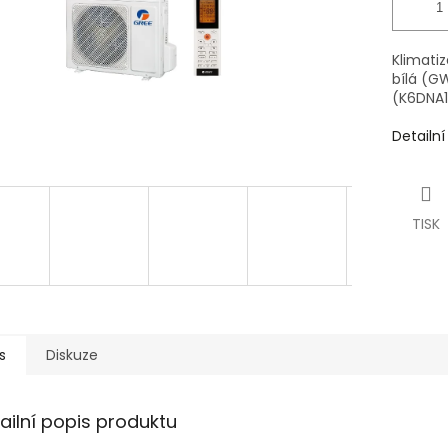
Klimatiz
bílá (G
(K6DNA1
Detailn
TISK
s
Diskuze
ailní popis produktu