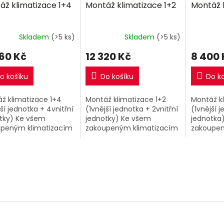
áž klimatizace 1+4
Montáž klimatizace 1+2
Montáž k
R
R
M
M
A
A
Skladem
(>5 ks)
Skladem
(>5 ks)
160 Kč
12 320 Kč
8 400 
o košíku
Do košíku
Do k
ž klimatizace 1+4
Montáž klimatizace 1+2
Montáž kl
jší jednotka + 4vnitřní
(1vnější jednotka + 2vnitřní
(1vnější j
tky) Ke všem
jednotky) Ke všem
jednotka
upeným klimatizacím
zakoupeným klimatizacím
zakoupen
 našem eshopu si
1+2 v našem eshopu si
1+1 v naš
e přiobjednat nyní
můžete přiobjednat nyní
můžete p
etní montáž za
kompletní montáž za
kompletn
 výhodnou...
extra výhodnou...
extra výh