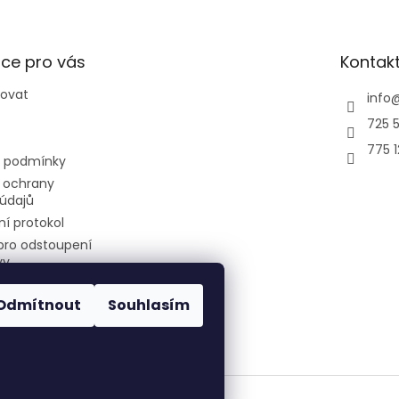
ce pro vás
Kontak
povat
info
725 5
775 
 podmínky
 ochrany
údajů
í protokol
pro odstoupení
vy
Odmítnout
Souhlasím
air-cool