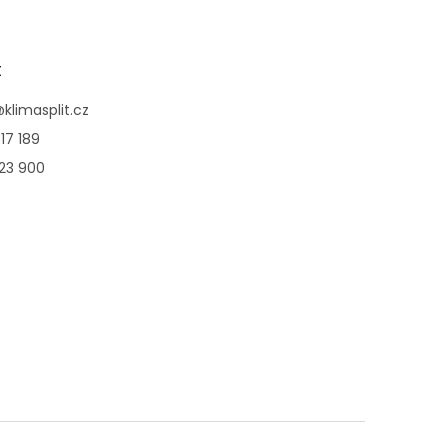
t
@
klimasplit.cz
17 189
123 900