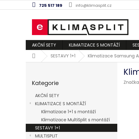
Přejít
725 517 189
info@klimasplit.cz
na
obsah
AKČNÍ SETY
KLIMATIZACE S MONTÁŽÍ
SE
Domů
SESTAVY 1+1
Klimatizace Samsung AR
P
Kli
o
Přeskočit
s
Kategorie
Značka
kategorie
t
r
AKČNÍ SETY
a
KLIMATIZACE S MONTÁŽÍ
n
Klimatizace 1+1 s montáží
n
í
Klimatizace MultiSplit s montáží
p
SESTAVY 1+1
a
MULTISPLIT