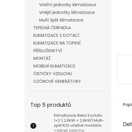
n
Vnitřní jednotky klimatizace
e
Vnější jednotky klimatizace
l
Multi Split klimatizace
TEPELNÁ ČERPADLA
KLIMATIZACE S DOTACÍ
KLIMATIZACE NA TOPENÍ
PŘÍSLUŠENSTVÍ
MONTÁŽ
MOBILNÍ KLIMATIZACE
ČISTIČKY VZDUCHU
OZÓNOVÉ GENERÁTORY
Top 5 produktů
Popi
Klimatizace Beko Evolutio
1+2 ( 2,6kW + 2,6kW) Multi-
Det
split R32 včetně montáže
+dárek zdarma