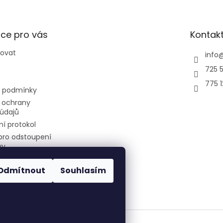
ce pro vás
Kontak
povat
info
725 5
775 
 podmínky
 ochrany
údajů
í protokol
pro odstoupení
vy
Odmítnout
Souhlasím
air-cool