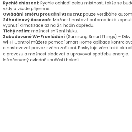
Rychlé chlazení:
Rychle ochladí celou místnost, takže se bude
vždy a všude příjemně.
Ovládání směru proudění vzduchu:
pouze vertikálně autom
24hodinový časovač:
Možnost nastavit automatické zapnut
vypnutí klimatizace až na 24 hodin dopředu.
Tichý režim:
možnost snížení hluku.
Zabudované Wi-Fi ovládání
(Samsung SmartThings) – Díky 
Wi-Fi Control můžete pomocí Smart Home aplikace kontrolov
a nastavovat provoz svého zařízení. Poskytuje vám také aktuál
o provozu a možnost sledovat a upravovat spotřebu energie.
Infračervený ovladač součástí balení