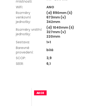
místnosti
:
WiFi
:
ANO
Rozměry
(d) 890mm (š)
venkovní
673mm (v)
jednotky
:
342mm
(d) 1040mm (š)
Rozměry vnitřní
327mm (v)
jednotky
:
220mm
Sestava
:
1+1
Barevné
bílá
provedení
:
SCOP
:
3,9
SEER
:
6,1