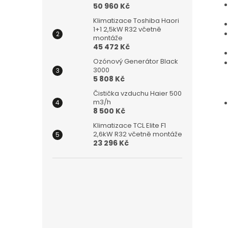
50 960 Kč
Klimatizace Toshiba Haori
1+1 2,5kW R32 včetně
montáže
45 472 Kč
Ozónový Generátor Black
3000
5 808 Kč
Čistička vzduchu Haier 500
m3/h
8 500 Kč
Klimatizace TCL Elite F1
2,6kW R32 včetně montáže
23 296 Kč