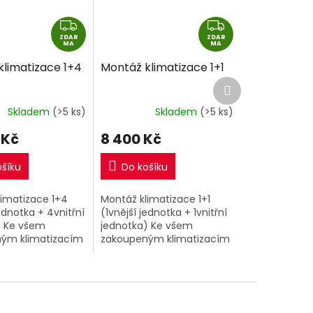
Z
Z
ZDAR
D
ZDAR
D
MA
MA
A
A
klimatizace 1+4
Montáž klimatizace 1+1
R
R
Další
M
M
produkt
A
A
Skladem
(>5 ks)
Skladem
(>5 ks)
 Kč
8 400 Kč
ošíku
Do košíku
limatizace 1+4
Montáž klimatizace 1+1
jednotka + 4vnitřní
(1vnější jednotka + 1vnitřní
) Ke všem
jednotka) Ke všem
ým klimatizacím
zakoupeným klimatizacím
šem eshopu si
1+1 v našem eshopu si
řiobjednat nyní
můžete přiobjednat nyní
í montáž za
kompletní montáž za
odnou...
extra výhodnou...