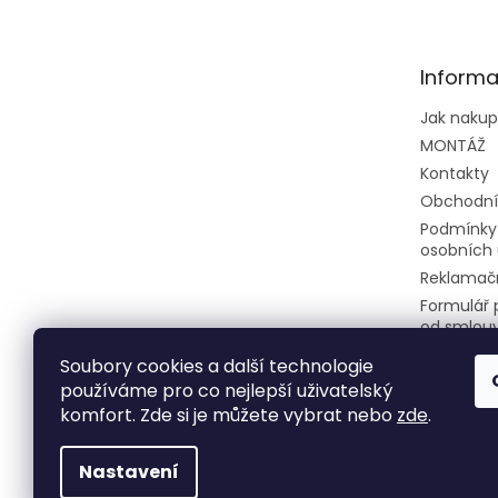
p
a
t
Informa
í
Jak naku
MONTÁŽ
Kontakty
Obchodní
Podmínky
osobních 
Reklamačn
Formulář 
od smlou
Soubory cookies a další technologie
používáme pro co nejlepší uživatelský
komfort. Zde si je můžete vybrat nebo
zde
.
Nastavení