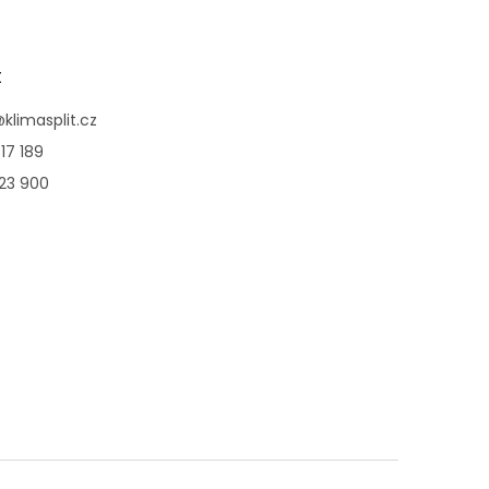
t
@
klimasplit.cz
17 189
123 900