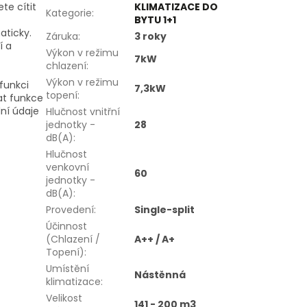
te cítit
KLIMATIZACE DO
Kategorie
:
BYTU 1+1
aticky.
Záruka
:
3 roky
í a
Výkon v režimu
7kW
chlazení
:
Výkon v režimu
funkci
7,3kW
topení
:
at funkce
ní údaje
Hlučnost vnitřní
jednotky -
28
dB(A)
:
Hlučnost
venkovní
60
jednotky -
dB(A)
:
Provedení
:
Single-split
Účinnost
(Chlazení /
A++ / A+
Topení)
:
Umístění
Nástěnná
klimatizace
:
Velikost
141 - 200 m3