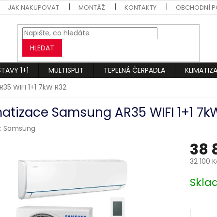
JAK NAKUPOVAT
MONTÁŽ
KONTAKTY
OBCHODNÍ P
HLEDAT
STAVY 1+1
MULTISPLIT
TEPELNÁ ČERPADLA
KLIMATIZ
35 WIFI 1+1 7kW R32
matizace Samsung AR35 WIFI 1+1 7k
:
Samsung
38 
32 100 
Měrná
Skl
cena: