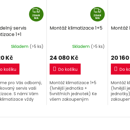
Z
Z
ZDAR
D
ZDAR
D
MA
MA
A
A
delný servis
Montáž klimatizace 1+5
Montáž 
R
R
tizace 1+1
M
M
A
A
Skladem
(>5 ks)
Skladem
(>5 ks)
20 Kč
24 080 Kč
20 160
o košíku
Do košíku
Do k
tíme pro Vás odborný,
Montáž klimatizace 1+5
Montáž k
ikovaný servis vaši
(1vnější jednotka +
(1vnější 
tizace. S námi Vám
5vnitřních jednotek) Ke
jednotky
klimatizace vždy
všem zakoupeným
zakoupen
vat na 100% .
klimatizacím 1+5 v našem
1+4 v na
omínejte na servisní
eshopu si můžete
můžete p
ídky a celkovou
přiobjednat nyní kompletní
kompletn
lu...
montáž za extra
extra výh
výhodnou...