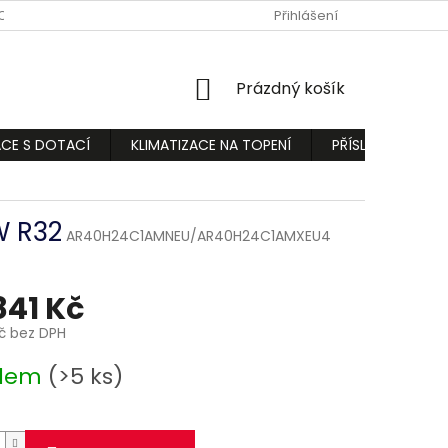
ODMÍNKY
PODMÍNKY OCHRANY OSOBNÍCH ÚDAJŮ
Přihlášení
REKLAMA
NÁKUPNÍ
Prázdný košík
KOŠÍK
ACE S DOTACÍ
KLIMATIZACE NA TOPENÍ
PŘÍSLUŠENSTVÍ
W R32
AR40H24C1AMNEU/AR40H24C1AMXEU4
841 Kč
Kč bez DPH
adem
(>5 ks)