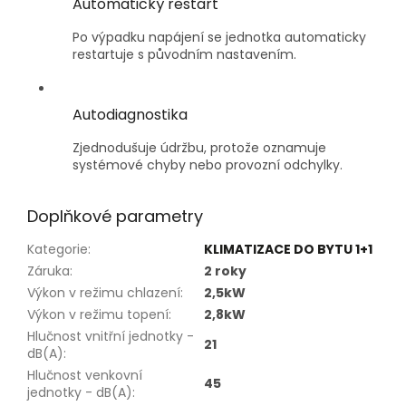
Automatický restart
Po výpadku napájení se jednotka automaticky
restartuje s původním nastavením.
Autodiagnostika
Zjednodušuje údržbu, protože oznamuje
systémové chyby nebo provozní odchylky.
Doplňkové parametry
Kategorie
:
KLIMATIZACE DO BYTU 1+1
Záruka
:
2 roky
Výkon v režimu chlazení
:
2,5kW
Výkon v režimu topení
:
2,8kW
Hlučnost vnitřní jednotky -
21
dB(A)
:
Hlučnost venkovní
45
jednotky - dB(A)
: