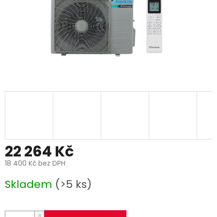
22 264 Kč
18 400 Kč bez DPH
Měrná
Skladem
(>5 ks)
cena: