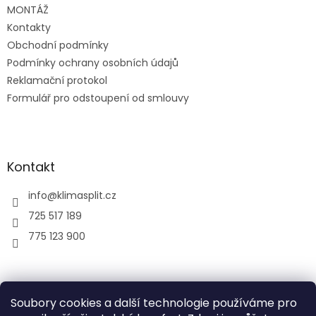
MONTÁŽ
Kontakty
Obchodní podmínky
Podmínky ochrany osobních údajů
Reklamační protokol
Formulář pro odstoupení od smlouvy
Kontakt
info
@
klimasplit.cz
725 517 189
775 123 900
air-cool
Soubory cookies a další technologie používáme pro