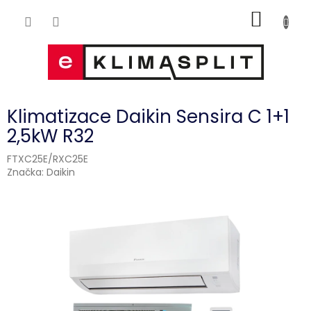
Přejít
NÁKUP
na
obsah
KOŠÍK
Klimatizace Daikin Sensira C 1+1
2,5kW R32
FTXC25E/RXC25E
Značka:
Daikin