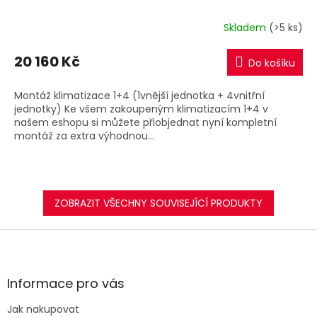
R
Skladem
(>5 ks)
M
20 160 Kč
Do košíku
A
Montáž klimatizace 1+4 (1vnější jednotka + 4vnitřní
jednotky) Ke všem zakoupeným klimatizacím 1+4 v
našem eshopu si můžete přiobjednat nyní kompletní
montáž za extra výhodnou...
ZOBRAZIT VŠECHNY SOUVISEJÍCÍ PRODUKTY
Z
á
p
a
Informace pro vás
t
Jak nakupovat
í