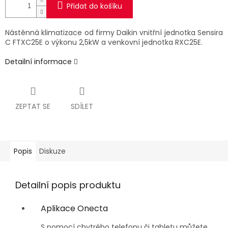
Přidat do košíku
Nástěnná klimatizace od firmy Daikin vnitřní jednotka Sensira
C FTXC25E
o výkonu 2,5kW a venkovní jednotka RXC25E.
Detailní informace
ZEPTAT SE
SDÍLET
Popis
Diskuze
Detailní popis produktu
Aplikace Onecta
S pomocí chytrého telefonu či tabletu můžete