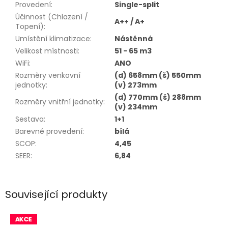
Provedení
:
Single-split
Účinnost (Chlazení /
A++ / A+
Topení)
:
Umístění klimatizace
:
Nástěnná
Velikost místnosti
:
51 - 65 m3
WiFi
:
ANO
Rozměry venkovní
(d) 658mm (š) 550mm
jednotky
:
(v) 273mm
(d) 770mm (š) 288mm
Rozměry vnitřní jednotky
:
(v) 234mm
Sestava
:
1+1
Barevné provedení
:
bílá
SCOP
:
4,45
SEER
:
6,84
Související produkty