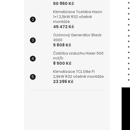
50 960 Kč
Klimatizace Toshiba Haori
1+1 2,5kW R32 včetně
montáže
45 472 Kč
Ozónový Generátor Black
3000
5 808 Kč
Čistička vzduchu Haier 500
m3/h
8 500 Kč
Klimatizace TCL Elite F1
2,6kW R32 včetně montáže
23 296 Kč