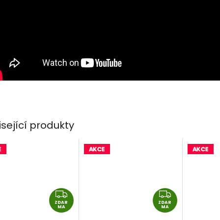
isející produkty
Z
Z
ZDAR
D
ZDAR
D
MA
MA
A
A