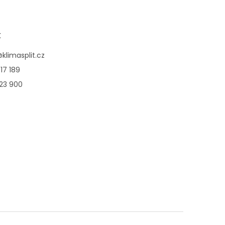
t
@
klimasplit.cz
17 189
123 900