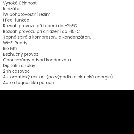
Vysoká účinnost
Ionizátor
1W pohotovostní režim
I Feel funkce
Rozsah provozu při topení do -25°C
Rozsah provozu při chlazení do -15°C
Topná spirála kompresoru a kondenzátoru
Wi-Fi Ready
Bio Filtr
Bezhučný provoz
Obousměrný odvod kondenzátu
Digitální display
24h časovač
Automatický restart (po výpadku elektrické energie)
Auto diagnostika poruch