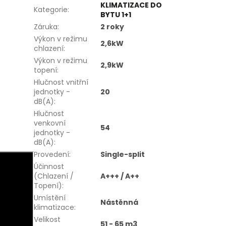
KLIMATIZACE DO
Kategorie
:
BYTU 1+1
Záruka
:
2 roky
Výkon v režimu
2,6kW
chlazení
:
Výkon v režimu
2,9kW
topení
:
Hlučnost vnitřní
jednotky -
20
dB(A)
:
Hlučnost
venkovní
54
jednotky -
dB(A)
:
Provedení
:
Single-split
Účinnost
(Chlazení /
A+++ / A++
Topení)
:
Umístění
Nástěnná
klimatizace
:
Velikost
51 - 65 m3