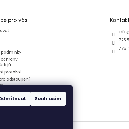
ce pro vás
Kontak
povat
info
725 5
775 
 podmínky
 ochrany
údajů
í protokol
pro odstoupení
vy
Odmítnout
Souhlasím
air-cool