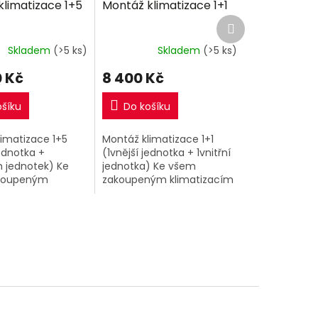
limatizace 1+5
Montáž klimatizace 1+1
R
R
Další
M
M
produkt
A
A
Skladem
(>5 ks)
Skladem
(>5 ks)
 Kč
8 400 Kč
ošíku
Do košíku
imatizace 1+5
Montáž klimatizace 1+1
jednotka +
(1vnější jednotka + 1vnitřní
h jednotek) Ke
jednotka) Ke všem
koupeným
zakoupeným klimatizacím
acím 1+5 v našem
1+1 v našem eshopu si
i můžete
můžete přiobjednat nyní
at nyní kompletní
kompletní montáž za
a extra
extra výhodnou...
..