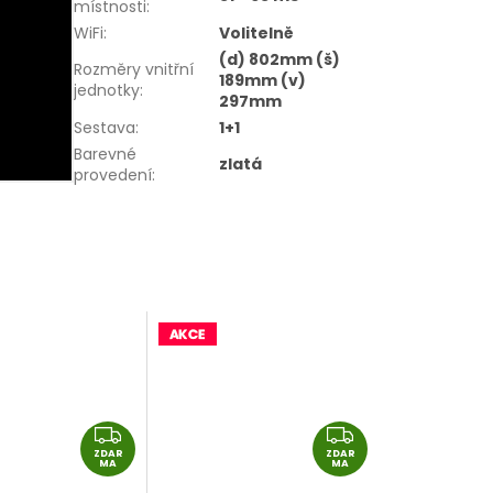
místnosti
:
WiFi
:
Volitelně
(d) 802mm (š)
Rozměry vnitřní
189mm (v)
jednotky
:
297mm
Sestava
:
1+1
Barevné
zlatá
provedení
:
Z
Z
ZDAR
D
ZDAR
D
MA
MA
A
A