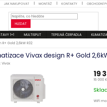
JAK NAKUPOVAT
MONTÁŽ
KONTAKTY
OBCHODNÍ P
HLEDAT
STAVY 1+1
MULTISPLIT
TEPELNÁ ČERPADLA
KLIMATIZ
n R+ Gold 2,6kW R32
matizace Vivax design R+ Gold 2,6k
:
Vivax
19 
16 000 
Měrná
Skl
cena:
WiFi mo