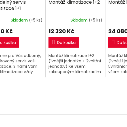
delný servis
Montáž klimatizace 1+2
Montáž k
R
R
tizace 1+1
M
M
A
A
Skladem
(>5 ks)
Skladem
(>5 ks)
20 Kč
12 320 Kč
24 080
o košíku
Do košíku
Do k
tíme pro Vás odborný,
Montáž klimatizace 1+2
Montáž kl
ikovaný servis vaši
(1vnější jednotka + 2vnitřní
(1vnější 
tizace. S námi Vám
jednotky) Ke všem
5vnitřníc
klimatizace vždy
zakoupeným klimatizacím
všem za
vat na 100% .
1+2 v našem eshopu si
klimatiz
omínejte na servisní
můžete přiobjednat nyní
eshopu s
ídky a celkovou
kompletní montáž za
přiobjedn
lu...
extra výhodnou...
montáž z
výhodnou.