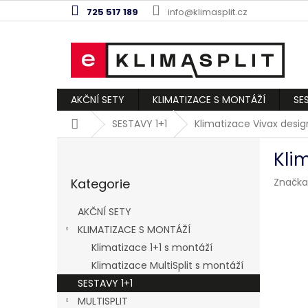
Přejít
725 517 189
info@klimasplit.cz
na
obsah
AKČNÍ SETY
KLIMATIZACE S MONTÁŽÍ
SE
Domů
SESTAVY 1+1
Klimatizace Vivax desig
P
Kli
o
Přeskočit
s
Kategorie
Značka
kategorie
t
r
AKČNÍ SETY
a
KLIMATIZACE S MONTÁŽÍ
n
Klimatizace 1+1 s montáží
n
í
Klimatizace MultiSplit s montáží
p
SESTAVY 1+1
a
MULTISPLIT