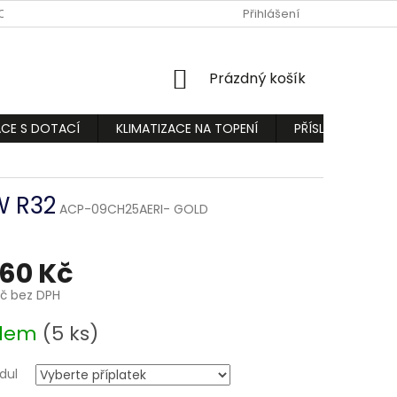
ODMÍNKY
PODMÍNKY OCHRANY OSOBNÍCH ÚDAJŮ
Přihlášení
REKLAMA
NÁKUPNÍ
Prázdný košík
KOŠÍK
ACE S DOTACÍ
KLIMATIZACE NA TOPENÍ
PŘÍSLUŠENSTVÍ
W R32
ACP-09CH25AERI- GOLD
360 Kč
Kč
bez DPH
adem
(5 ks)
dul