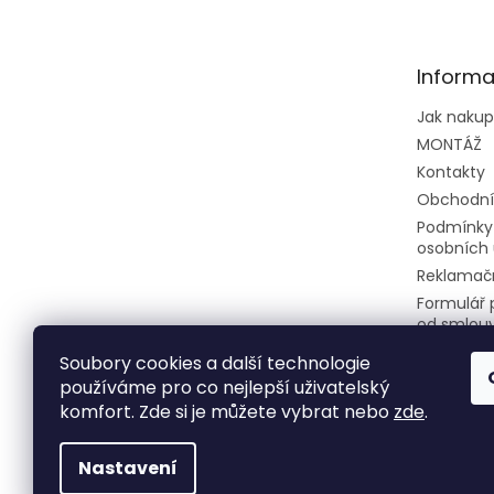
p
a
t
Informa
í
Jak naku
MONTÁŽ
Kontakty
Obchodní
Podmínky
osobních 
Reklamačn
Formulář 
od smlou
Soubory cookies a další technologie
používáme pro co nejlepší uživatelský
komfort. Zde si je můžete vybrat nebo
zde
.
Nastavení