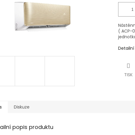
Nástěnná
( ACP-0
jednotk
Detailn
TISK
s
Diskuze
ailní popis produktu