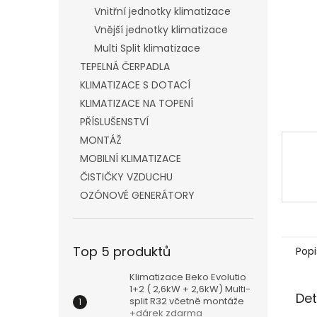
n
Vnitřní jednotky klimatizace
e
Vnější jednotky klimatizace
l
Multi Split klimatizace
TEPELNÁ ČERPADLA
KLIMATIZACE S DOTACÍ
KLIMATIZACE NA TOPENÍ
PŘÍSLUŠENSTVÍ
MONTÁŽ
MOBILNÍ KLIMATIZACE
ČISTIČKY VZDUCHU
OZÓNOVÉ GENERÁTORY
Top 5 produktů
Popi
Klimatizace Beko Evolutio
1+2 ( 2,6kW + 2,6kW) Multi-
Det
split R32 včetně montáže
+dárek zdarma