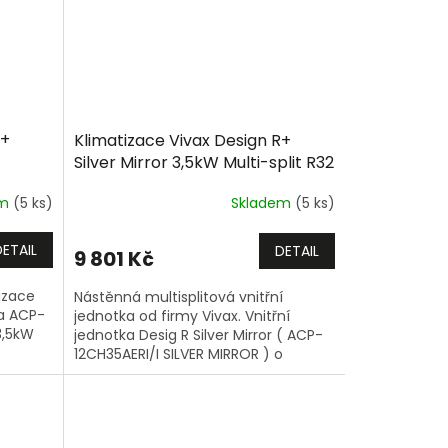
R+
Klimatizace Vivax Design R+
Silver Mirror 3,5kW Multi-split R32
em
(5 ks)
Skladem
(5 ks)
DETAIL
DETAIL
9 801 Kč
izace
Nástěnná multisplitová vnitřní
ka ACP-
jednotka od firmy Vivax. Vnitřní
3,5kW
jednotka Desig R Silver Mirror ( ACP-
12CH35AERI/I SILVER MIRROR ) o
výkonu 3,5kW.