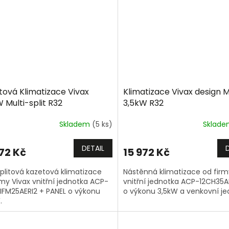
tová Klimatizace Vivax
Klimatizace Vivax design M
 Multi-split R32
3,5kW R32
Skladem
(5 ks)
Sklad
DETAIL
972 Kč
15 972 Kč
splitová kazetová klimatizace
Nástěnná klimatizace od firm
rmy Vivax vnitřní jednotka ACP-
vnitřní jednotka ACP-12CH35
FM25AERI2 + PANEL o výkonu
o výkonu 3,5kW a venkovní je
.