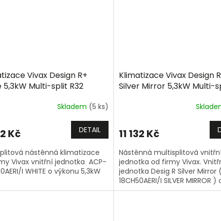
atizace Vivax Design R+
Klimatizace Vivax Design 
 5,3kW Multi-split R32
Silver Mirror 5,3kW Multi-s
Skladem
(5 ks)
Sklad
DETAIL
22 Kč
11 132 Kč
splitová nástěnná klimatizace
Nástěnná multisplitová vnitřn
rmy Vivax vnitřní jednotka ACP-
jednotka od firmy Vivax. Vnitř
0AERI/I WHITE o výkonu 5,3kW
jednotka Desig R Silver Mirror
18CH50AERI/I SILVER MIRROR ) 
výkonu 5,3kW.