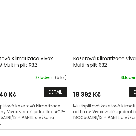
tová Klimatizace Vivax
Kazetová Klimatizace Viv
 Multi-split R32
Multi-split R32
Skladem
(5 ks)
Sklad
DETAIL
940 Kč
18 392 Kč
splitová kazetová klimatizace
Multisplitová kazetová klimat
rmy Vivax vnitřní jednotka ACP-
od firmy Vivax vnitřní jednot
5AERI/I3 + PANEL o výkonu
18CC50AERI/I3 + PANEL o výko
.