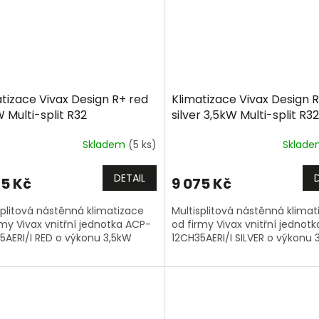
tizace Vivax Design R+ red
Klimatizace Vivax Design 
 Multi-split R32
silver 3,5kW Multi-split R32
Skladem
(5 ks)
Sklad
DETAIL
75 Kč
9 075 Kč
splitová nástěnná klimatizace
Multisplitová nástěnná klimat
rmy Vivax vnitřní jednotka ACP-
od firmy Vivax vnitřní jednot
5AERI/I RED o výkonu 3,5kW
12CH35AERI/I SILVER o výkonu 