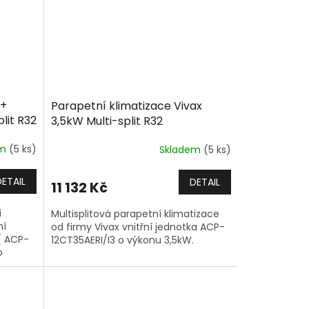
R+
Parapetní klimatizace Vivax
plit R32
3,5kW Multi-split R32
em
(5 ks)
Skladem
(5 ks)
DETAIL
DETAIL
11 132 Kč
í
Multisplitová parapetní klimatizace
ní
od firmy Vivax vnitřní jednotka ACP-
 ( ACP-
12CT35AERI/I3 o výkonu 3,5kW.
o