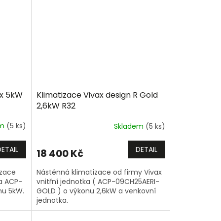
ax 5kW
Klimatizace Vivax design R Gold
2,6kW R32
em
(5 ks)
Skladem
(5 ks)
DETAIL
DETAIL
18 400 Kč
izace
Nástěnná klimatizace od firmy Vivax
ka ACP-
vnitřní jednotka ( ACP-09CH25AERI-
nu 5kW.
GOLD ) o výkonu 2,6kW a venkovní
jednotka.