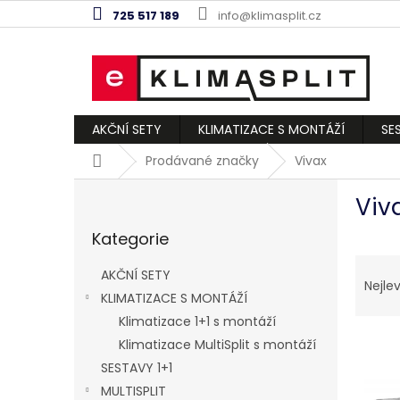
Přejít
725 517 189
info@klimasplit.cz
na
obsah
AKČNÍ SETY
KLIMATIZACE S MONTÁŽÍ
SE
Domů
Prodávané značky
Vivax
P
Viv
o
Přeskočit
s
Kategorie
kategorie
t
Ř
r
AKČNÍ SETY
a
a
Nejlev
KLIMATIZACE S MONTÁŽÍ
z
n
e
Klimatizace 1+1 s montáží
n
V
n
í
Klimatizace MultiSplit s montáží
ý
í
p
SESTAVY 1+1
p
p
a
MULTISPLIT