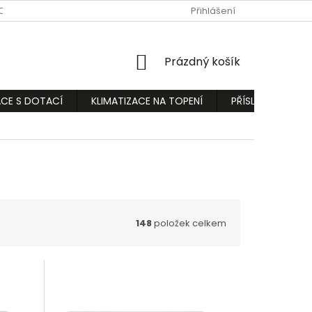
ODMÍNKY
PODMÍNKY OCHRANY OSOBNÍCH ÚDAJŮ
Přihlášení
REKLAMA
NÁKUPNÍ
Prázdný košík
KOŠÍK
ACE S DOTACÍ
KLIMATIZACE NA TOPENÍ
PŘÍSLUŠENSTVÍ
148
položek celkem