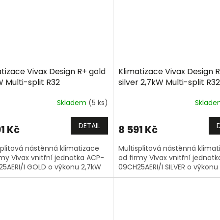
tizace Vivax Design R+ gold
Klimatizace Vivax Design 
 Multi-split R32
silver 2,7kW Multi-split R32
Skladem
(5 ks)
Sklad
DETAIL
1 Kč
8 591 Kč
splitová nástěnná klimatizace
Multisplitová nástěnná klimat
rmy Vivax vnitřní jednotka ACP-
od firmy Vivax vnitřní jednot
5AERI/I GOLD o výkonu 2,7kW
09CH25AERI/I SILVER o výkonu