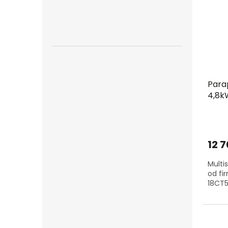
Para
4,8kW
12 
Multi
od fi
18CT5