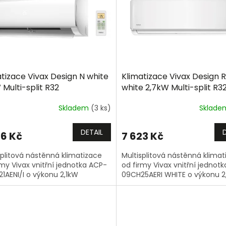
tizace Vivax Design N white
Klimatizace Vivax Design 
 Multi-split R32
white 2,7kW Multi-split R3
Skladem
(3 ks)
Sklad
DETAIL
76 Kč
7 623 Kč
splitová nástěnná klimatizace
Multisplitová nástěnná klimat
rmy Vivax vnitřní jednotka ACP-
od firmy Vivax vnitřní jednot
1AENI/I o výkonu 2,1kW
09CH25AERI WHITE o výkonu 