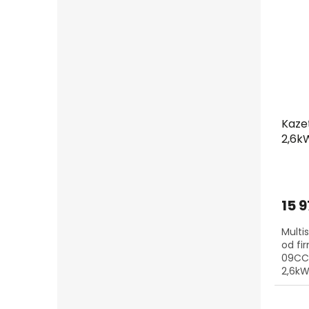
Kaze
2,6kW
15 
Multi
od fi
09CCI
2,6kW