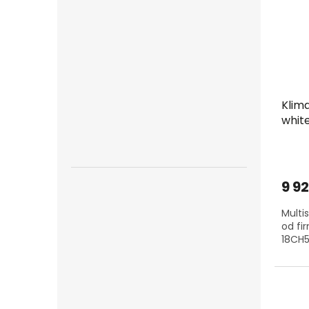
Klim
white
9 9
Multi
od fi
18CH5