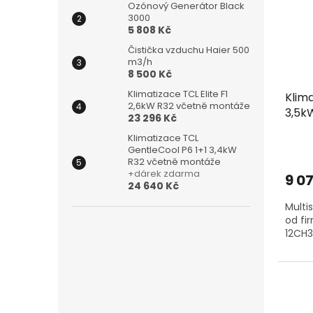
Ozónový Generátor Black
3000
5 808 Kč
Čistička vzduchu Haier 500
m3/h
8 500 Kč
Klimatizace TCL Elite F1
Klima
2,6kW R32 včetně montáže
3,5kW
23 296 Kč
Klimatizace TCL
GentleCool P6 1+1 3,4kW
R32 včetně montáže
+dárek zdarma
9 0
24 640 Kč
Multi
od fi
12CH3