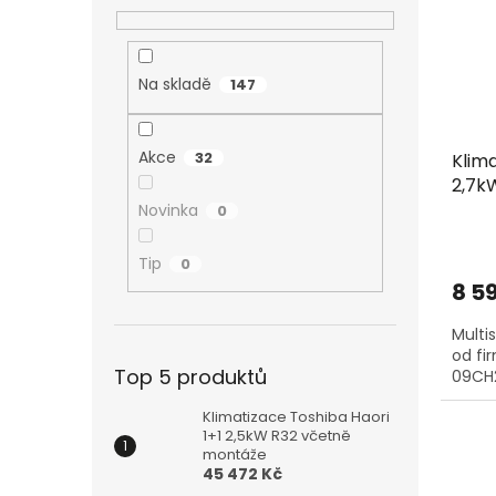
Na skladě
147
Akce
32
Klima
2,7kW
Novinka
0
Tip
0
8 59
Multi
od fi
Top 5 produktů
09CH2
Klimatizace Toshiba Haori
1+1 2,5kW R32 včetně
montáže
45 472 Kč