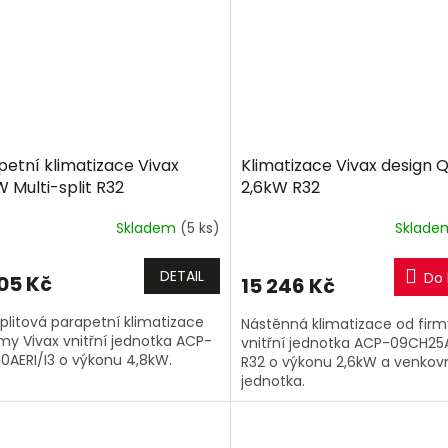
petní klimatizace Vivax
Klimatizace Vivax design Q
 Multi-split R32
2,6kW R32
Skladem
(5 ks)
Sklad
DETAIL
Do 
705 Kč
15 246 Kč
splitová parapetní klimatizace
Nástěnná klimatizace od firm
rmy Vivax vnitřní jednotka ACP-
vnitřní jednotka ACP-09CH25
0AERI/I3 o výkonu 4,8kW.
R32 o výkonu 2,6kW a venkov
jednotka.