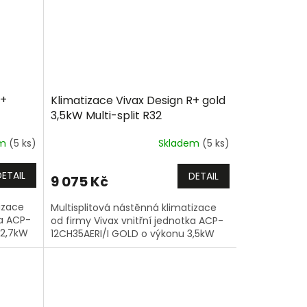
R+
Klimatizace Vivax Design R+ gold
3,5kW Multi-split R32
em
(5 ks)
Skladem
(5 ks)
DETAIL
DETAIL
9 075 Kč
izace
Multisplitová nástěnná klimatizace
ka ACP-
od firmy Vivax vnitřní jednotka ACP-
 2,7kW
12CH35AERI/I GOLD o výkonu 3,5kW