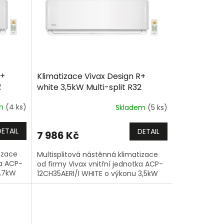
R+
Klimatizace Vivax Design R+
2
white 3,5kW Multi-split R32
em
(4 ks)
Skladem
(5 ks)
DETAIL
DETAIL
7 986 Kč
izace
Multisplitová nástěnná klimatizace
ka ACP-
od firmy Vivax vnitřní jednotka ACP-
2,7kW
12CH35AERI/I WHITE o výkonu 3,5kW