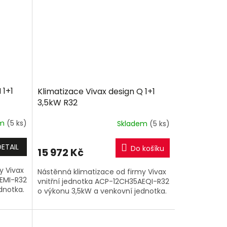
 1+1
Klimatizace Vivax design Q 1+1
3,5kW R32
em
(5 ks)
Skladem
(5 ks)
DETAIL
Do košíku
15 972 Kč
y Vivax
Nástěnná klimatizace od firmy Vivax
AEMI-R32
vnitřní jednotka ACP-12CH35AEQI-R32
dnotka.
o výkonu 3,5kW a venkovní jednotka.