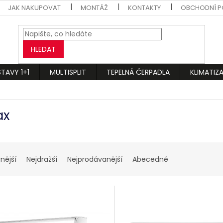
JAK NAKUPOVAT
MONTÁŽ
KONTAKTY
OBCHODNÍ P
HLEDAT
STAVY 1+1
MULTISPLIT
TEPELNÁ ČERPADLA
KLIMATIZ
ax
nější
Nejdražší
Nejprodávanější
Abecedně