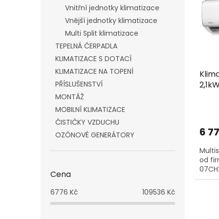
i
r
n
Vnitřní jednotky klimatizace
s
o
e
p
Vnější jednotky klimatizace
d
l
r
u
Multi Split klimatizace
o
k
TEPELNÁ ČERPADLA
d
t
KLIMATIZACE S DOTACÍ
u
ů
KLIMATIZACE NA TOPENÍ
Klima
k
2,1kW
PŘÍSLUŠENSTVÍ
t
ů
MONTÁŽ
MOBILNÍ KLIMATIZACE
ČISTIČKY VZDUCHU
6 7
OZÓNOVÉ GENERÁTORY
Multi
od fi
07CH2
Cena
6776
Kč
109536
Kč