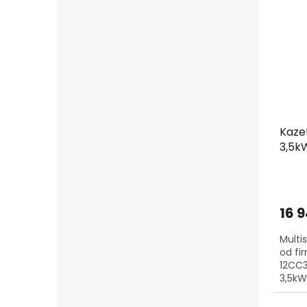
Kaze
3,5kW
16 
Multi
od fi
12CC3
3,5kW