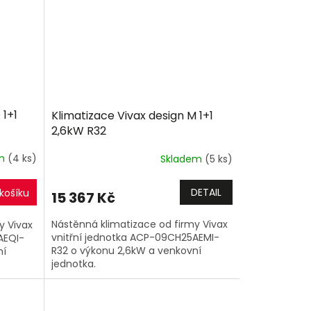
 1+1
Klimatizace Vivax design M 1+1
2,6kW R32
em
(4 ks)
Skladem
(5 ks)
DETAIL
košíku
15 367 Kč
Nástěnná klimatizace od firmy Vivax
y Vivax
vnitřní jednotka ACP-09CH25AEMI-
AEQI-
R32 o výkonu 2,6kW a venkovní
ní
jednotka.