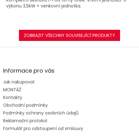
Kompletní sestava 1+1 od firmy Gree. Vnitřní jednotka o
výkonu 3,5kW + venkovní jednotka.
ZOBRAZIT VŠECHNY SOUVISEJÍCÍ PRODUKTY
Z
á
p
a
Informace pro vás
t
Jak nakupovat
í
MONTÁŽ
Kontakty
Obchodní podmínky
Podmínky ochrany osobních údajů
Reklamační protokol
Formulář pro odstoupení od smlouvy