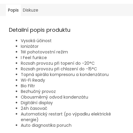
Popis
Diskuze
Detailní popis produktu
Vysoká účinost
Ionizátor
1W pohotovostní režim
I Feel funkce
Rozsah provozu při topení do -20°C
Rozsah provozu při chlazení do -15°C
Topná spirála kompresoru a kondenzátoru
Wi-Fi Ready
Bio Filtr
Bezhučný provoz
Obousměrný odvod kondenzátu
Digitální display
24h časovač
Automatický restart (po výpadku elektrické
energie)
Auto diagnostika poruch