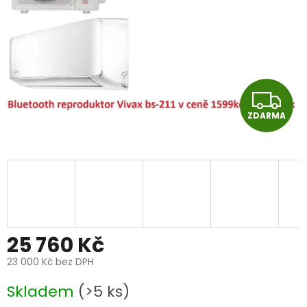
Z
ZDARMA
D
A
R
M
A
25 760 Kč
23 000 Kč
bez DPH
Měrná
Skladem
(>5 ks)
cena: