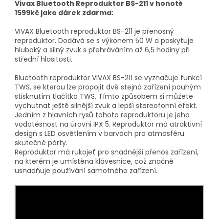
Vivax Bluetooth Reproduktor BS-211 v honotě
1599kč jako dárek zdarma:
VIVAX Bluetooth reproduktor BS-211 je přenosný
reproduktor. Dodává se s výkonem 50 W a poskytuje
hluboký a silný zvuk s přehráváním až 6,5 hodiny při
střední hlasitosti.
Bluetooth reproduktor VIVAX BS-211 se vyznačuje funkcí
TWS, se kterou lze propojit dvě stejná zařízení pouhým
stisknutím tlačítka TWS. Tímto způsobem si můžete
vychutnat ještě silnější zvuk a lepší stereofonní efekt.
Jedním z hlavních rysů tohoto reproduktoru je jeho
vodotěsnost na úrovni IPX 5. Reproduktor má atraktivní
design s LED osvětlením v barvách pro atmosféru
skutečné párty.
Reproduktor má rukojeť pro snadnější přenos zařízení,
na kterém je umístěna klávesnice, což značně
usnadňuje používání samotného zařízení.