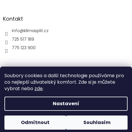
Kontakt
info
@
klimasplit.cz
725 517 189
775 123 900
air-cool
Soubory cookies a další technologie používáme pro
co nejlepší uživatelský komfort. Zde si je můžete
vybrat nebo
zde
.
Vytvořil Shoptet
Nastavení
Copyright 2026
Klimatizace do bytu a firem
. Všechna
Odmítnout
Souhlasím
práva vyhrazena.