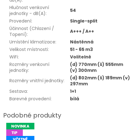
dB(A)
:
Hlučnost venkovní
54
jednotky - dB(A)
:
Provedení
:
Single-split
Účinnost (Chlazení /
A+++ / A++
Topení)
:
Umístění klimatizace
:
Nástěnná
Velikost místnosti
:
51 - 65 m3
WiFi
:
Volitelně
Rozměry venkovní
(d) 770mm (š) 555mm
jednotky
:
(v) 300mm
(d) 802mm (š) 189mm (v)
Rozměry vnitřní jednotky
:
297mm
Sestava
:
1+1
Barevné provedení
:
bílá