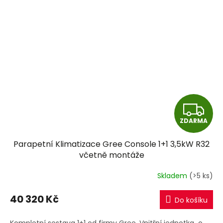
Z
ZDARMA
D
Parapetní Klimatizace Gree Console 1+1 3,5kW R32
A
včetně montáže
R
Skladem
(>5 ks)
M
40 320 Kč
Do košíku
A