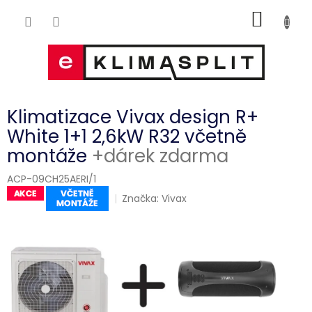
Přejít
NÁKUP
na
obsah
KOŠÍK
Klimatizace Vivax design R+
White 1+1 2,6kW R32 včetně
montáže
+dárek zdarma
ACP-09CH25AERI/1
Značka:
Vivax