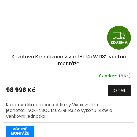
Z
ZDARMA
D
Kazetová Klimatizace Vivax 1+1 14kW R32 včetně
A
montáže
R
Skladem
(5 ks)
M
98 996 Kč
DETAIL
A
Kazetová klimatizace od firmy Vivax vnitřní
jednotka ACP-48CC140AERI-R32 o výkonu 14kW a
venkovní jednotka.