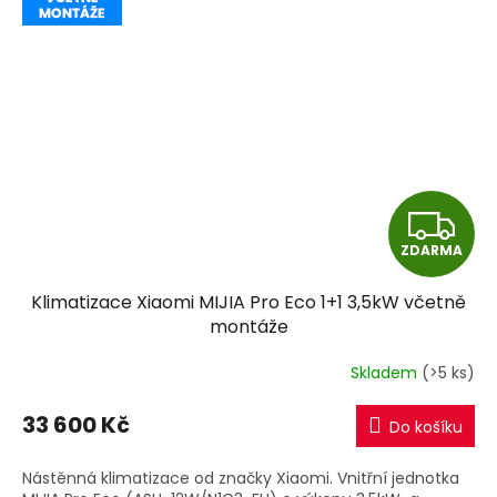
Z
ZDARMA
D
Klimatizace Xiaomi MIJIA Pro Eco 1+1 3,5kW včetně
A
montáže
R
Skladem
(>5 ks)
M
33 600 Kč
Do košíku
A
Nástěnná klimatizace od značky Xiaomi. Vnitřní jednotka