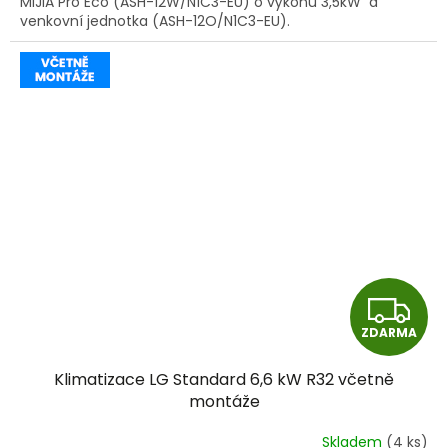
MIJIA Pro Eco (ASH-12W/N1C3-EU) o výkonu 3,5kW a
venkovní jednotka (ASH-12O/N1C3-EU).
Z
ZDARMA
D
Klimatizace LG Standard 6,6 kW R32 včetně
A
montáže
R
Skladem
(4 ks)