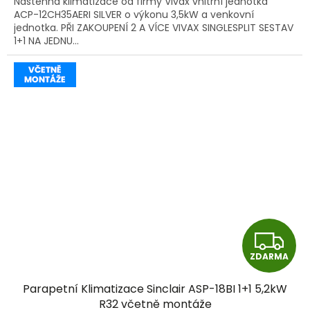
Nástěnná klimatizace od firmy Vivax vnitřní jednotka
ACP-12CH35AERI SILVER o výkonu 3,5kW a venkovní
jednotka. PŘI ZAKOUPENÍ 2 A VÍCE VIVAX SINGLESPLIT SESTAV
1+1 NA JEDNU...
Z
ZDARMA
D
Parapetní Klimatizace Sinclair ASP-18BI 1+1 5,2kW
A
R32 včetně montáže