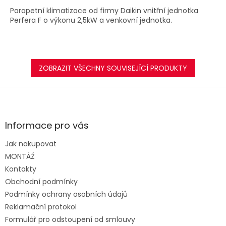
A
Parapetní klimatizace od firmy Daikin vnitřní jednotka
Perfera F o výkonu 2,5kW a venkovní jednotka.
ZOBRAZIT VŠECHNY SOUVISEJÍCÍ PRODUKTY
Z
á
p
a
Informace pro vás
t
Jak nakupovat
í
MONTÁŽ
Kontakty
Obchodní podmínky
Podmínky ochrany osobních údajů
Reklamační protokol
Formulář pro odstoupení od smlouvy