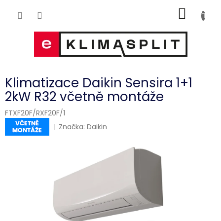
Přejít
NÁKUP
na
obsah
KOŠÍK
Klimatizace Daikin Sensira 1+1
2kW R32 včetně montáže
FTXF20F/RXF20F/1
Značka:
Daikin