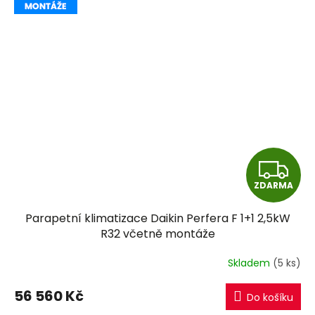
Z
ZDARMA
D
Parapetní klimatizace Daikin Perfera F 1+1 2,5kW
A
R32 včetně montáže
R
Skladem
(5 ks)
M
56 560 Kč
Do košíku