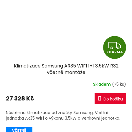
Z
ZDARMA
D
Klimatizace Samsung AR35 WIFI 1+1 3,5kW R32
A
včetně montáže
R
Skladem
(>5 ks)
M
27 328 Kč
Do košíku
A
Nástěnná klimatizace od značky Samsung. Vnitřní
jednotka AR35 WiFi o výkonu 3,5kW a venkovní jednotka.