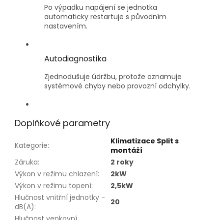
Po výpadku napájení se jednotka
automaticky restartuje s původním
nastavením.
Autodiagnostika
Zjednodušuje údržbu, protože oznamuje
systémové chyby nebo provozní odchylky.
Doplňkové parametry
Klimatizace Split s
Kategorie
:
montáží
Záruka
:
2 roky
Výkon v režimu chlazení
:
2kW
Výkon v režimu topení
:
2,5kW
Hlučnost vnitřní jednotky -
20
dB(A)
:
Hlučnost venkovní