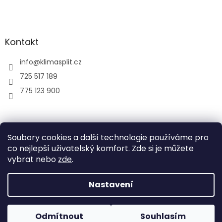
Kontakt
info
@
klimasplit.cz
725 517 189
775 123 900
air-cool
Soubory cookies a další technologie používáme pro
co nejlepší uživatelský komfort. Zde si je můžete
vybrat nebo
zde
.
Vytvořil Shoptet
Nastavení
Copyright 2026
Klimatizace do bytu a firem
. Všechna
Odmítnout
Souhlasím
práva vyhrazena.