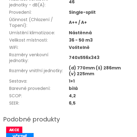
46
jednotky - dB(A)
:
Provedení
:
Single-split
Účinnost (Chlazení /
A++ / A+
Topení)
:
Umístění klimatizace
:
Nástěnná
Velikost místnosti
:
36 - 50 m3
WiFi
:
Volitelně
Rozměry venkovní
740x556x343
jednotky
:
(d) 770mm (š) 286mm
Rozměry vnitřní jednotky
:
(v) 225mm
Sestava
:
1+1
Barevné provedení
:
bílá
SCOP
:
4,2
SEER
:
6,5