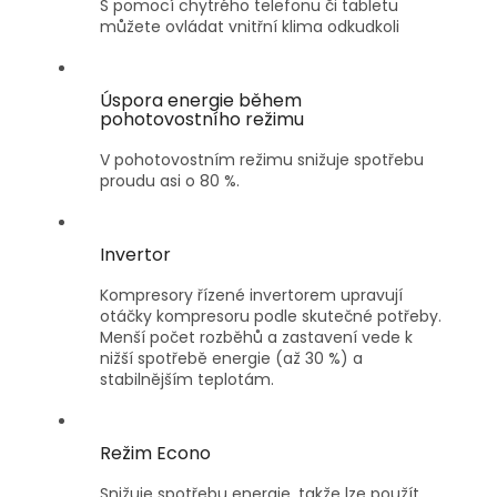
S pomocí chytrého telefonu či tabletu
můžete ovládat vnitřní klima odkudkoli
Úspora energie během
pohotovostního režimu
V pohotovostním režimu snižuje spotřebu
proudu asi o 80 %.
Invertor
Kompresory řízené invertorem upravují
otáčky kompresoru podle skutečné potřeby.
Menší počet rozběhů a zastavení vede k
nižší spotřebě energie (až 30 %) a
stabilnějším teplotám.
Režim Econo
Snižuje spotřebu energie, takže lze použít