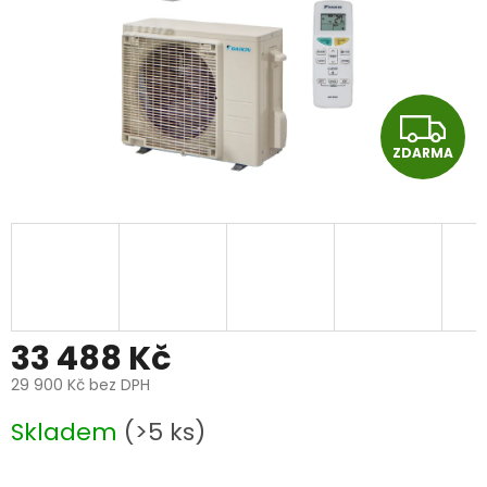
Z
ZDARMA
D
A
R
M
A
33 488 Kč
29 900 Kč bez DPH
Měrná
Skladem
(>5 ks)
cena: