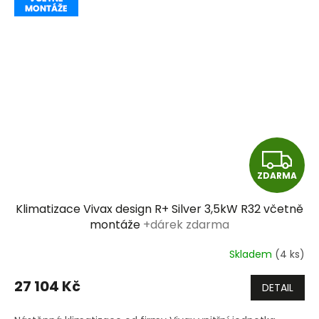
Z
ZDARMA
D
Klimatizace Vivax design R+ Silver 3,5kW R32 včetně
A
montáže
+dárek zdarma
R
Skladem
(4 ks)
M
27 104 Kč
DETAIL
A