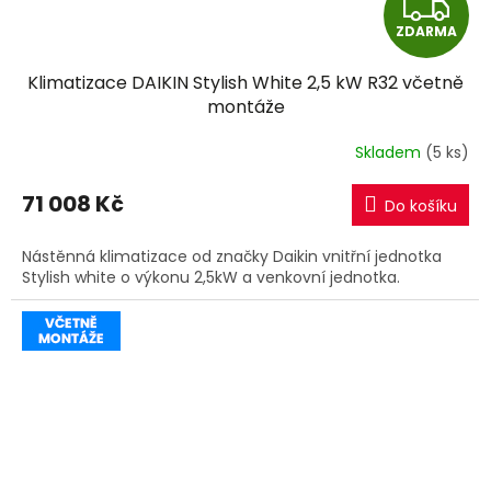
Z
ZDARMA
D
Klimatizace DAIKIN Stylish White 2,5 kW R32 včetně
A
montáže
R
Skladem
(5 ks)
M
71 008 Kč
Do košíku
A
Nástěnná klimatizace od značky Daikin vnitřní jednotka
Stylish white o výkonu 2,5kW a venkovní jednotka.