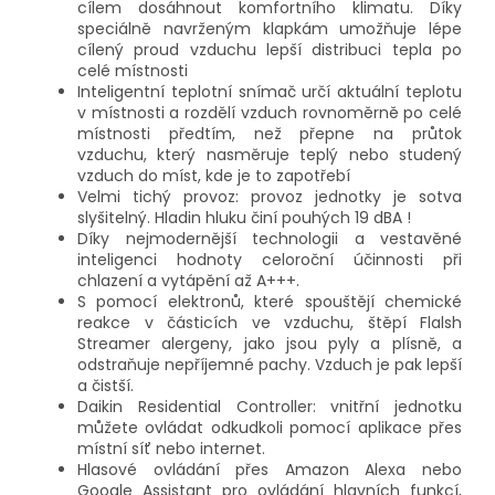
cílem dosáhnout komfortního klimatu. Díky
speciálně navrženým klapkám umožňuje lépe
cílený proud vzduchu lepší distribuci tepla po
celé místnosti
Inteligentní teplotní snímač určí aktuální teplotu
v místnosti a rozdělí vzduch rovnoměrně po celé
místnosti předtím, než přepne na průtok
vzduchu, který nasměruje teplý nebo studený
vzduch do míst, kde je to zapotřebí
Velmi tichý provoz: provoz jednotky je sotva
slyšitelný. Hladin hluku činí pouhých 19 dBA !
Díky nejmodernější technologii a vestavěné
inteligenci hodnoty celoroční účinnosti při
chlazení a vytápění až A+++.
S pomocí elektronů, které spouštějí chemické
reakce v částicích ve vzduchu, štěpí Flalsh
Streamer alergeny, jako jsou pyly a plísně, a
odstraňuje nepříjemné pachy. Vzduch je pak lepší
a čistší.
Daikin Residential Controller: vnitřní jednotku
můžete ovládat odkudkoli pomocí aplikace přes
místní síť nebo internet.
Hlasové ovládání přes Amazon Alexa nebo
Google Assistant pro ovládání hlavních funkcí,