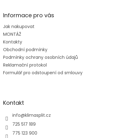
á
p
a
Informace pro vás
t
Jak nakupovat
í
MONTÁŽ
Kontakty
Obchodní podmínky
Podmínky ochrany osobních údajů
Reklamační protokol
Formulář pro odstoupení od smlouvy
Kontakt
info
@
klimasplit.cz
725 517 189
775 123 900