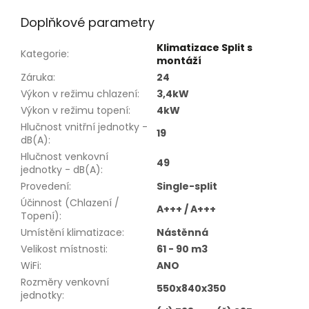
Doplňkové parametry
Klimatizace Split s
Kategorie
:
montáží
Záruka
:
24
Výkon v režimu chlazení
:
3,4kW
Výkon v režimu topení
:
4kW
Hlučnost vnitřní jednotky -
19
dB(A)
:
Hlučnost venkovní
49
jednotky - dB(A)
:
Provedení
:
Single-split
Účinnost (Chlazení /
A+++ / A+++
Topení)
:
Umístění klimatizace
:
Nástěnná
Velikost místnosti
:
61 - 90 m3
WiFi
:
ANO
Rozměry venkovní
550x840x350
jednotky
: