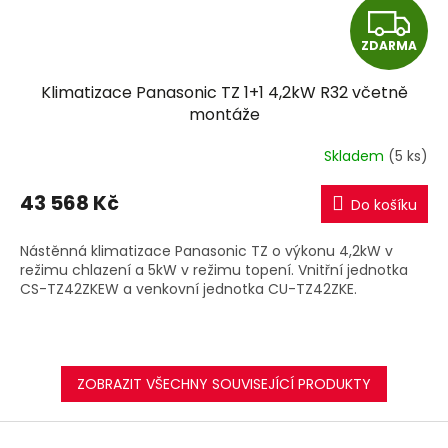
Z
ZDARMA
D
Klimatizace Panasonic TZ 1+1 4,2kW R32 včetně
A
montáže
R
Skladem
(5 ks)
M
43 568 Kč
Do košíku
A
Nástěnná klimatizace Panasonic TZ o výkonu 4,2kW v
režimu chlazení a 5kW v režimu topení. Vnitřní jednotka
CS-TZ42ZKEW a venkovní jednotka CU-TZ42ZKE.
ZOBRAZIT VŠECHNY SOUVISEJÍCÍ PRODUKTY
Z