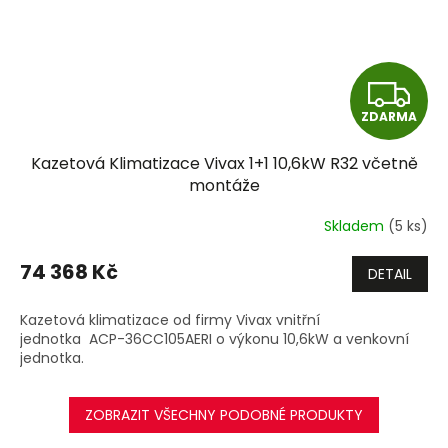
Z
ZDARMA
D
Kazetová Klimatizace Vivax 1+1 10,6kW R32 včetně
A
montáže
R
Skladem
(5 ks)
M
74 368 Kč
DETAIL
A
Kazetová klimatizace od firmy Vivax vnitřní
jednotka ACP-36CC105AERI o výkonu 10,6kW a venkovní
jednotka.
ZOBRAZIT VŠECHNY PODOBNÉ PRODUKTY