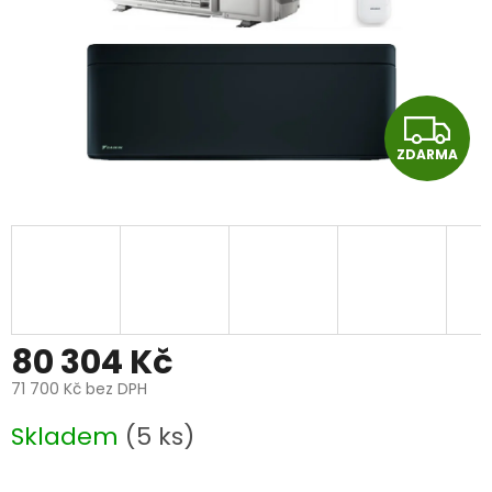
Z
ZDARMA
D
A
R
M
A
80 304 Kč
71 700 Kč bez DPH
Měrná
Skladem
(5 ks)
cena: