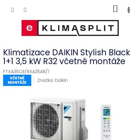
Přejít
NÁKUP
na
obsah
KOŠÍK
Klimatizace DAIKIN Stylish Black
1+1 3,5 kW R32 včetně montáže
FTXA35CB/RXA35A8/1
Značka:
Daikin