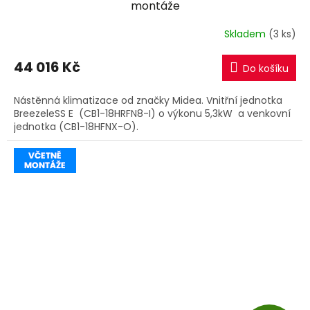
A
montáže
R
Skladem
(3 ks)
M
44 016 Kč
Do košíku
A
Nástěnná klimatizace od značky Midea. Vnitřní jednotka
BreezeleSS E (CB1-18HRFN8-I) o výkonu 5,3kW a venkovní
jednotka (CB1-18HFNX-O).