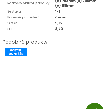
(d) 798mm (š) 295mm
Rozměry vnitřní jednotky
:
(v) 189mm
Sestava
:
1+1
Barevné provedení
:
černá
SCOP
:
5,15
SEER
:
8,73