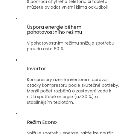
S pomocí chytrého telefonu či tabletu
můžete ovládat vnitřní klima odkudkoli
Úspora energie během
pohotovostního režimu
V pohotovostním režimu snižuje spotřebu
proudu asi o 80 %.
Invertor
Kompresory řízené invertorem upravují
otáčky kompresoru podle skutečné potřeby.
Menší počet rozběhů a zastavení vede k
nižší spotřebě energie (až 30 %) a
stabilnějším teplotám.
Režim Econo
Snižuje spotřebu energie, takže lze použít