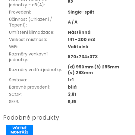
52
jednotky - dB(A)
:
Provedení
:
Single-split
Účinnost (Chlazení /
A / A
Topení)
:
Umístění klimatizace
:
Nástěnná
Velikost místnosti
:
141 - 200 m3
WiFi
:
Volitelně
Rozměry venkovní
870x734x373
jednotky
:
(d) 990mm (š) 295mm
Rozměry vnitřní jednotky
:
(v) 263mm
Sestava
:
1+1
Barevné provedení
:
bílá
SCOP
:
3,81
SEER
:
5,15