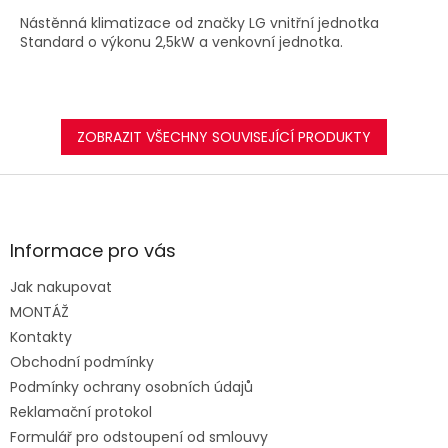
A
Nástěnná klimatizace od značky LG vnitřní jednotka
Standard o výkonu 2,5kW a venkovní jednotka.
ZOBRAZIT VŠECHNY SOUVISEJÍCÍ PRODUKTY
Z
á
p
a
Informace pro vás
t
Jak nakupovat
í
MONTÁŽ
Kontakty
Obchodní podmínky
Podmínky ochrany osobních údajů
Reklamační protokol
Formulář pro odstoupení od smlouvy