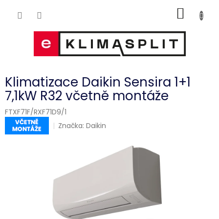
Přejít
NÁKUP
na
obsah
KOŠÍK
Klimatizace Daikin Sensira 1+1
7,1kW R32 včetně montáže
FTXF71F/RXF71D9/1
Značka:
Daikin