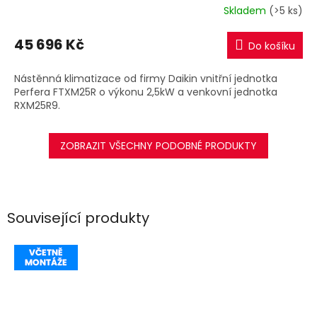
R
Skladem
(>5 ks)
M
45 696 Kč
Do košíku
A
Nástěnná klimatizace od firmy Daikin vnitřní jednotka
Perfera FTXM25R o výkonu 2,5kW a venkovní jednotka
RXM25R9.
ZOBRAZIT VŠECHNY PODOBNÉ PRODUKTY
Související produkty