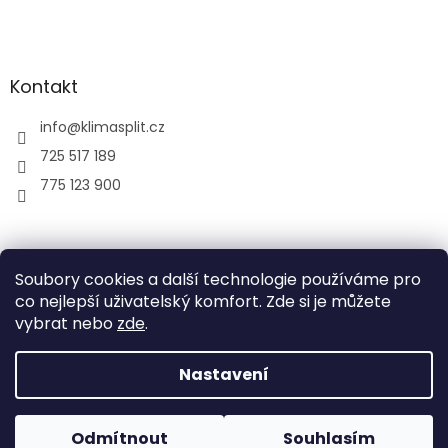
Kontakt
info
@
klimasplit.cz
725 517 189
775 123 900
air-cool
Soubory cookies a další technologie používáme pro
co nejlepší uživatelský komfort. Zde si je můžete
vybrat nebo
zde
.
Vytvořil Shoptet
Nastavení
Copyright 2026
Klimatizace do bytu a firem
. Všechna
Odmítnout
Souhlasím
práva vyhrazena.