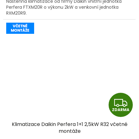
Nástěnná klimatizace od firmy Daikin vnitřní jednotka
Perfera FTXM20R o výkonu 2kW a venkovní jednotka
RXM20R9.
Z
ZDARMA
D
Klimatizace Daikin Perfera 1+1 2,5kW R32 včetné
A
montáže