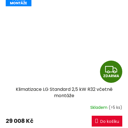
Z
ZDARMA
D
Klimatizace LG Standard 2,5 kW R32 včetně
A
montáže
R
Skladem
(>5 ks)
M
29 008 Kč
Do košíku