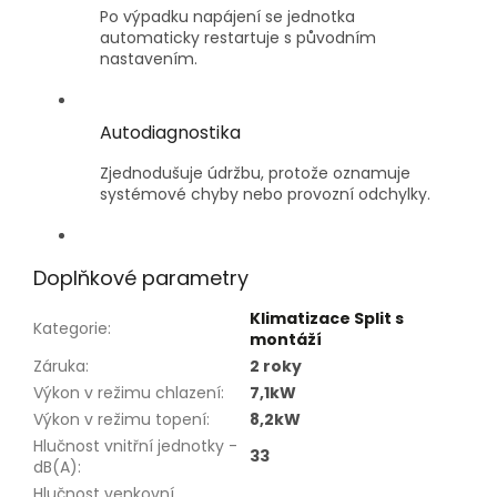
Po výpadku napájení se jednotka
automaticky restartuje s původním
nastavením.
Autodiagnostika
Zjednodušuje údržbu, protože oznamuje
systémové chyby nebo provozní odchylky.
Doplňkové parametry
Klimatizace Split s
Kategorie
:
montáží
Záruka
:
2 roky
Výkon v režimu chlazení
:
7,1kW
Výkon v režimu topení
:
8,2kW
Hlučnost vnitřní jednotky -
33
dB(A)
:
Hlučnost venkovní