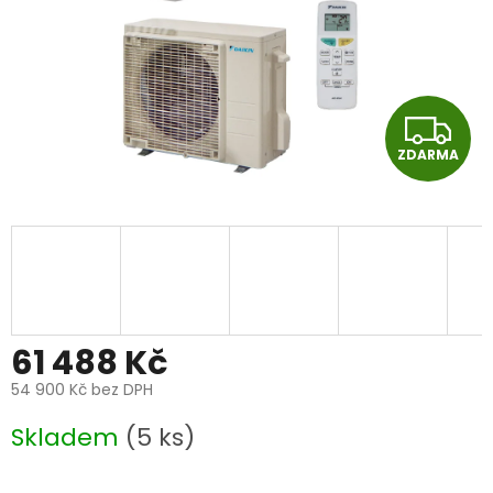
Z
ZDARMA
D
A
R
M
A
61 488 Kč
54 900 Kč bez DPH
Měrná
Skladem
(5 ks)
cena: