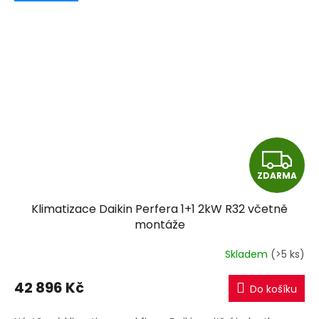
Z
ZDARMA
D
Klimatizace Daikin Perfera 1+1 2kW R32 včetně
A
montáže
R
Skladem
(>5 ks)
M
42 896 Kč
Do košíku
A