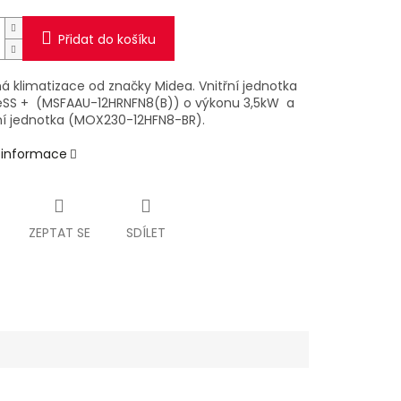
Přidat do košíku
á klimatizace od značky Midea. Vnitřní jednotka
eSS + (MSFAAU-12HRNFN8(B)) o výkonu 3,5kW a
í jednotka (MOX230-12HFN8-BR).
í informace
ZEPTAT SE
SDÍLET