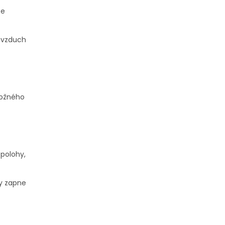
ce
 vzduch
možného
 polohy,
ky zapne