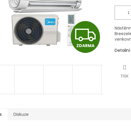
Z
Nástěnn
Breezel
venkovn
ZDARMA
D
Detailn
A
TISK
R
M
s
Diskuze