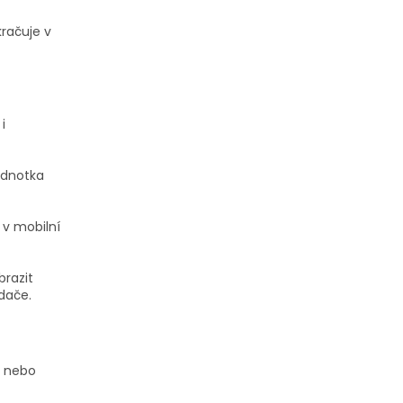
kračuje v
i
ednotka
 v mobilní
brazit
dače.
nebo