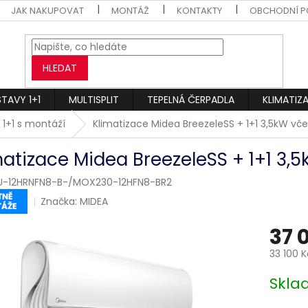
JAK NAKUPOVAT
MONTÁŽ
KONTAKTY
OBCHODNÍ P
HLEDAT
STAVY 1+1
MULTISPLIT
TEPELNÁ ČERPADLA
KLIMATIZ
 1+1 s montáží
Klimatizace Midea BreezeleSS + 1+1 3,5kW v
matizace Midea BreezeleSS + 1+1 3
-12HRNFN8-B-/MOX230-12HFN8-BR2
Značka:
MIDEA
37 
33 100 
Měrná
Skl
cena: