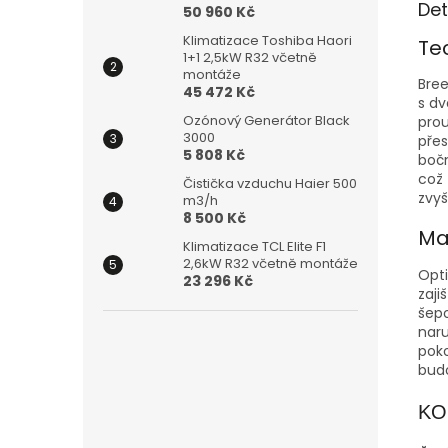
Det
50 960 Kč
Klimatizace Toshiba Haori
Te
1+1 2,5kW R32 včetně
montáže
Bree
45 472 Kč
s d
Ozónový Generátor Black
prou
3000
přes
5 808 Kč
boč
což 
Čistička vzduchu Haier 500
zvyš
m3/h
8 500 Kč
Ma
Klimatizace TCL Elite F1
2,6kW R32 včetně montáže
Opti
23 296 Kč
zaji
šepo
naru
poko
budo
KO