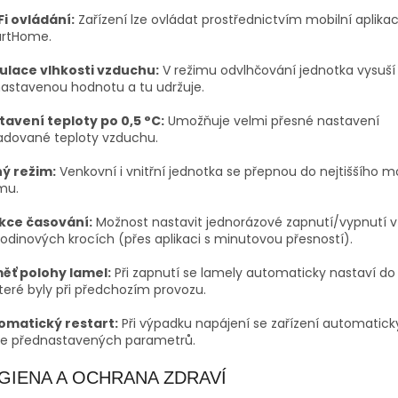
Fi ovládání:
Zařízení lze ovládat prostřednictvím mobilní aplika
rtHome.
ulace vlhkosti vzduchu:
V režimu odvlhčování jednotka vysuší
astavenou hodnotu a tu udržuje.
tavení teploty po 0,5 °C:
Umožňuje velmi přesné nastavení
adované teploty vzduchu.
hý režim:
Venkovní i vnitřní jednotka se přepnou do nejtiššího 
mu.
kce časování:
Možnost nastavit jednorázové zapnutí/vypnutí v
odinových krocích (přes aplikaci s minutovou přesností).
ěť polohy lamel:
Při zapnutí se lamely automaticky nastaví do
teré byly při předchozím provozu.
omatický restart:
Při výpadku napájení se zařízení automatic
le přednastavených parametrů.
GIENA A OCHRANA ZDRAVÍ