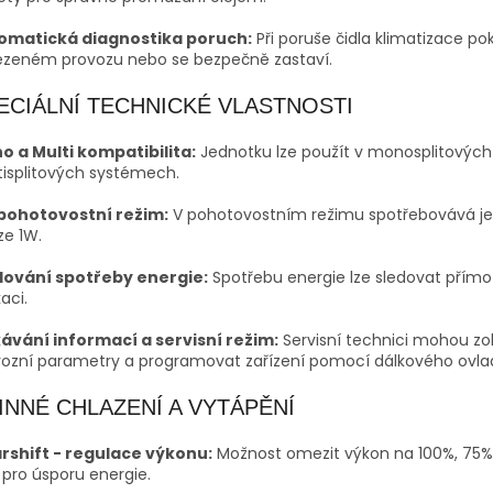
omatická diagnostika poruch:
Při poruše čidla klimatizace po
zeném provozu nebo se bezpečně zastaví.
ECIÁLNÍ TECHNICKÉ VLASTNOSTI
o a Multi kompatibilita:
Jednotku lze použít v monosplitových 
isplitových systémech.
 pohotovostní režim:
V pohotovostním režimu spotřebovává j
ze
1
W
.
dování spotřeby energie:
Spotřebu energie lze sledovat přímo
kaci.
kávání informací a servisní režim:
Servisní technici mohou zo
vozní parametry a programovat zařízení pomocí dálkového ovla
INNÉ CHLAZENÍ A VYTÁPĚNÍ
rshift - regulace výkonu:
Možnost omezit výkon na
100%
,
75%
pro úsporu energie.