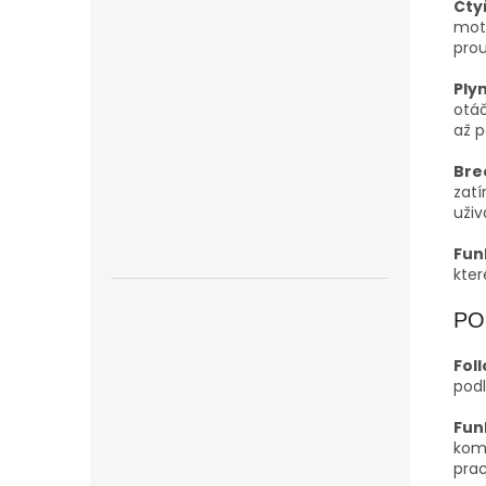
Čty
moto
prou
Ply
otáč
až p
Bre
zat
uživ
Fun
kter
PO
Fol
podl
Fun
komf
prac