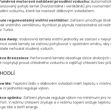
řsměrné motorové natáčení proudění vzduchu:
Automatic
rizovaný pohyb lamel (horizontálně i vertikálně) pro rovnoměr
dění vzduchu, které lze nastavit dálkovým ovladačem.
nule regulovatelný vnitřní ventilátor:
Zařízení umožňuje širok
ek vnitřního ventilátoru. Rychlost je plynule nastavitelná od reži
o Turbo.
eze Away:
Vodorovná lamela vnitřní jednotky se zastaví v nejvyš
ímco svislé lamely se začnou pohybovat v opačném směru, aby
atele nefoukal studený vzduch.
kce Breezeless:
Perforovaná lamela obsahuje tisíce drobných 
é rozptylují proud chladného vzduchu a zajišťují chlazení bez pr
HODLÍ
low Me:
Teplotní čidlo v dálkovém ovladači měří teplotu v místno
e ní jednotka reguluje výkon.
kce spánku:
Zařízení plynule reguluje výkon na minimum pro n
ort. V režimu chlazení zvyšuje a v režimu topení snižuje teplot
uje tiše a šetří energii.