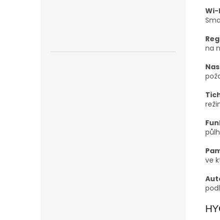
Wi-
Sma
Reg
na n
Nas
pož
Tic
reži
Fun
půlh
Pam
ve k
Aut
pod
HY