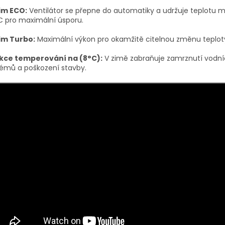
im ECO:
Ventilátor se přepne do automatiky a udržuje teplotu 
C
pro maximální úsporu.
im Turbo:
Maximální výkon pro okamžitě citelnou změnu teplot
kce temperování na (8°C):
V zimě zabraňuje zamrznutí vodn
émů a poškození stavby.