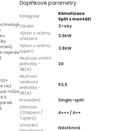
Doplňkové parametry
Klimatizace
Kategorie
:
Split s montáží
echnologii
Záruka
:
3 roky
o
Výkon v režimu
3,5kW
aru
chlazení
:
íky
Výkon v režimu
směrů,
3,8kW
topení
:
ie nejenže
t.
Hlučnost vnitřní
jednotky -
20
dB(A)
:
Hlučnost
eSS+
venkovní
53,5
ce než
jednotky -
 zvuk může
dB(A)
:
vá k
Provedení
:
Single-split
spánek
Účinnost
á.
(Chlazení /
A+++ / A++
Topení)
:
Umístění
Nástěnná
klimatizace
: