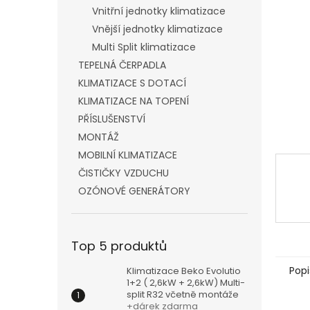
n
Vnitřní jednotky klimatizace
e
Vnější jednotky klimatizace
l
Multi Split klimatizace
TEPELNÁ ČERPADLA
KLIMATIZACE S DOTACÍ
KLIMATIZACE NA TOPENÍ
PŘÍSLUŠENSTVÍ
MONTÁŽ
MOBILNÍ KLIMATIZACE
ČISTIČKY VZDUCHU
OZÓNOVÉ GENERÁTORY
Top 5 produktů
Popi
Klimatizace Beko Evolutio
1+2 ( 2,6kW + 2,6kW) Multi-
split R32 včetně montáže
+dárek zdarma