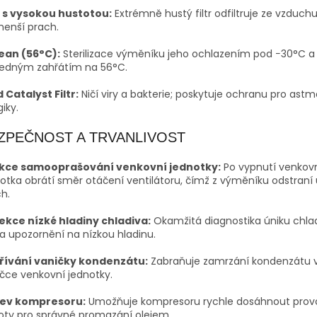
tr s vysokou hustotou:
Extrémně hustý filtr odfiltruje ze vzduchu
menší prach.
lean (56°C):
Sterilizace výměníku jeho ochlazením pod
−
30
°C
a
ledným zahřátím na
56
°C
.
 Catalyst Filtr:
Ničí viry a bakterie; poskytuje ochranu pro astm
giky.
ZPEČNOST A TRVANLIVOST
kce samooprašování venkovní jednotky:
Po vypnutí venkov
otka obrátí směr otáčení ventilátoru, čímž z výměníku odstraní
h.
ekce nízké hladiny chladiva:
Okamžitá diagnostika úniku chla
a upozornění na nízkou hladinu.
řívání vaničky kondenzátu:
Zabraňuje zamrzání kondenzátu 
čce venkovní jednotky.
ev kompresoru:
Umožňuje kompresoru rychle dosáhnout prov
oty pro správné promazání olejem.