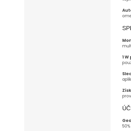
Aut
ome
SP
Mon
mult
1 W
pou
Sle
apli
Zís
pro
ÚČ
Gea
50%