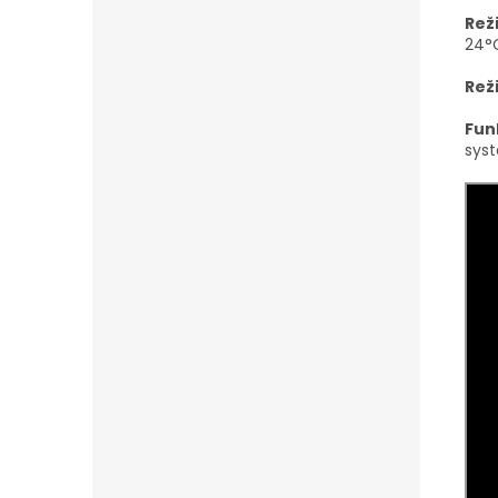
Rež
24
°
Rež
Fun
syst