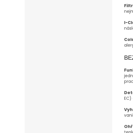
Fil
nej
I-C
nás
Cold
aler
BE
Fun
jedn
prac
Det
EC) 
Vyh
vani
Ohř
tepl