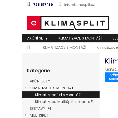
Přejít
725 517 189
info@klimasplit.cz
na
obsah
AKČNÍ SETY
KLIMATIZACE S MONTÁŽÍ
SE
Domů
KLIMATIZACE S MONTÁŽÍ
Klimatizace
P
Kli
o
Přeskočit
s
Kategorie
MSFAAU
kategorie
t
r
AKČNÍ SETY
a
KLIMATIZACE S MONTÁŽÍ
n
Klimatizace 1+1 s montáží
n
í
Klimatizace MultiSplit s montáží
p
SESTAVY 1+1
a
MULTISPLIT