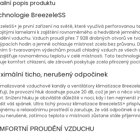
A
ailní popis produktu
chnologie BreezeleSS
zeleSS+ je první zařízení na světě, které využívá perforovanou t
vojitými lamelami k zajištění rovnoměrného a hedvábně jemnéh
dění vzduchu. Vzduch proudí přes 7 928 drobných otvorů ve tv
ýpacích hodin a jemně ochlazuje místnost zcela bez průvanu. D
ním S-tvarovaným výdechům proudí chladný vzduch ze všech 
zajišťuje rovnoměrnou teplotu v celé místnosti. Tato technolog
uje komfort chlazení, ale zároveň poskytuje zcela přirozený poci
ximální ticho, nerušený odpočinek
malizované vzduchové kanály a ventilátory klimatizace Breezel
šťují, že provozní hluk dosahuje pouze 20 dB, což je jen o něco ví
t. Snížení hluku je obzvláště důležité v noci, kdy i ten nejmenší
šit váš spánek. Ultra tichý provoz klimatizace BreezeleSS+ přispí
jnému a relaxačnímu prostředí a zaručuje, že váš odpočinek a 
u nerušené, zatímco teplota v místnosti zůstane stále příjemn
MFORTNÍ PROUDĚNÍ VZDUCHU