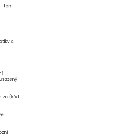
 i ten
atiky a
ní
 usazený
diva (kód
ve
ozní