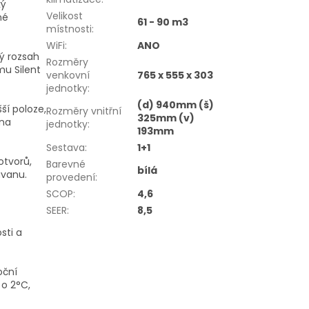
ký
Velikost
né
61 - 90 m3
místnosti
:
WiFi
:
ANO
ý rozsah
Rozměry
mu Silent
venkovní
765 x 555 x 303
jednotky
:
(d) 940mm (š)
ší poloze,
Rozměry vnitřní
325mm (v)
 na
jednotky
:
193mm
Sestava
:
1+1
otvorů,
Barevné
bílá
ůvanu.
provedení
:
SCOP
:
4,6
SEER
:
8,5
sti a
oční
u o
2
°C
,