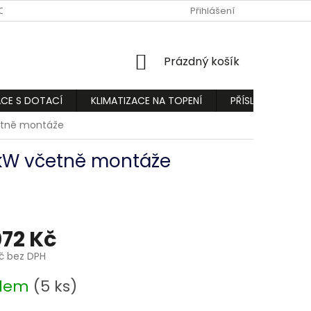
ODMÍNKY
PODMÍNKY OCHRANY OSOBNÍCH ÚDAJŮ
Přihlášení
REKLAMA
NÁKUPNÍ
Prázdný košík
KOŠÍK
ACE S DOTACÍ
KLIMATIZACE NA TOPENÍ
PŘÍSLUŠENSTVÍ
četně montáže
,5kW včetně montáže
072 Kč
Kč bez DPH
adem
(5 ks)