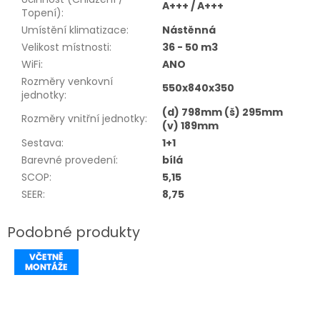
A+++ / A+++
Topení)
:
Umístění klimatizace
:
Nástěnná
Velikost místnosti
:
36 - 50 m3
WiFi
:
ANO
Rozměry venkovní
550x840x350
jednotky
:
(d) 798mm (š) 295mm
Rozměry vnitřní jednotky
:
(v) 189mm
Sestava
:
1+1
Barevné provedení
:
bílá
SCOP
:
5,15
SEER
:
8,75