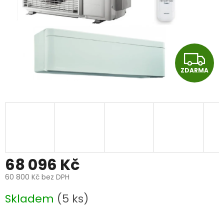
Z
ZDARMA
D
A
R
M
A
68 096 Kč
60 800 Kč bez DPH
Měrná
Skladem
(5 ks)
cena: