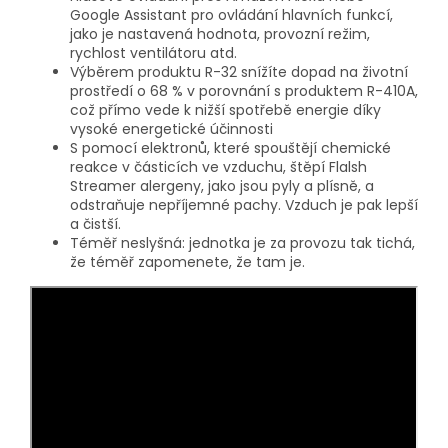
Google Assistant pro ovládání hlavních funkcí,
jako je nastavená hodnota, provozní režim,
rychlost ventilátoru atd.
Výběrem produktu R-32 snížíte dopad na životní
prostředí o 68 % v porovnání s produktem R-410A,
což přímo vede k nižší spotřebě energie díky
vysoké energetické účinnosti
S pomocí elektronů, které spouštějí chemické
reakce v částicích ve vzduchu, štěpí Flalsh
Streamer alergeny, jako jsou pyly a plísně, a
odstraňuje nepříjemné pachy. Vzduch je pak lepší
a čistší.
Téměř neslyšná: jednotka je za provozu tak tichá,
že téměř zapomenete, že tam je.