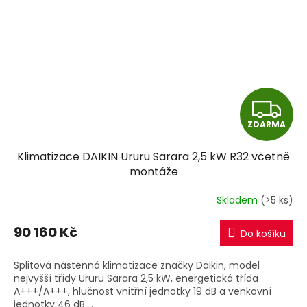
Z
ZDARMA
D
Klimatizace DAIKIN Ururu Sarara 2,5 kW R32 včetně
A
montáže
R
Skladem
(>5 ks)
M
90 160 Kč
Do košíku
A
Splitová nástěnná klimatizace značky Daikin, model
nejvyšší třídy Ururu Sarara 2,5 kW, energetická třída
A+++/A+++, hlučnost vnitřní jednotky 19 dB a venkovní
jednotky 46 dB....