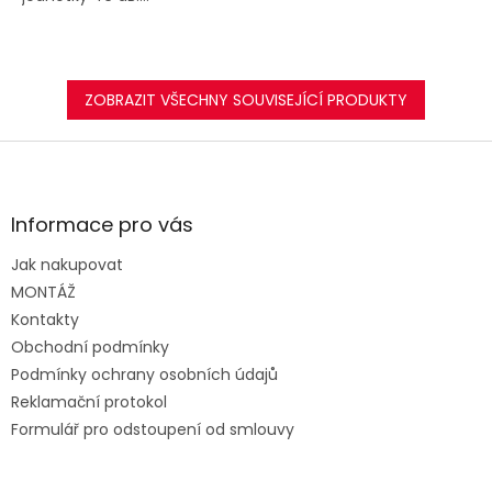
ZOBRAZIT VŠECHNY SOUVISEJÍCÍ PRODUKTY
Z
á
p
a
Informace pro vás
t
Jak nakupovat
í
MONTÁŽ
Kontakty
Obchodní podmínky
Podmínky ochrany osobních údajů
Reklamační protokol
Formulář pro odstoupení od smlouvy