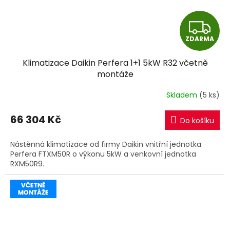
Z
ZDARMA
D
Klimatizace Daikin Perfera 1+1 5kW R32 včetně
A
montáže
R
Skladem
(5 ks)
M
66 304 Kč
Do košíku
A
Nástěnná klimatizace od firmy Daikin vnitřní jednotka
Perfera FTXM50R o výkonu 5kW a venkovní jednotka
RXM50R9.