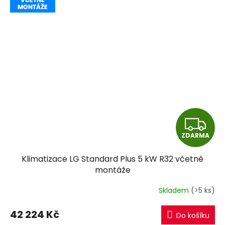
Z
ZDARMA
D
Klimatizace LG Standard Plus 5 kW R32 včetně
A
montáže
R
Skladem
(>5 ks)
M
42 224 Kč
Do košíku