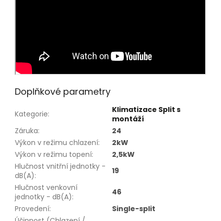
Doplňkové parametry
Klimatizace Split s
Kategorie
:
montáží
Záruka
:
24
Výkon v režimu chlazení
:
2kW
Výkon v režimu topení
:
2,5kW
Hlučnost vnitřní jednotky -
19
dB(A)
:
Hlučnost venkovní
46
jednotky - dB(A)
:
Provedení
:
Single-split
Účinnost (Chlazení /