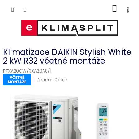
Přejít
NÁKUP
na
obsah
KOŠÍK
Klimatizace DAIKIN Stylish White
2 kW R32 včetně montáže
FTXA20CW/RXA20A8/1
Značka:
Daikin