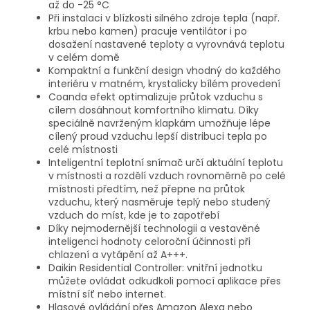
až do -25 °C
Při instalaci v blízkosti silného zdroje tepla (např.
krbu nebo kamen) pracuje ventilátor i po
dosažení nastavené teploty a vyrovnává teplotu
v celém domě
Kompaktní a funkční design vhodný do každého
interiéru v matném, krystalicky bílém provedení
Coanda efekt optimalizuje průtok vzduchu s
cílem dosáhnout komfortního klimatu. Díky
speciálně navrženým klapkám umožňuje lépe
cílený proud vzduchu lepší distribuci tepla po
celé místnosti
Inteligentní teplotní snímač určí aktuální teplotu
v místnosti a rozdělí vzduch rovnoměrně po celé
místnosti předtím, než přepne na průtok
vzduchu, který nasměruje teplý nebo studený
vzduch do míst, kde je to zapotřebí
Díky nejmodernější technologii a vestavěné
inteligenci hodnoty celoroční účinnosti při
chlazení a vytápění až A+++.
Daikin Residential Controller: vnitřní jednotku
můžete ovládat odkudkoli pomocí aplikace přes
místní síť nebo internet.
Hlasové ovládání přes Amazon Alexa nebo