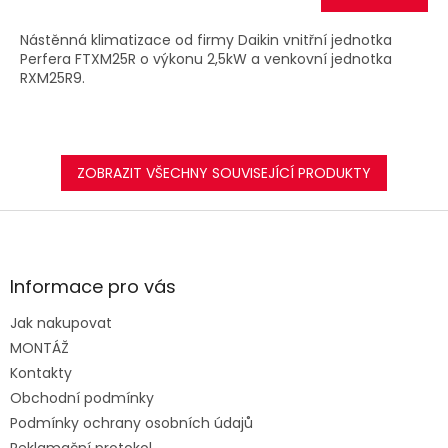
A
Nástěnná klimatizace od firmy Daikin vnitřní jednotka
Perfera FTXM25R o výkonu 2,5kW a venkovní jednotka
RXM25R9.
ZOBRAZIT VŠECHNY SOUVISEJÍCÍ PRODUKTY
Z
á
p
a
Informace pro vás
t
Jak nakupovat
í
MONTÁŽ
Kontakty
Obchodní podmínky
Podmínky ochrany osobních údajů