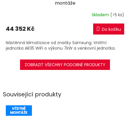
A
montáže
R
Skladem
(>5 ks)
M
44 352 Kč
Do košíku
A
Nástěnná klimatizace od značky Samsung. Vnitřní
jednotka AR35 WiFi o výkonu 7kW a venkovní jednotka.
ZOBRAZIT VŠECHNY PODOBNÉ PRODUKTY
Související produkty