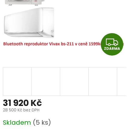
Z
ZDARMA
D
A
R
M
A
31 920 Kč
28 500 Kč
bez DPH
Měrná
Skladem
(5 ks)
cena: