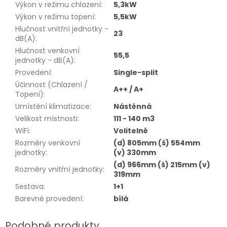
Výkon v režimu chlazení
:
5,3kW
Výkon v režimu topení
:
5,5kW
Hlučnost vnitřní jednotky -
23
dB(A)
:
Hlučnost venkovní
55,5
jednotky - dB(A)
:
Provedení
:
Single-split
Účinnost (Chlazení /
A++ / A+
Topení)
:
Umístění klimatizace
:
Nástěnná
Velikost místnosti
:
111 - 140 m3
WiFi
:
Volitelně
Rozměry venkovní
(d) 805mm (š) 554mm
jednotky
:
(v) 330mm
(d) 966mm (š) 215mm (v)
Rozměry vnitřní jednotky
:
319mm
Sestava
:
1+1
Barevné provedení
:
bílá