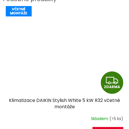
Z
ZDARMA
D
Klimatizace DAIKIN Stylish White 5 kW R32 včetně
A
montáže
R
Skladem
(>5 ks)
M