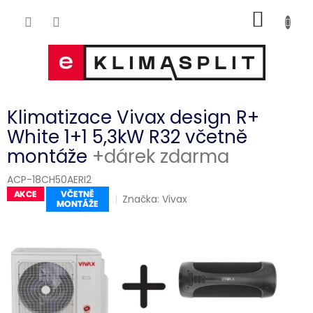
Přejít
NÁKUP
na
obsah
KOŠÍK
Klimatizace Vivax design R+
White 1+1 5,3kW R32 včetně
montáže
+dárek zdarma
ACP-18CH50AERI2
Značka:
Vivax