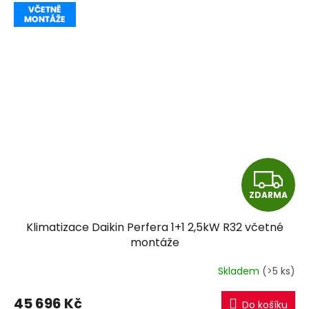
Z
ZDARMA
D
Klimatizace Daikin Perfera 1+1 2,5kW R32 včetné
A
montáže
R
Skladem
(>5 ks)
M
45 696 Kč
Do košíku