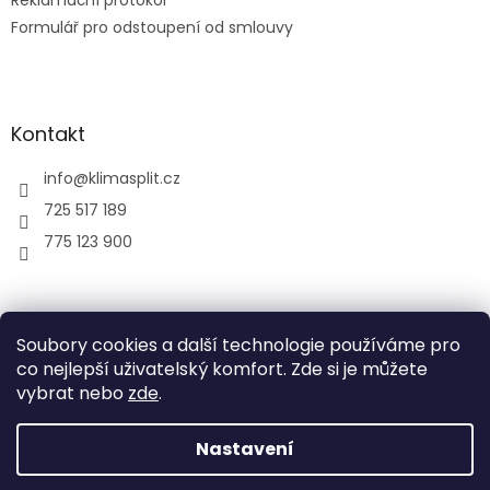
Reklamační protokol
Formulář pro odstoupení od smlouvy
Kontakt
info
@
klimasplit.cz
725 517 189
775 123 900
air-cool
Soubory cookies a další technologie používáme pro
co nejlepší uživatelský komfort. Zde si je můžete
vybrat nebo
zde
.
Vytvořil Shoptet
Nastavení