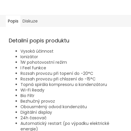
Popis
Diskuze
Detailní popis produktu
Vysoká účinnost
Ionizátor
1W pohotovostní režim
I Feel funkce
Rozsah provozu při topení do -20°C
Rozsah provozu při chlazení do -15°C
Topná spirála kompresoru a kondenzátoru
Wi-Fi Ready
Bio Filtr
Bezhučný provoz
Obousměrný odvod kondenzátu
Digitální display
24h časovač
Automatický restart (po výpadku elektrické
energie)