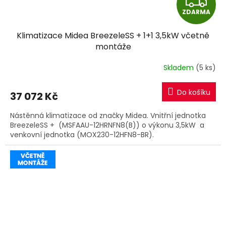
Z
ZDARMA
D
Klimatizace Midea BreezeleSS + 1+1 3,5kW včetně
A
montáže
R
Skladem
(5 ks)
M
Do košíku
37 072 Kč
A
Nástěnná klimatizace od značky Midea. Vnitřní jednotka
BreezeleSS + (MSFAAU-12HRNFN8(B)) o výkonu 3,5kW a
venkovní jednotka (MOX230-12HFN8-BR).