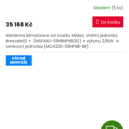
R
Skladem
(5 ks)
M
Do košíku
35 168 Kč
A
Nástěnná klimatizace od značky Midea. Vnitřní jednotka
BreezeleSS + (MSFAAU-09HRNFN8(B)) o výkonu 2,6kW a
venkovní jednotka (MOX230-09HFN8-BR).