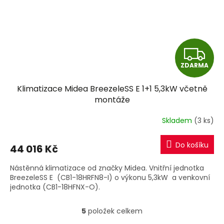
Z
ZDARMA
D
Klimatizace Midea BreezeleSS E 1+1 5,3kW včetně
A
montáže
R
Skladem
(3 ks)
M
Do košíku
44 016 Kč
A
Nástěnná klimatizace od značky Midea. Vnitřní jednotka
BreezeleSS E (CB1-18HRFN8-I) o výkonu 5,3kW a venkovní
jednotka (CB1-18HFNX-O).
5
položek celkem
O