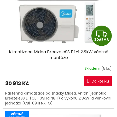
r
u
o
k
d
t
u
ů
k
t
Z
ů
ZDARMA
D
Klimatizace Midea BreezeleSS E 1+1 2,8kW včetně
A
montáže
R
Skladem
(5 ks)
M
Do košíku
30 912 Kč
A
Nástěnná klimatizace od značky Midea. Vnitřní jednotka
BreezeleSS E (CB1-09HRFN8-I) o výkonu 2,8kW a venkovní
jednotka (CB1-09HFNX-O).