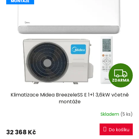
Z
ZDARMA
D
Klimatizace Midea BreezeleSS E 1+1 3,6kW včetně
A
montáže
R
Skladem
(5 ks)
M
Do košíku
32 368 Kč
A