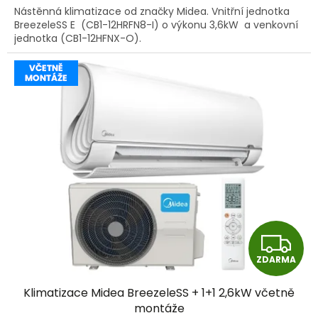
Nástěnná klimatizace od značky Midea. Vnitřní jednotka
BreezeleSS E (CB1-12HRFN8-I) o výkonu 3,6kW a venkovní
jednotka (CB1-12HFNX-O).
Z
ZDARMA
D
Klimatizace Midea BreezeleSS + 1+1 2,6kW včetně
A
montáže