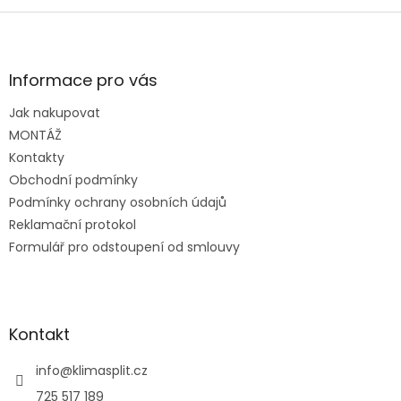
v
l
Z
á
á
d
p
a
a
Informace pro vás
c
t
í
Jak nakupovat
í
p
MONTÁŽ
r
v
Kontakty
k
Obchodní podmínky
y
Podmínky ochrany osobních údajů
v
ý
Reklamační protokol
p
Formulář pro odstoupení od smlouvy
i
s
u
Kontakt
info
@
klimasplit.cz
725 517 189