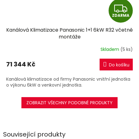
Z
ZDARMA
D
Kanálová Klimatizace Panasonic 1+1 6kW R32 včetně
A
montáže
R
Skladem
(5 ks)
M
71 344 Kč
Do košíku
A
Kanálová klimatizace od firmy Panasonic vnitřní jednotka
o výkonu 6kW a venkovní jednotka.
ZOBRAZIT VŠECHNY PODOBNÉ PRODUKTY
Související produkty