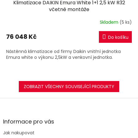
Klimatizace DAIKIN Emura White 1+1 2,5 kW R32
A
včetně montáže
R
Skladem
(5 ks)
M
76 048 Kč
Do košíku
A
Nástěnná klimatizace od firmy Daikin vnitřní jednotka
Emura white o výkonu 2,5kW a venkovní jednotka.
ZOBRAZIT VŠECHNY SOUVISEJÍCÍ PRODUKTY
Z
á
p
a
Informace pro vás
t
Jak nakupovat
í