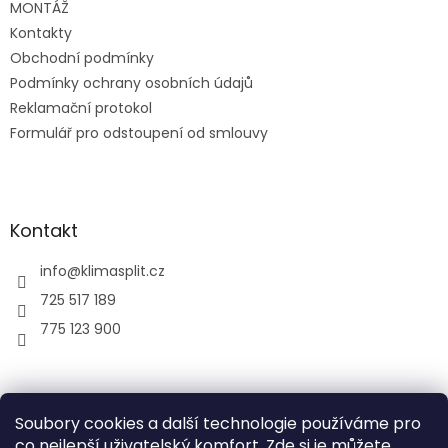
MONTÁŽ
Kontakty
Obchodní podmínky
Podmínky ochrany osobních údajů
Reklamační protokol
Formulář pro odstoupení od smlouvy
Kontakt
info
@
klimasplit.cz
725 517 189
775 123 900
air-cool
Soubory cookies a další technologie používáme pro
co nejlepší uživatelský komfort. Zde si je můžete