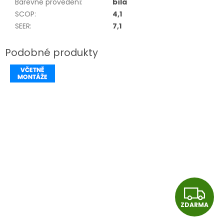
Barevné provedení
:
bílá
SCOP
:
4,1
SEER
:
7,1
Z
ZDARMA
D