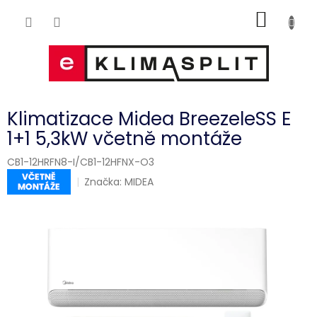
Přejít
NÁKUP
na
obsah
KOŠÍK
Klimatizace Midea BreezeleSS E
1+1 5,3kW včetně montáže
CB1-12HRFN8-I/CB1-12HFNX-O3
Značka:
MIDEA