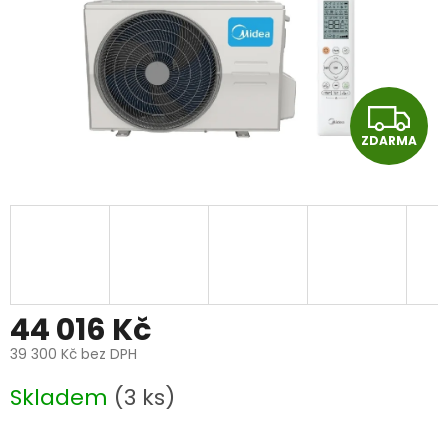
Z
ZDARMA
D
A
R
M
A
44 016 Kč
39 300 Kč bez DPH
Měrná
Skladem
(3 ks)
cena: