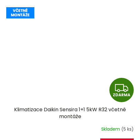
Z
ZDARMA
D
Klimatizace Daikin Sensira 1+1 5kW R32 včetně
A
montáže
R
Skladem
(5 ks)