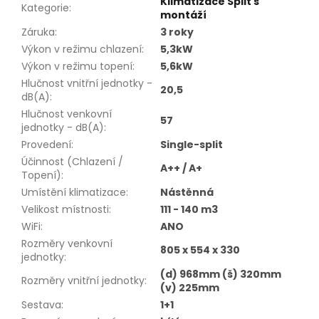
Klimatizace Split s
Kategorie
:
montáží
Záruka
:
3 roky
Výkon v režimu chlazení
:
5,3kW
Výkon v režimu topení
:
5,6kW
Hlučnost vnitřní jednotky -
20,5
dB(A)
:
Hlučnost venkovní
57
jednotky - dB(A)
:
Provedení
:
Single-split
Účinnost (Chlazení /
A++ / A+
Topení)
:
Umístění klimatizace
:
Nástěnná
Velikost místnosti
:
111 - 140 m3
WiFi
:
ANO
Rozměry venkovní
805 x 554 x 330
jednotky
:
(d) 968mm (š) 320mm
Rozměry vnitřní jednotky
:
(v) 225mm
Sestava
:
1+1