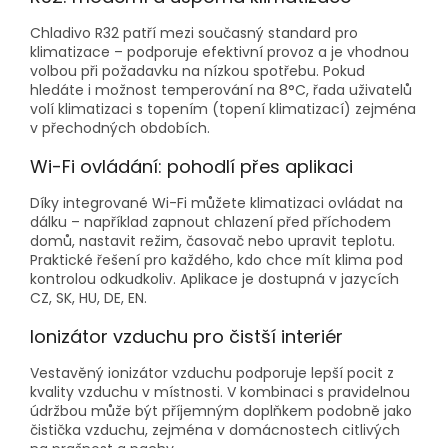
Chladivo R32 patří mezi současný standard pro
klimatizace – podporuje efektivní provoz a je vhodnou
volbou při požadavku na nízkou spotřebu. Pokud
hledáte i možnost temperování na 8°C, řada uživatelů
volí klimatizaci s topením (topení klimatizací) zejména
v přechodných obdobích.
Wi-Fi ovládání: pohodlí přes aplikaci
Díky integrované Wi-Fi můžete klimatizaci ovládat na
dálku – například zapnout chlazení před příchodem
domů, nastavit režim, časovač nebo upravit teplotu.
Praktické řešení pro každého, kdo chce mít klima pod
kontrolou odkudkoliv. Aplikace je dostupná v jazycích
CZ, SK, HU, DE, EN.
Ionizátor vzduchu pro čistší interiér
Vestavěný ionizátor vzduchu podporuje lepší pocit z
kvality vzduchu v místnosti. V kombinaci s pravidelnou
údržbou může být příjemným doplňkem podobně jako
čistička vzduchu, zejména v domácnostech citlivých