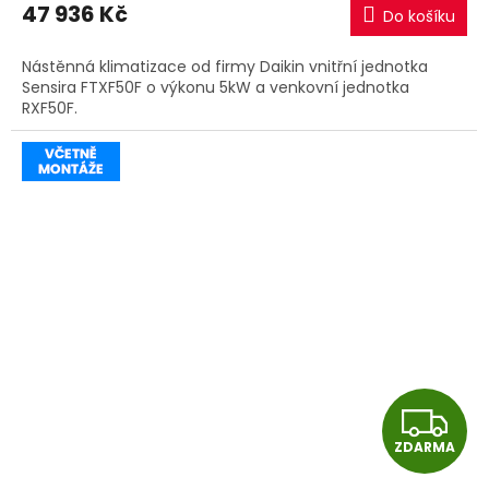
M
47 936 Kč
Do košíku
A
Nástěnná klimatizace od firmy Daikin vnitřní jednotka
Sensira FTXF50F o výkonu 5kW a venkovní jednotka
RXF50F.
Z
ZDARMA
D