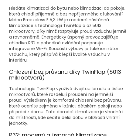
Hledáte klimatizaci do bytu nebo klimatizaci do pokoje,
která chladí příjemně a bez nepříjemného ofukování?
Midea Breezeless E 5,3 kW je moderní nástěnná
klimatizace s technologií TwinFlap a až 5013
mikrootvory, díky nimž rozptyluje proud vzduchu jemně
a rovnoměrně. Energeticky úsporný provoz zajišťuje
chladivo R32 a pohodlné ovládání podporuje
integrované Wi-Fi. Součástí výbavy je také ionizátor
vzduchu, který přispívá k lepší kvalitě vzduchu v
interiéru.
Chlazení bez průvanu díky TwinFlap (5013
mikrootvorů)
Technologie TwinFlap využívá dvojitou lamelu a tisíce
mikrootvorů, které rozdělují proudění na jemnější
proud. Výsledkem je komfortní chlazení bez průvanu,
které oceníte zejména v ložnici, dětském pokoji nebo
při práci z domu. Tato domácí klimatizace je vhodná i
do místností, kde sedíte delší dobu v blízkosti vnitřní
jednotky.
R32: moderní a úsporná klimatizace