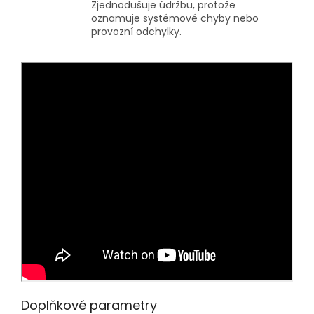
Zjednodušuje údržbu, protože
oznamuje systémové chyby nebo
provozní odchylky.
Doplňkové parametry