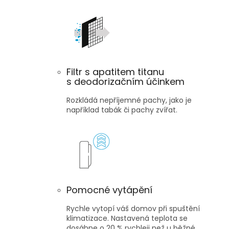
Filtr s apatitem titanu
s deodorizačním účinkem
Rozkládá nepříjemné pachy, jako je
například tabák či pachy zvířat.
Pomocné vytápění
Rychle vytopí váš domov při spuštění
klimatizace. Nastavená teplota se
dosáhne o 20 % rychleji než u běžné