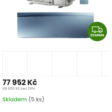
Z
ZDARMA
D
A
R
M
A
77 952 Kč
69 600 Kč bez DPH
Měrná
Skladem
(5 ks)
cena: