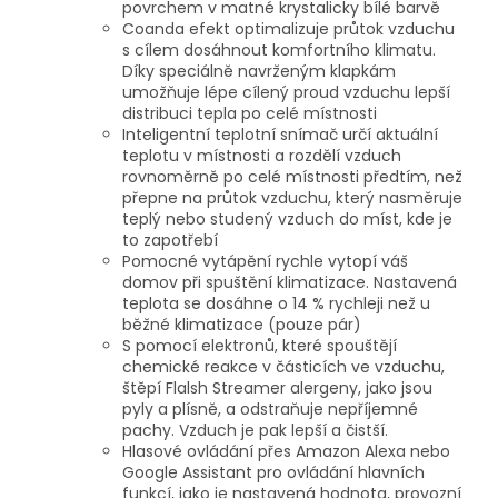
povrchem v matné krystalicky bílé barvě
Coanda efekt optimalizuje průtok vzduchu
s cílem dosáhnout komfortního klimatu.
Díky speciálně navrženým klapkám
umožňuje lépe cílený proud vzduchu lepší
distribuci tepla po celé místnosti
Inteligentní teplotní snímač určí aktuální
teplotu v místnosti a rozdělí vzduch
rovnoměrně po celé místnosti předtím, než
přepne na průtok vzduchu, který nasměruje
teplý nebo studený vzduch do míst, kde je
to zapotřebí
Pomocné vytápění rychle vytopí váš
domov při spuštění klimatizace. Nastavená
teplota se dosáhne o 14 % rychleji než u
běžné klimatizace (pouze pár)
S pomocí elektronů, které spouštějí
chemické reakce v částicích ve vzduchu,
štěpí Flalsh Streamer alergeny, jako jsou
pyly a plísně, a odstraňuje nepříjemné
pachy. Vzduch je pak lepší a čistší.
Hlasové ovládání přes Amazon Alexa nebo
Google Assistant pro ovládání hlavních
funkcí, jako je nastavená hodnota, provozní