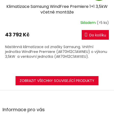
Klimatizace Samsung WindFree Premiere 1+1 3,5kW
A
včetně montáže
R
Skladem
(>5 ks)
M
43 792 Kč
Do košíku
A
Nástěnná klimatizace od značky Samsung. Vnitřní
jednotka WindFree Premiere (AR70H12C1AWNEU) o výkonu
3,5kW a venkovní jednotka (AR70H12C1AWXEU).
ZOBRAZIT VŠECHNY SOUVISEJÍCÍ PRODUKTY
Z
á
p
a
Informace pro vás