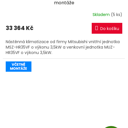
A
montáže
R
Skladem
(5 ks)
M
33 364 Kč
Do košíku
A
Nástěnná klimatizace od firmy Mitsubishi vnitřní jednotka
MSZ-HR35VF o výkonu 3,5kW a venkovní jednotka MUZ-
HR35VF o výkonu 3,5kW.