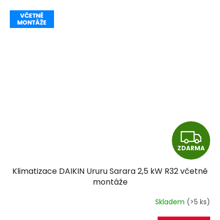
Z
ZDARMA
D
Klimatizace DAIKIN Ururu Sarara 2,5 kW R32 včetně
A
montáže
R
Skladem
(>5 ks)
M