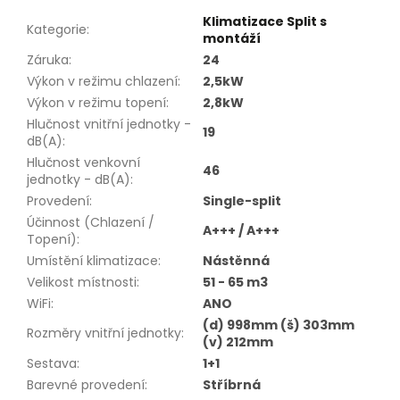
Klimatizace Split s
Kategorie
:
montáží
Záruka
:
24
Výkon v režimu chlazení
:
2,5kW
Výkon v režimu topení
:
2,8kW
Hlučnost vnitřní jednotky -
19
dB(A)
:
Hlučnost venkovní
46
jednotky - dB(A)
:
Provedení
:
Single-split
Účinnost (Chlazení /
A+++ / A+++
Topení)
:
Umístění klimatizace
:
Nástěnná
Velikost místnosti
:
51 - 65 m3
WiFi
:
ANO
(d) 998mm (š) 303mm
Rozměry vnitřní jednotky
:
(v) 212mm
Sestava
:
1+1
Barevné provedení
:
Stříbrná