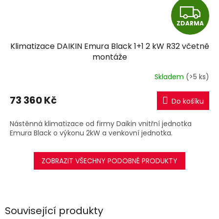
Z
ZDARMA
D
Klimatizace DAIKIN Emura Black 1+1 2 kW R32 včetně
A
montáže
R
Skladem
(>5 ks)
M
73 360 Kč
Do košíku
A
Nástěnná klimatizace od firmy Daikin vnitřní jednotka
Emura Black o výkonu 2kW a venkovní jednotka.
ZOBRAZIT VŠECHNY PODOBNÉ PRODUKTY
Související produkty