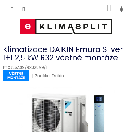
Přejít
NÁKUP
na
obsah
KOŠÍK
Klimatizace DAIKIN Emura Silver
1+1 2,5 kW R32 včetně montáže
FTXJ25AS9/RXJ25A9/1
Značka:
Daikin