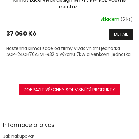
A
montáže
R
Skladem
(5 ks)
M
37 060 Kč
DETAIL
A
Nástěnná klimatizace od firmy Vivax vnitřní jednotka
ACP-24CH70AEMI-R32 o výkonu 7kW a venkovní jednotka.
ZOBRAZIT VŠECHNY SOUVISEJÍCÍ PRODUKTY
Z
á
p
a
Informace pro vás
t
Jak nakupovat
í