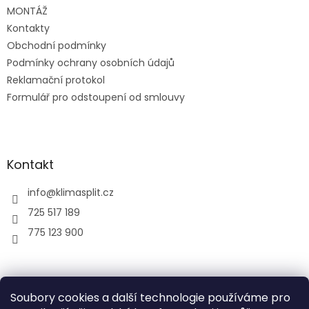
MONTÁŽ
Kontakty
Obchodní podmínky
Podmínky ochrany osobních údajů
Reklamační protokol
Formulář pro odstoupení od smlouvy
Kontakt
info
@
klimasplit.cz
725 517 189
775 123 900
air-cool
Soubory cookies a další technologie používáme pro