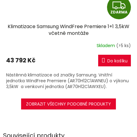
Z
ZDARMA
D
Klimatizace Samsung WindFree Premiere 1+1 3,5kW
A
včetně montáže
R
Skladem
(>5 ks)
M
43 792 Kč
Do košíku
A
Nástěnná klimatizace od značky Samsung. Vnitřní
jednotka WindFree Premiere (AR70H12C1AWNEU) o výkonu
3,5kW a venkovní jednotka (AR70H12C1AWXEU).
ZOBRAZIT VŠECHNY PODOBNÉ PRODUKTY
Související produkty