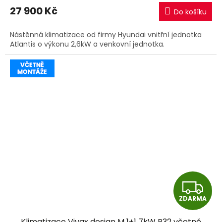
M
27 900 Kč
Do košíku
A
Nástěnná klimatizace od firmy Hyundai vnitřní jednotka
Atlantis o výkonu 2,6kW a venkovní jednotka.
Z
ZDARMA
D
Klimatizace Vivax design M 1+1 7kW R32 včetně