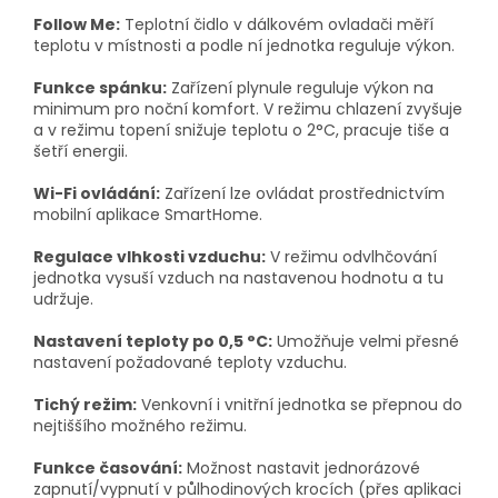
Follow Me:
Teplotní čidlo v dálkovém ovladači měří
teplotu v místnosti a podle ní jednotka reguluje výkon.
Funkce spánku:
Zařízení plynule reguluje výkon na
minimum pro noční komfort. V režimu chlazení zvyšuje
a v režimu topení snižuje teplotu o
2
°C
, pracuje tiše a
šetří energii.
Wi-Fi ovládání:
Zařízení lze ovládat prostřednictvím
mobilní aplikace SmartHome.
Regulace vlhkosti vzduchu:
V režimu odvlhčování
jednotka vysuší vzduch na nastavenou hodnotu a tu
udržuje.
Nastavení teploty po 0,5 °C:
Umožňuje velmi přesné
nastavení požadované teploty vzduchu.
Tichý režim:
Venkovní i vnitřní jednotka se přepnou do
nejtiššího možného režimu.
Funkce časování:
Možnost nastavit jednorázové
zapnutí/vypnutí v půlhodinových krocích (přes aplikaci