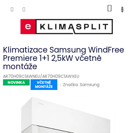
Přejít
NÁKUP
na
obsah
KOŠÍK
Klimatizace Samsung WindFree
Premiere 1+1 2,5kW včetně
montáže
AR70H09C1AWNEU/AR70H09C1AWXEU
Značka:
Samsung