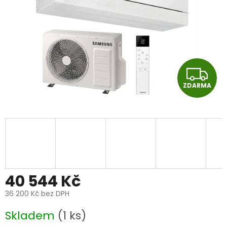
Z
ZDARMA
D
A
R
M
A
40 544 Kč
36 200 Kč bez DPH
Měrná
Skladem
(1 ks)
cena: