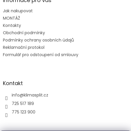
a
Informace pro vás
t
Jak nakupovat
í
MONTÁŽ
Kontakty
Obchodní podmínky
Podmínky ochrany osobních údajů
Reklamační protokol
Formulář pro odstoupení od smlouvy
Kontakt
info
@
klimasplit.cz
725 517 189
775 123 900