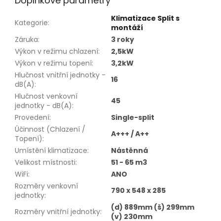
Doplňkové parametry
Klimatizace Split s
Kategorie
:
montáží
Záruka
:
3 roky
Výkon v režimu chlazení
:
2,5kW
Výkon v režimu topení
:
3,2kW
Hlučnost vnitřní jednotky -
16
dB(A)
:
Hlučnost venkovní
45
jednotky - dB(A)
:
Provedení
:
Single-split
Účinnost (Chlazení /
A+++ / A++
Topení)
:
Umístění klimatizace
:
Nástěnná
Velikost místnosti
:
51 - 65 m3
WiFi
:
ANO
Rozměry venkovní
790 x 548 x 285
jednotky
:
(d) 889mm (š) 299mm
Rozměry vnitřní jednotky
:
(v) 230mm