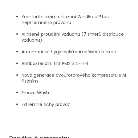
Komfortní režim chlazení WindFree™ bez
nepříjemného průvanu
AI řízené proudění vzduchu (7 směrů distribuce
vzduchu)
Automatická hygienická samočisticí funkce
Antibakteriální filtr PM2.5 4-in-1
Nová generace dvourotorového kompresoru s AI
řízením
Freeze Wash
Extrémně tichý provoz