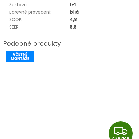
Sestava
:
1+1
Barevné provedení
:
bílá
SCOP
:
4,8
SEER
:
8,8
Z
ZDARMA