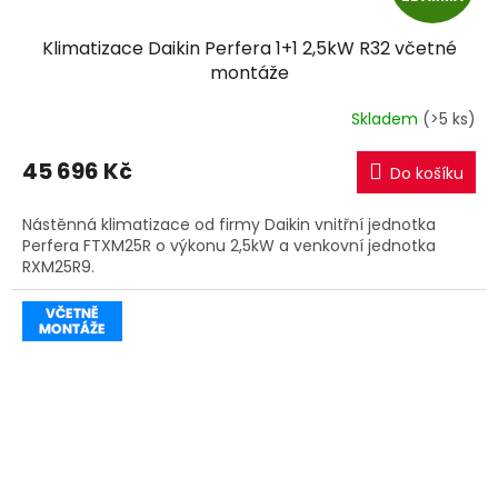
D
Klimatizace Daikin Perfera 1+1 2,5kW R32 včetné
A
montáže
R
Skladem
(>5 ks)
M
45 696 Kč
Do košíku
A
Nástěnná klimatizace od firmy Daikin vnitřní jednotka
Perfera FTXM25R o výkonu 2,5kW a venkovní jednotka
RXM25R9.