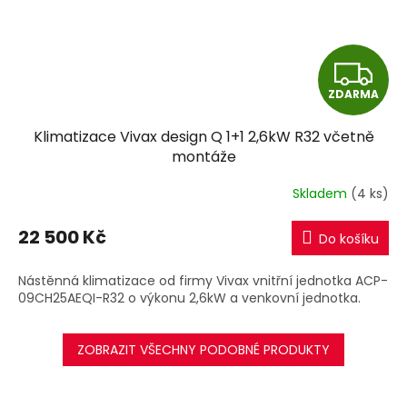
Z
ZDARMA
D
Klimatizace Vivax design Q 1+1 2,6kW R32 včetně
A
montáže
R
Skladem
(4 ks)
M
22 500 Kč
Do košíku
A
Nástěnná klimatizace od firmy Vivax vnitřní jednotka ACP-
09CH25AEQI-R32 o výkonu 2,6kW a venkovní jednotka.
ZOBRAZIT VŠECHNY PODOBNÉ PRODUKTY