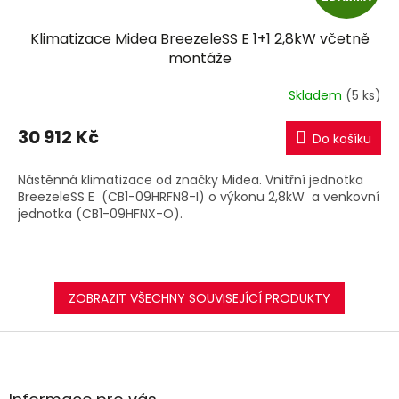
D
Klimatizace Midea BreezeleSS E 1+1 2,8kW včetně
A
montáže
R
Skladem
(5 ks)
M
30 912 Kč
Do košíku
A
Nástěnná klimatizace od značky Midea. Vnitřní jednotka
BreezeleSS E (CB1-09HRFN8-I) o výkonu 2,8kW a venkovní
jednotka (CB1-09HFNX-O).
ZOBRAZIT VŠECHNY SOUVISEJÍCÍ PRODUKTY
Z
á
p