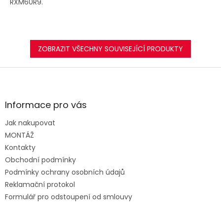
RXM60R9.
ZOBRAZIT VŠECHNY SOUVISEJÍCÍ PRODUKTY
Z
á
p
a
Informace pro vás
t
Jak nakupovat
í
MONTÁŽ
Kontakty
Obchodní podmínky
Podmínky ochrany osobních údajů
Reklamační protokol
Formulář pro odstoupení od smlouvy