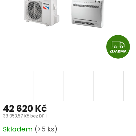
Z
ZDARMA
D
A
R
M
A
42 620 Kč
38 053,57 Kč bez DPH
Měrná
Skladem
(>5 ks)
cena: