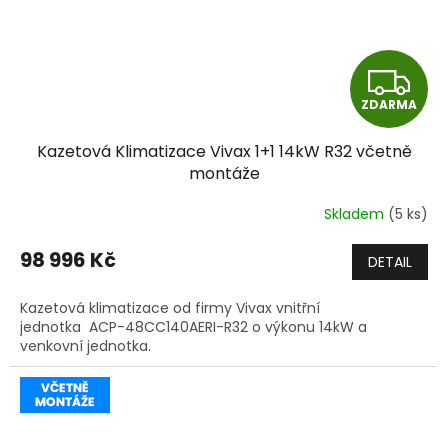
Z
ZDARMA
D
Kazetová Klimatizace Vivax 1+1 14kW R32 včetně
A
montáže
R
Skladem
(5 ks)
M
98 996 Kč
DETAIL
A
Kazetová klimatizace od firmy Vivax vnitřní
jednotka ACP-48CC140AERI-R32 o výkonu 14kW a
venkovní jednotka.