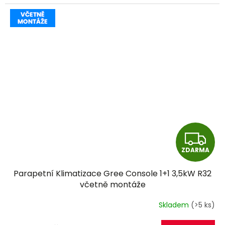
Z
ZDARMA
D
Parapetní Klimatizace Gree Console 1+1 3,5kW R32
A
včetně montáže
R
Skladem
(>5 ks)
M