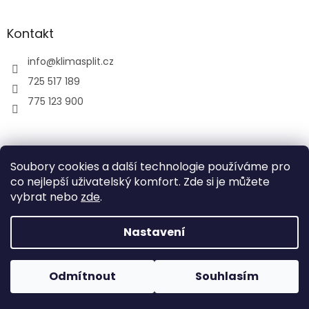
Kontakt
info
@
klimasplit.cz
725 517 189
775 123 900
air-cool
Soubory cookies a další technologie používáme pro
co nejlepší uživatelský komfort. Zde si je můžete
vybrat nebo
zde
.
Vytvořil Shoptet
Nastavení
Copyright 2026
Klimatizace do bytu a firem
. Všechna
Odmítnout
Souhlasím
práva vyhrazena.