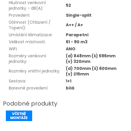
Hlučnost venkovní
52
jednotky - dB(A)
:
Provedení
:
Single-split
Účinnost (Chlazení /
A++ / A+
Topení)
:
Umístění klimatizace
:
Parapetní
Velikost místnosti
:
61 - 90 m3
WiFi
:
ANO
Rozměry venkovní
(d) 848mm (š) 596mm
jednotky
:
(v) 320mm
(d) 700mm (š) 600mm
Rozměry vnitřní jednotky
:
(v) 215mm
Sestava
:
1+1
Barevné provedení
:
bílá