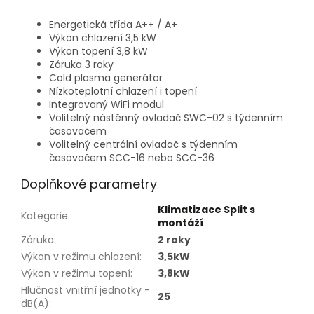
Energetická třída A++ / A+
Výkon chlazení 3,5 kW
Výkon topení 3,8 kW
Záruka 3 roky
Cold plasma generátor
Nízkoteplotní chlazení i topení
Integrovaný WiFi modul
Volitelný nástěnný ovladač SWC-02 s týdenním
časovačem
Volitelný centrální ovladač s týdenním
časovačem SCC-16 nebo SCC-36
Doplňkové parametry
Klimatizace Split s
Kategorie
:
montáží
Záruka
:
2 roky
Výkon v režimu chlazení
:
3,5kW
Výkon v režimu topení
:
3,8kW
Hlučnost vnitřní jednotky -
25
dB(A)
: