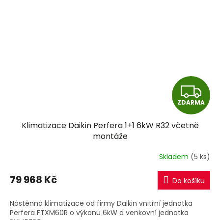
Z
ZDARMA
D
Klimatizace Daikin Perfera 1+1 6kW R32 včetně
A
montáže
R
Skladem
(5 ks)
M
79 968 Kč
Do košíku
A
Nástěnná klimatizace od firmy Daikin vnitřní jednotka
Perfera FTXM60R o výkonu 6kW a venkovní jednotka