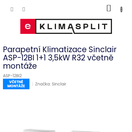
Přejít
NÁKUP
na
obsah
KOŠÍK
Parapetní Klimatizace Sinclair
ASP-12BI 1+1 3,5kW R32 včetně
montáže
ASP-12BI2
Značka:
Sinclair