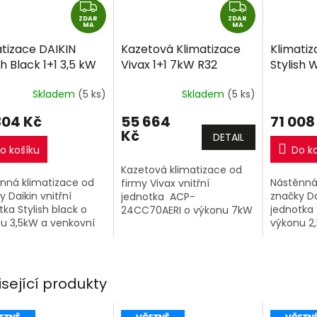
Z
Z
ZDAR
D
ZDAR
D
MA
MA
A
A
atizace DAIKIN
Kazetová Klimatizace
Klimatiz
R
R
sh Black 1+1 3,5 kW
Vivax 1+1 7kW R32
Stylish 
M
M
včetně montáže
včetně montáže
včetně 
A
A
Skladem
(5 ks)
Skladem
(5 ks)
304 Kč
55 664
71 008
Kč
DETAIL
o košíku
Do k
Kazetová klimatizace od
nná klimatizace od
Nástěnná
firmy Vivax vnitřní
y Daikin vnitřní
značky Da
jednotka ACP-
tka Stylish black o
jednotka 
24CC70AERI o výkonu 7kW
u 3,5kW a venkovní
výkonu 2
a venkovní jednotka.
tka.
jednotka
isející produkty