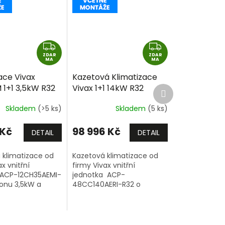
Z
Z
ZDAR
D
ZDAR
D
MA
MA
A
A
ace Vivax
Kazetová Klimatizace
R
R
 1+1 3,5kW R32
Vivax 1+1 14kW R32
Další
M
M
produkt
montáže
včetně montáže
A
A
Skladem
(>5 ks)
Skladem
(5 ks)
 Kč
98 996 Kč
DETAIL
DETAIL
 klimatizace od
Kazetová klimatizace od
x vnitřní
firmy Vivax vnitřní
 ACP-12CH35AEMI-
jednotka ACP-
konu 3,5kW a
48CC140AERI-R32 o
 jednotka.
výkonu 14kW a venkovní
jednotka.