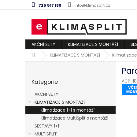
Přejít
725 517 189
info@klimasplit.cz
na
obsah
AKČNÍ SETY
KLIMATIZACE S MONTÁŽÍ
SE
Domů
KLIMATIZACE S MONTÁŽÍ
Klimatizace
P
Par
o
Přeskočit
s
Kategorie
ACP-18
kategorie
t
r
AKČNÍ SETY
a
KLIMATIZACE S MONTÁŽÍ
n
Klimatizace 1+1 s montáží
n
í
Klimatizace MultiSplit s montáží
p
SESTAVY 1+1
a
MULTISPLIT