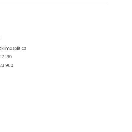
t
@
klimasplit.cz
17 189
123 900