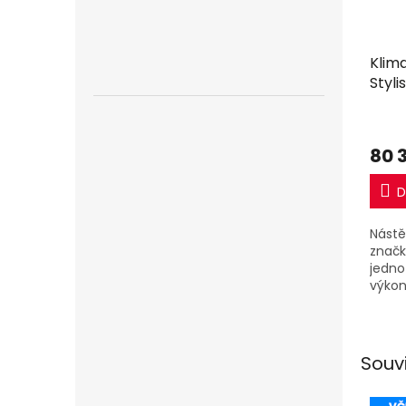
Klim
Styli
R32 
80 
D
Nástě
značk
jedno
výkon
jedno
Souv