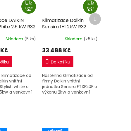
Z
Z
ZDAR
D
ZDAR
D
MA
MA
Další
A
A
ace DAIKIN
Klimatizace Daikin
produkt
R
R
White 2,5 kW R32
Sensira 1+1 2kW R32
M
M
montáže
včetně montáže
A
A
Skladem
(5 ks)
Skladem
(>5 ks)
 Kč
33 488 Kč
ošíku
Do košíku
 klimatizace od
Nástěnná klimatizace od
ikin vnitřní
firmy Daikin vnitřní
Stylish white o
jednotka Sensira FTXF20F o
,5kW a venkovní
výkonu 2kW a venkovní
.
jednotka RXF20F.