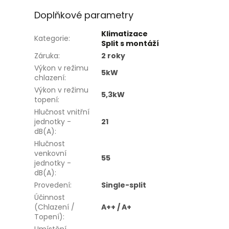
Doplňkové parametry
Klimatizace
Kategorie
:
Split s montáží
Záruka
:
2 roky
Výkon v režimu
5kW
chlazení
:
Výkon v režimu
5,3kW
topení
:
Hlučnost vnitřní
jednotky -
21
dB(A)
:
Hlučnost
venkovní
55
jednotky -
dB(A)
:
Provedení
:
Single-split
Účinnost
(Chlazení /
A++ / A+
Topení)
: