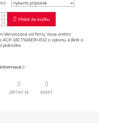
dul
Přidat do košíku
í klimatizace od firmy Vivax vnitřní
ka
o výkonu 4,8kW a
ACP-18CT50AERI-R32
í jednotka.
í informace
ZEPTAT SE
SDÍLET