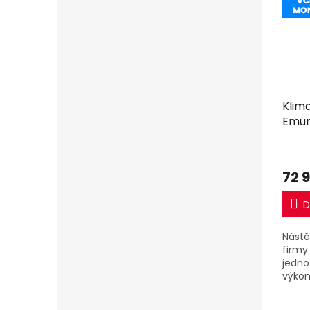
Klim
Emur
R32 
72 9
D
Nástě
firmy 
jedno
výkon
jedno