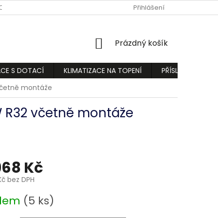
ODMÍNKY
PODMÍNKY OCHRANY OSOBNÍCH ÚDAJŮ
Přihlášení
REKLAMA
NÁKUPNÍ
Prázdný košík
KOŠÍK
ACE S DOTACÍ
KLIMATIZACE NA TOPENÍ
PŘÍSLUŠENSTVÍ
 včetně montáže
kW R32 včetně montáže
968 Kč
Kč
bez DPH
adem
(5 ks)