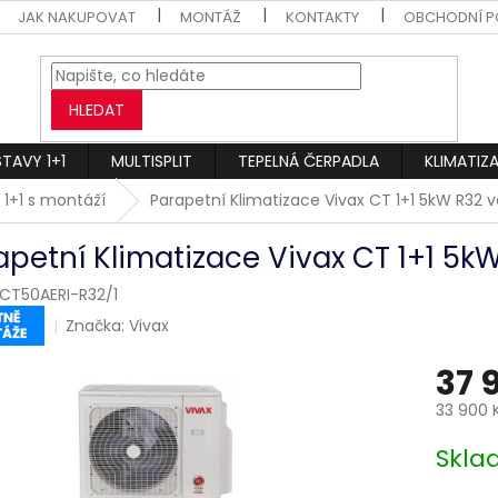
JAK NAKUPOVAT
MONTÁŽ
KONTAKTY
OBCHODNÍ P
HLEDAT
STAVY 1+1
MULTISPLIT
TEPELNÁ ČERPADLA
KLIMATIZ
 1+1 s montáží
Parapetní Klimatizace Vivax CT 1+1 5kW R32
apetní Klimatizace Vivax CT 1+1 5
CT50AERI-R32/1
Značka:
Vivax
37 
33 900 
Měrná
Skl
cena: