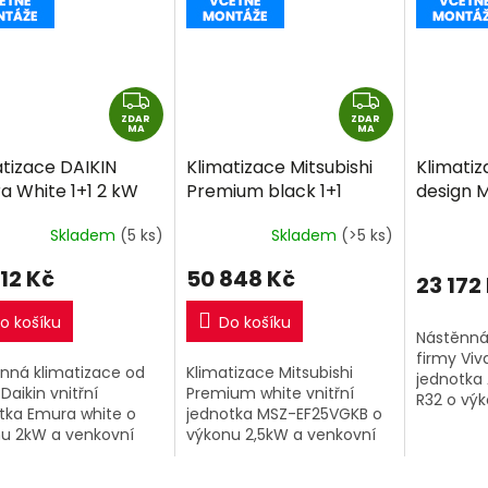
Z
Z
ZDAR
D
ZDAR
D
MA
MA
A
A
atizace DAIKIN
Klimatizace Mitsubishi
Klimatiz
R
R
a White 1+1 2 kW
Premium black 1+1
design M
M
M
včetně montáže
2,5kW R32 včetně
včetně 
A
A
Skladem
(5 ks)
Skladem
(>5 ks)
montáže
12 Kč
50 848 Kč
23 172
o košíku
Do košíku
Nástěnná
firmy Viva
nná klimatizace od
Klimatizace Mitsubishi
jednotka
Daikin vnitřní
Premium white vnitřní
R32 o vý
tka Emura white o
jednotka MSZ-EF25VGKB o
venkovní
u 2kW a venkovní
výkonu 2,5kW a venkovní
tka.
jednotka MUZ-EF25VG.
Obsahuje WiFi adaptér