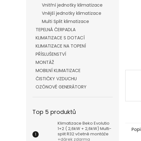
n
Vnitřní jednotky klimatizace
e
Vnější jednotky klimatizace
l
Multi Split klimatizace
TEPELNÁ ČERPADLA
KLIMATIZACE S DOTACÍ
KLIMATIZACE NA TOPENÍ
PŘÍSLUŠENSTVÍ
MONTÁŽ
MOBILNÍ KLIMATIZACE
ČISTIČKY VZDUCHU
OZÓNOVÉ GENERÁTORY
Top 5 produktů
Klimatizace Beko Evolutio
1+2 ( 2,6kW + 2,6kW) Multi-
Popi
split R32 včetně montáže
+dárek zdarma