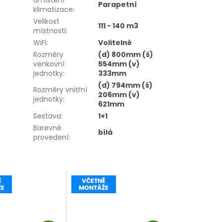
Umístění
Parapetní
klimatizace
:
Velikost
111 - 140 m3
místnosti
:
WiFi
:
Volitelně
Rozměry
(d) 800mm (š)
venkovní
554mm (v)
jednotky
:
333mm
(d) 794mm (š)
Rozměry vnitřní
206mm (v)
jednotky
:
621mm
Sestava
:
1+1
Barevné
bílá
provedení
: