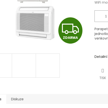
WiFi mo
Z
Parapetn
jednot
ZDARMA
venkovn
D
A
Detailn
R
TISK
M
s
Diskuze