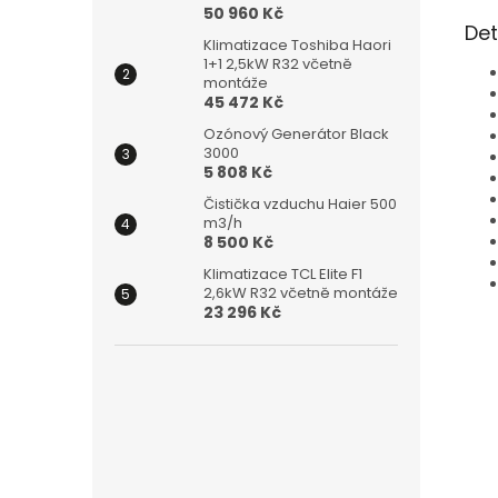
50 960 Kč
Det
Klimatizace Toshiba Haori
1+1 2,5kW R32 včetně
montáže
45 472 Kč
Ozónový Generátor Black
3000
5 808 Kč
Čistička vzduchu Haier 500
m3/h
8 500 Kč
Klimatizace TCL Elite F1
2,6kW R32 včetně montáže
23 296 Kč