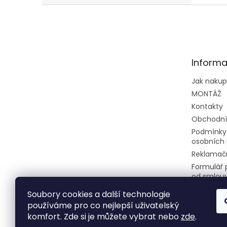
Z
á
p
a
t
Informa
í
Jak naku
MONTÁŽ
Kontakty
Obchodní
Podmínky
osobních 
Reklamačn
Formulář 
od smlou
Soubory cookies a další technologie
používáme pro co nejlepší uživatelský
komfort. Zde si je můžete vybrat nebo
zde
.