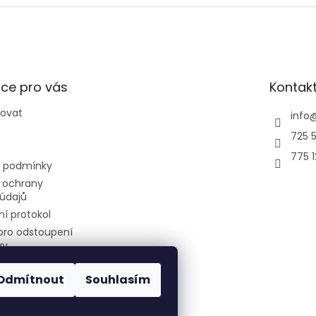
MAC-567IFB-E a aplikaci
Mel Cloud
ce pro vás
Kontak
povat
info
725 5
775 
 podmínky
 ochrany
údajů
í protokol
pro odstoupení
vy
Odmítnout
Souhlasím
air-cool