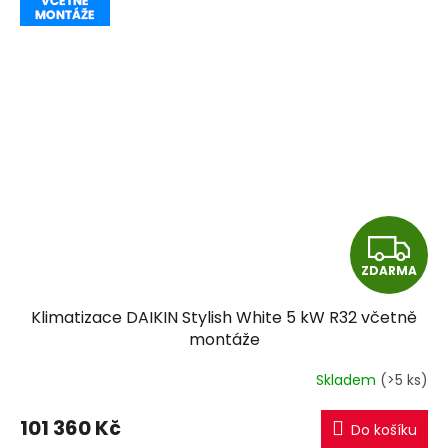
Z
ZDARMA
D
Klimatizace DAIKIN Stylish White 5 kW R32 včetně
A
montáže
R
Skladem
(>5 ks)
M
101 360 Kč
Do košíku