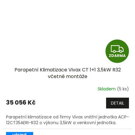
Z
ZDARMA
D
Parapetní Klimatizace Vivax CT 1+1 3,5kW R32
A
včetně montáže
R
Skladem
(5 ks)
M
35 056 Kč
DETAIL
A
Parapetní klimatizace od firmy Vivax vnitřní jednotka ACP-
12CT35AERI-R32 o výkonu 3,5kW a venkovní jednotka.