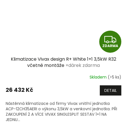
Z
ZDARMA
D
Klimatizace Vivax design R+ White 1+1 3,5kW R32
A
včetně montáže
+dárek zdarma
R
Skladem
(>5 ks)
M
26 432 Kč
DETAIL
A
Nástěnná klimatizace od firmy Vivax vnitřní jednotka
ACP-12CH35AERI o výkonu 3,5kW a venkovní jednotka. PŘI
ZAKOUPENÍ 2 A VÍCE VIVAX SINGLESPLIT SESTAV 1+1 NA
JEDNU...