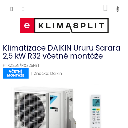
Přejít
NÁKUP
na
obsah
KOŠÍK
Klimatizace DAIKIN Ururu Sarara
2,5 kW R32 včetně montáže
FTXZ25N/RXZ25N/1
Značka:
Daikin