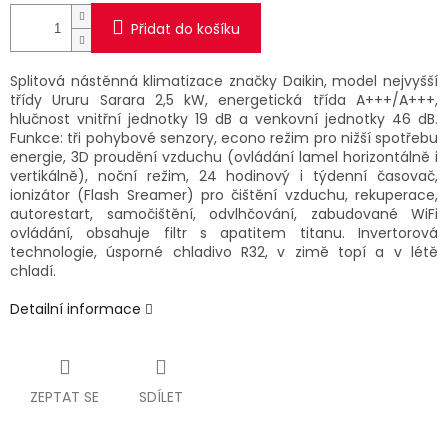
Přidat do košíku
Splitová nástěnná klimatizace značky Daikin, model nejvyšší
třídy Ururu Sarara 2,5 kW, energetická třída A+++/A+++,
hlučnost vnitřní jednotky 19 dB a venkovní jednotky 46 dB.
Funkce: tři pohybové senzory, econo režim pro nižší spotřebu
energie, 3D proudění vzduchu (ovládání lamel horizontálně i
vertikálně), noční režim, 24 hodinový i týdenní časovač,
ionizátor (Flash Sreamer) pro čištění vzduchu, rekuperace,
autorestart, samočištění, odvlhčování, zabudované WiFi
ovládání, obsahuje filtr s apatitem titanu. Invertorová
technologie, úsporné chladivo R32, v zimě topí a v létě
chladí.
Detailní informace
ZEPTAT SE
SDÍLET