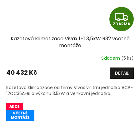
Z
ZDARMA
D
Kazetová Klimatizace Vivax 1+1 3,5kW R32 včetně
A
montáže
R
Skladem
(5 ks)
M
40 432 Kč
DETAIL
A
Kazetová klimatizace od firmy Vivax vnitřní jednotka ACP-
12CC35AERI o výkonu 3,5kW a venkovní jednotka.