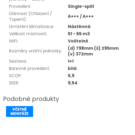
Provedení
:
Single-split
Účinnost (Chlazení /
A+++ / A+++
Topení)
:
Umístění klimatizace
:
Nástěnná
Velikost místnosti
:
51 - 65 m3
WiFi
:
Volitelně
(d) 798mm (š) 295mm
Rozměry vnitřní jednotky
:
(v) 372mm
Sestava
:
1+1
Barevné provedení
:
bílá
SCOP
:
5,9
SEER
:
9,54