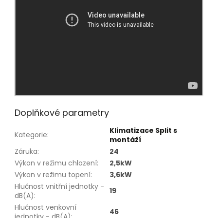
Doplňkové parametry
Klimatizace Split s
Kategorie
:
montáží
Záruka
:
24
Výkon v režimu chlazení
:
2,5kW
Výkon v režimu topení
:
3,6kW
Hlučnost vnitřní jednotky -
19
dB(A)
:
Hlučnost venkovní
46
jednotky - dB(A)
: