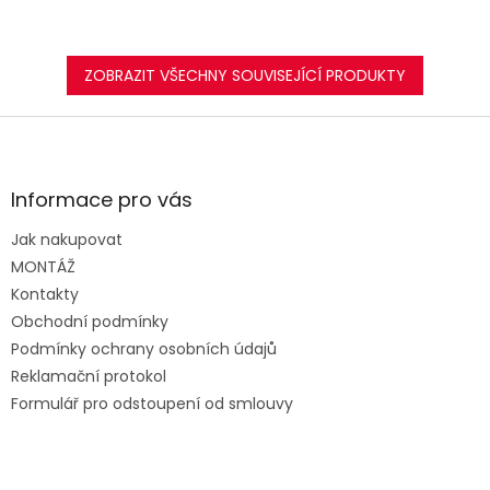
ZOBRAZIT VŠECHNY SOUVISEJÍCÍ PRODUKTY
Z
á
p
a
Informace pro vás
t
Jak nakupovat
í
MONTÁŽ
Kontakty
Obchodní podmínky
Podmínky ochrany osobních údajů
Reklamační protokol
Formulář pro odstoupení od smlouvy