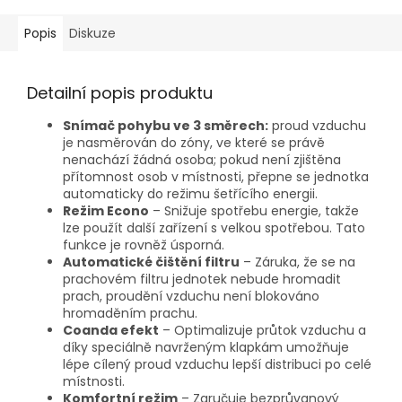
Popis
Diskuze
Detailní popis produktu
Snímač pohybu ve 3 směrech:
proud vzduchu
je nasměrován do zóny, ve které se právě
nenachází žádná osoba; pokud není zjištěna
přítomnost osob v místnosti, přepne se jednotka
automaticky do režimu šetřícího energii.
Režim Econo
– Snižuje spotřebu energie, takže
lze použít další zařízení s velkou spotřebou. Tato
funkce je rovněž úsporná.
Automatické čištění filtru
– Záruka, že se na
prachovém filtru jednotek nebude hromadit
prach, proudění vzduchu není blokováno
hromaděním prachu.
Coanda efekt
– Optimalizuje průtok vzduchu a
díky speciálně navrženým klapkám umožňuje
lépe cílený proud vzduchu lepší distribuci po celé
místnosti.
Komfortní režim
– Zaručuje bezprůvanový