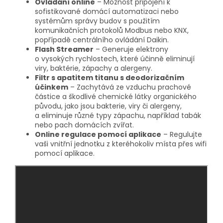
Ovládání online
– Možnost připojení k
sofistikované domácí automatizaci nebo
systémům správy budov s použitím
komunikačních protokolů Modbus nebo KNX,
popřípadě centrálního ovládání Daikin.
Flash Streamer
– Generuje elektrony
o vysokých rychlostech, které účinně eliminují
viry, baktérie, zápachy a alergeny.
Filtr s apatitem titanu s deodorizačním
účinkem
– Zachytává ze vzduchu prachové
částice a škodlivé chemické látky organického
původu, jako jsou bakterie, viry či alergeny,
a eliminuje různé typy zápachu, například tabák
nebo pach domácích zvířat.
Online regulace pomocí aplikace
– Regulujte
vaši vnitřní jednotku z kteréhokoliv místa přes wifi
pomocí aplikace.