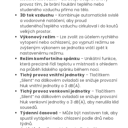
provoz tím, že brání foukání teplého nebo
studeného vzduchu přímo na tělo.
3D tok vzduchu
– Kombinuje automatické svislé
a vodorovné natáčení, aby proud
studeného/teplého vzduchu cirkuloval i do koutů
velkých prostor.
Výkonový režim
– Lze zvolit za účelem rychlého
vytopení nebo ochlazení,; po vypnutí režimu se
zvýšeným výkonem se jednotka vrátí zpět k
nastavenému režimu.
Režim komfortního spánku
– Unikátní funkce,
která precizně řídí teplotu v místnosti s ohledem
na průběh lidského spánku během noci.
Tichý provoz vnitřní jednotky
– Tlačítkem
„Silent“ na dálkovém ovladači se snižuje provozní
hluk vnitřní jednotky o 3 dB(A).
Tichý provoz venkovní jednotky
– Tlačítkem
„Silent“ na dálkovém ovladači se snižuje provozní
hluk venkovní jednotky o 3 dB(A), aby nerušila klid
sousedů.
Týdenní časovač
– Může být nastaven tak, aby
spustil vytápění nebo chlazení podle dnů nebo
týdnů.