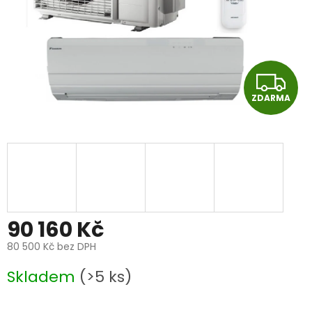
Z
ZDARMA
D
A
R
M
A
90 160 Kč
80 500 Kč bez DPH
Měrná
Skladem
(>5 ks)
cena: