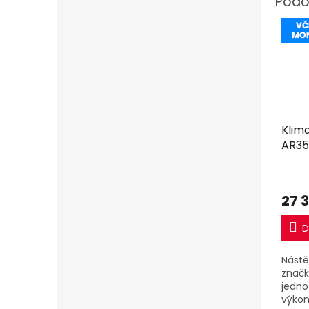
Klim
AR35 
včet
27 
D
Nástě
značk
jedno
výkon