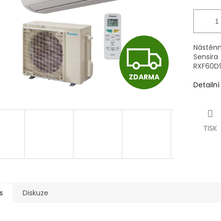
Z
Nástěnn
Sensir
RXF60D9
ZDARMA
D
Detailn
A
TISK
R
M
s
Diskuze