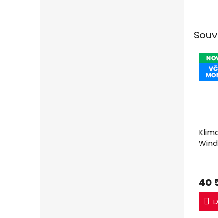
jedno
Souv
Klim
Wind
2,5k
40 
D