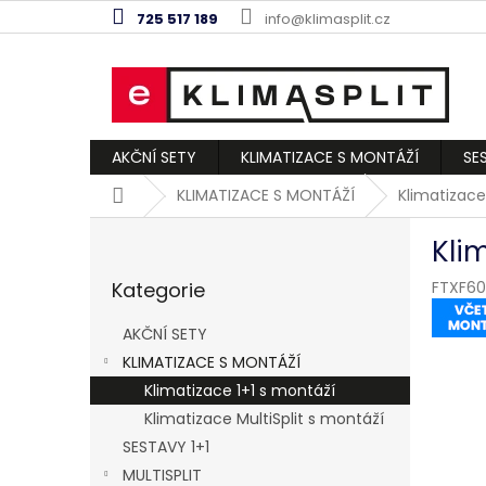
Přejít
725 517 189
info@klimasplit.cz
na
obsah
AKČNÍ SETY
KLIMATIZACE S MONTÁŽÍ
SE
Domů
KLIMATIZACE S MONTÁŽÍ
Klimatizace
P
Kli
o
Přeskočit
s
Kategorie
FTXF60
kategorie
t
r
AKČNÍ SETY
a
KLIMATIZACE S MONTÁŽÍ
n
Klimatizace 1+1 s montáží
n
í
Klimatizace MultiSplit s montáží
p
SESTAVY 1+1
a
MULTISPLIT