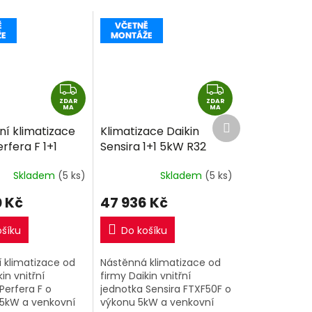
Z
Z
ZDAR
D
ZDAR
D
MA
MA
Další
A
A
í klimatizace
Klimatizace Daikin
produkt
R
R
erfera F 1+1
Sensira 1+1 5kW R32
M
M
32 včetně
včetně montáže
A
A
Skladem
(5 ks)
Skladem
(5 ks)
e
 Kč
47 936 Kč
ošíku
Do košíku
 klimatizace od
Nástěnná klimatizace od
in vnitřní
firmy Daikin vnitřní
Perfera F o
jednotka Sensira FTXF50F o
,5kW a venkovní
výkonu 5kW a venkovní