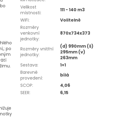
ebo
Velikost
111 - 140 m3
místnosti
:
WiFi
:
Volitelně
Rozměry
venkovní
870x734x373
jednotky
:
chlého
(d) 990mm (š)
í,; po
Rozměry vnitřní
295mm (v)
šeným
jednotky
:
263mm
átí
Sestava
:
1+1
žimu.
Barevné
bílá
provedení
:
SCOP
:
4,06
SEER
:
6,15
nižuje
dnotky