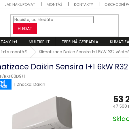
JAK NAKUPOVAT
MONTÁŽ
KONTAKTY
OBCHODNÍ P
HLEDAT
STAVY 1+1
MULTISPLIT
TEPELNÁ ČERPADLA
KLIMATIZ
 1+1 s montáží
Klimatizace Daikin Sensira 1+1 6kW R32 včet
matizace Daikin Sensira 1+1 6kW R3
F/RXF60D9/1
Značka:
Daikin
53 
47 500 
Měrná
Skl
cena: