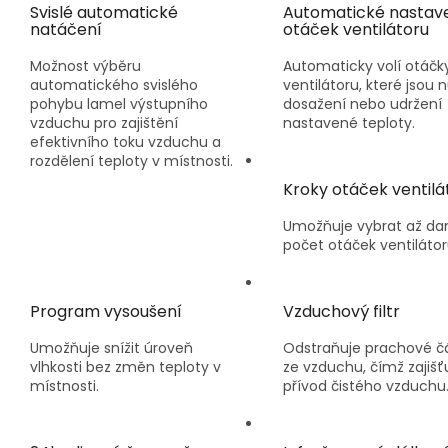
Svislé automatické
Automatické nastav
natáčení
otáček ventilátoru
Možnost výběru
Automaticky volí otáčk
automatického svislého
ventilátoru, které jsou 
pohybu lamel výstupního
dosažení nebo udržení
vzduchu pro zajištění
nastavené teploty.
efektivního toku vzduchu a
rozdělení teploty v místnosti.
Kroky otáček ventilá
Umožňuje vybrat až da
počet otáček ventilátor
Program vysoušení
Vzduchový filtr
Umožňuje snížit úroveň
Odstraňuje prachové č
vlhkosti bez změn teploty v
ze vzduchu, čímž zajišť
místnosti.
přívod čistého vzduchu