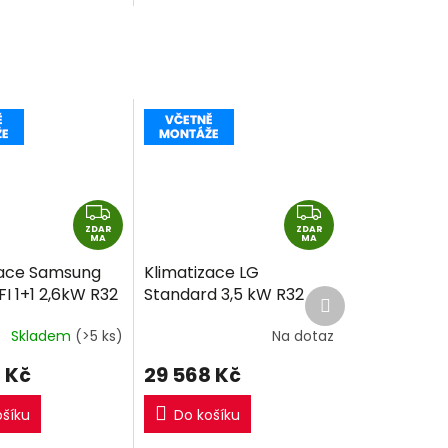
jednotka RXF50F.
Z
Z
ZDAR
D
ZDAR
D
MA
MA
A
A
zace Samsung
Klimatizace LG
R
R
I 1+1 2,6kW R32
Standard 3,5 kW R32
Další
M
M
produkt
montáže
včetně montáže
A
A
Skladem
(>5 ks)
Na dotaz
 Kč
29 568 Kč
ošíku
Do košíku