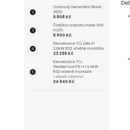
Det
Ozónový Generátor Black
3000
5 808 Kč
Čistička vzduchu Haier 500
m3/h
8 500 Kč
Klimatizace TCL Elite F1
2,6kW R32 včetně montáže
23 296 Kč
Klimatizace TCL
GentleCool P6 1+1 3,4kW
R32 včetně montáže
+dárek zdarma
24 640 Kč