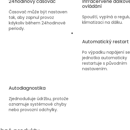
24hodinový časovač
Infračervené dálkov
ovládání
Časovač může být nastaven
Spouští, vypíná a regulu
tak, aby zapnul provoz
klimatizaci na dálku.
kdykoliv během 24hodinové
periody.
Automatický restart
Po výpadku napájení se
jednotka automaticky
restartuje s původním
nastavením.
Autodiagnostika
Zjednodušuje údržbu, protože
oznamuje systémové chyby
nebo provozní odchylky.