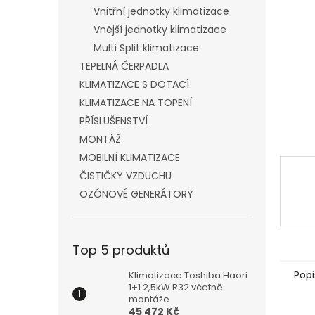
n
Vnitřní jednotky klimatizace
e
Vnější jednotky klimatizace
l
Multi Split klimatizace
TEPELNÁ ČERPADLA
KLIMATIZACE S DOTACÍ
KLIMATIZACE NA TOPENÍ
PŘÍSLUŠENSTVÍ
MONTÁŽ
MOBILNÍ KLIMATIZACE
ČISTIČKY VZDUCHU
OZÓNOVÉ GENERÁTORY
Top 5 produktů
Popi
Klimatizace Toshiba Haori
1+1 2,5kW R32 včetně
montáže
45 472 Kč