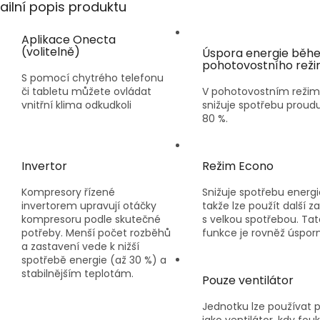
A
ailní popis produktu
Aplikace Onecta
(volitelně)
Úspora energie běh
pohotovostního rež
S pomocí chytrého telefonu
či tabletu můžete ovládat
V pohotovostním reži
vnitřní klima odkudkoli
snižuje spotřebu proudu
80 %.
Invertor
Režim Econo
Kompresory řízené
Snižuje spotřebu energi
invertorem upravují otáčky
takže lze použít další za
kompresoru podle skutečné
s velkou spotřebou. Tat
potřeby. Menší počet rozběhů
funkce je rovněž úspor
a zastavení vede k nižší
spotřebě energie (až 30 %) a
stabilnějším teplotám.
Pouze ventilátor
Jednotku lze používat 
jako ventilátor, kdy fou