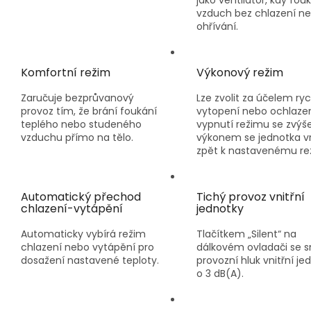
vzduch bez chlazení n
ohřívání.
Komfortní režim
Výkonový režim
Zaručuje bezprůvanový
Lze zvolit za účelem ry
provoz tím, že brání foukání
vytopení nebo ochlazen
teplého nebo studeného
vypnutí režimu se zvý
vzduchu přímo na tělo.
výkonem se jednotka vr
zpět k nastavenému re
Automatický přechod
Tichý provoz vnitřní
chlazení-vytápění
jednotky
Automaticky vybírá režim
Tlačítkem „Silent“ na
chlazení nebo vytápění pro
dálkovém ovladači se s
dosažení nastavené teploty.
provozní hluk vnitřní je
o 3 dB(A).