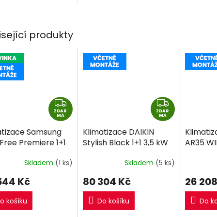
tka.
5,3kW a venkovní jednotka
jednotka.
(CB1-18HFNX-O).
isející produkty
Z
Z
ZDAR
D
ZDAR
D
MA
MA
A
A
atizace Samsung
Klimatizace DAIKIN
Klimati
R
R
Free Premiere 1+1
Stylish Black 1+1 3,5 kW
AR35 WIF
M
M
W včetně montáže
R32 včetně montáže
včetně 
A
A
Skladem
(1 ks)
Skladem
(5 ks)
544 Kč
80 304 Kč
26 208
o košíku
Do košíku
Do k