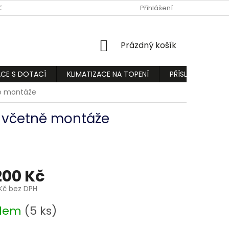
ODMÍNKY
PODMÍNKY OCHRANY OSOBNÍCH ÚDAJŮ
Přihlášení
REKLAMA
NÁKUPNÍ
Prázdný košík
KOŠÍK
ACE S DOTACÍ
KLIMATIZACE NA TOPENÍ
PŘÍSLUŠENSTVÍ
ně montáže
2 včetně montáže
200 Kč
Kč bez DPH
adem
(5 ks)