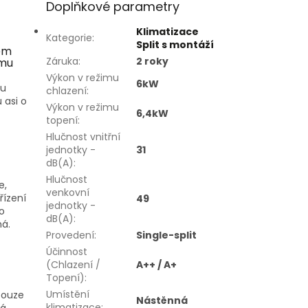
Doplňkové parametry
Klimatizace
Kategorie
:
Split s montáží
em
Záruka
:
2 roky
imu
Výkon v režimu
6kW
mu
chlazení
:
 asi o
Výkon v režimu
6,4kW
topení
:
Hlučnost vnitřní
jednotky -
31
dB(A)
:
Hlučnost
e,
venkovní
řízení
49
jednotky -
o
dB(A)
:
ná.
Provedení
:
Single-split
Účinnost
(Chlazení /
A++ / A+
Topení)
:
Umístění
pouze
Nástěnná
klimatizace
:
ká