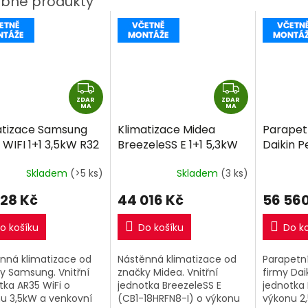
Z
Z
ZDAR
D
ZDAR
D
MA
MA
A
A
atizace Samsung
Klimatizace Midea
Parapetn
R
R
WIFI 1+1 3,5kW R32
BreezeleSS E 1+1 5,3kW
Daikin P
M
M
ně montáže
včetně montáže
2,5kW R
A
A
Skladem
(>5 ks)
Skladem
(3 ks)
montáž
328 Kč
44 016 Kč
56 560
o košíku
Do košíku
Do k
nná klimatizace od
Nástěnná klimatizace od
Parapetní
y Samsung. Vnitřní
značky Midea. Vnitřní
firmy Daik
tka AR35 WiFi o
jednotka BreezeleSS E
jednotka 
u 3,5kW a venkovní
(CB1-18HRFN8-I) o výkonu
výkonu 2