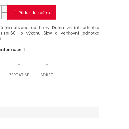
Přidat do košíku
á klimatizace od firmy Daikin vnitřní jednotka
a FTXF60F
o výkonu 6kW a venkovní jednotka
.
í informace
ZEPTAT SE
SDÍLET