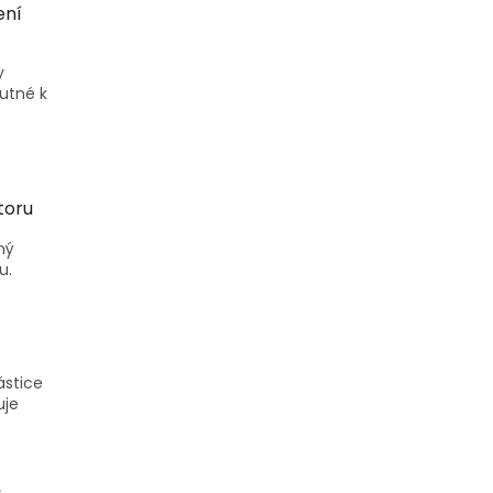
ení
y
nutné k
toru
ný
u.
ástice
uje
.