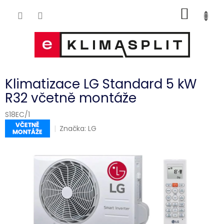
Přejít
NÁKUP
na
obsah
KOŠÍK
Klimatizace LG Standard 5 kW
R32 včetně montáže
S18EC/1
Značka:
LG