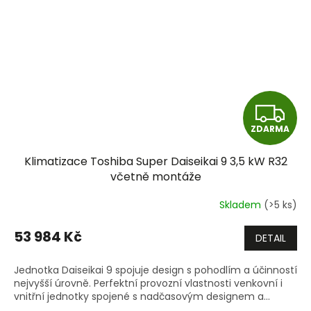
Z
ZDARMA
D
Klimatizace Toshiba Super Daiseikai 9 3,5 kW R32
A
včetně montáže
R
Skladem
(>5 ks)
M
53 984 Kč
DETAIL
A
Jednotka Daiseikai 9 spojuje design s pohodlím a účinností
nejvyšší úrovně. Perfektní provozní vlastnosti venkovní i
vnitřní jednotky spojené s nadčasovým designem a...