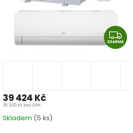
Z
ZDARMA
D
A
R
M
A
39 424 Kč
35 200 Kč bez DPH
Měrná
Skladem
(5 ks)
cena: