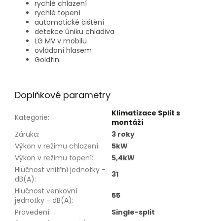
rychlé chlazení
rychlé topení
automatické čištění
detekce úniku chladiva
LG MV v mobilu
ovládaní hlasem
Goldfin
Doplňkové parametry
Klimatizace Split s
Kategorie
:
montáží
Záruka
:
3 roky
Výkon v režimu chlazení
:
5kW
Výkon v režimu topení
:
5,4kW
Hlučnost vnitřní jednotky -
31
dB(A)
:
Hlučnost venkovní
55
jednotky - dB(A)
:
Provedení
:
Single-split