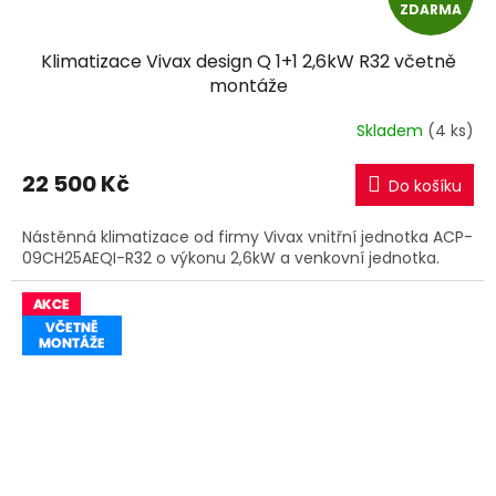
ZDARMA
D
Klimatizace Vivax design Q 1+1 2,6kW R32 včetně
A
montáže
R
Skladem
(4 ks)
M
22 500 Kč
Do košíku
A
Nástěnná klimatizace od firmy Vivax vnitřní jednotka ACP-
09CH25AEQI-R32 o výkonu 2,6kW a venkovní jednotka.