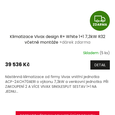
Z
ZDARMA
D
Klimatizace Vivax design R+ White 1+1 7,3kW R32
A
včetně montáže
+dárek zdarma
R
Skladem
(5 ks)
M
39 536 Kč
DETAIL
A
Nástěnná klimatizace od firmy Vivax vnitřní jednotka
ACP-24CH70AERI o výkonu 7,3kW a venkovní jednotka. PŘI
ZAKOUPENÍ 2 A VÍCE VIVAX SINGLESPLIT SESTAV 1+1 NA
JEDNU...