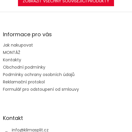
ZOBRAZIT VŠECHNY SOUVISEJÍCÍ PRODUKTY
Z
á
p
a
Informace pro vás
t
Jak nakupovat
í
MONTÁŽ
Kontakty
Obchodní podmínky
Podmínky ochrany osobních údajů
Reklamační protokol
Formulář pro odstoupení od smlouvy
Kontakt
info
@
klimasplit.cz