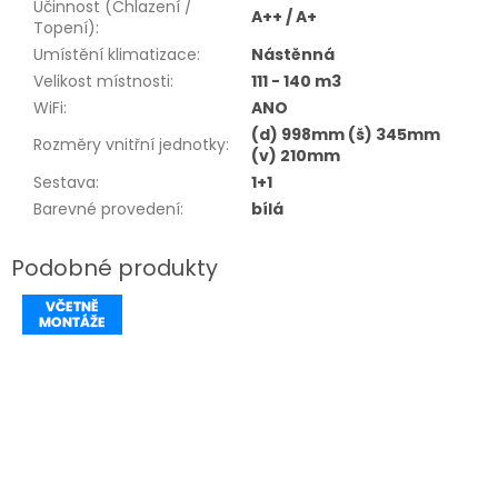
Účinnost (Chlazení /
A++ / A+
Topení)
:
Umístění klimatizace
:
Nástěnná
Velikost místnosti
:
111 - 140 m3
WiFi
:
ANO
(d) 998mm (š) 345mm
Rozměry vnitřní jednotky
:
(v) 210mm
Sestava
:
1+1
Barevné provedení
:
bílá