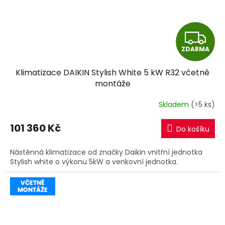
Z
ZDARMA
D
Klimatizace DAIKIN Stylish White 5 kW R32 včetně
A
montáže
R
Skladem
(>5 ks)
M
101 360 Kč
Do košíku
A
Nástěnná klimatizace od značky Daikin vnitřní jednotka
Stylish white o výkonu 5kW a venkovní jednotka.