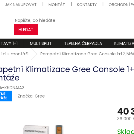
JAK NAKUPOVAT
MONTÁŽ
KONTAKTY
OBCHODNÍ P
HLEDAT
STAVY 1+1
MULTISPLIT
TEPELNÁ ČERPADLA
KLIMATIZ
 1+1 s montáží
Parapetní Klimatizace Gree Console 1+1 3,5
apetní Klimatizace Gree Console 1+
táže
A-K6DNA1A2
Značka:
Gree
40 
36 000 
Měrná
Skl
cena: