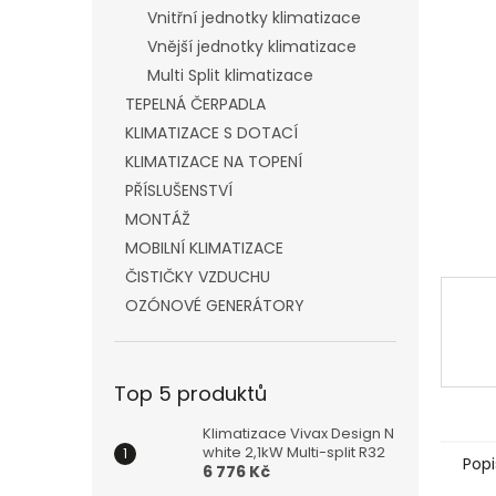
n
Vnitřní jednotky klimatizace
e
Vnější jednotky klimatizace
l
Multi Split klimatizace
TEPELNÁ ČERPADLA
KLIMATIZACE S DOTACÍ
KLIMATIZACE NA TOPENÍ
PŘÍSLUŠENSTVÍ
MONTÁŽ
MOBILNÍ KLIMATIZACE
ČISTIČKY VZDUCHU
OZÓNOVÉ GENERÁTORY
Top 5 produktů
Klimatizace Vivax Design N
white 2,1kW Multi-split R32
Popi
6 776 Kč