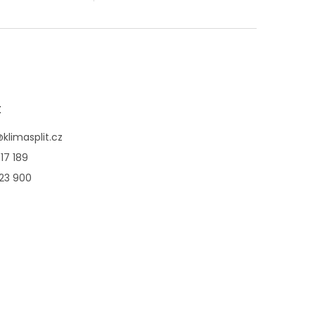
t
@
klimasplit.cz
17 189
123 900