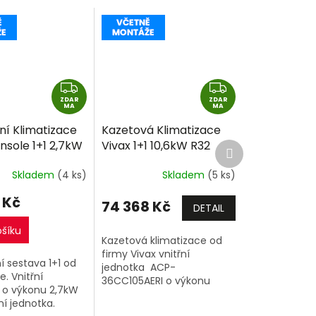
Z
Z
ZDAR
D
ZDAR
D
MA
MA
A
A
ní Klimatizace
Kazetová Klimatizace
R
R
nsole 1+1 2,7kW
Vivax 1+1 10,6kW R32
Další
M
M
produkt
tně montáže
včetně montáže
A
A
Skladem
(4 ks)
Skladem
(5 ks)
 Kč
74 368 Kč
DETAIL
ošíku
Kazetová klimatizace od
firmy Vivax vnitřní
 sestava 1+1 od
jednotka ACP-
e. Vnitřní
36CC105AERI o výkonu
 o výkonu 2,7kW
10,6kW a venkovní
í jednotka.
jednotka.