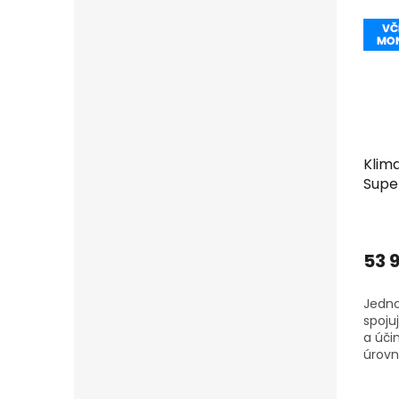
Klim
Super
R32 
53 
Jedno
spoju
a úči
úrovn
vlastn
jedno