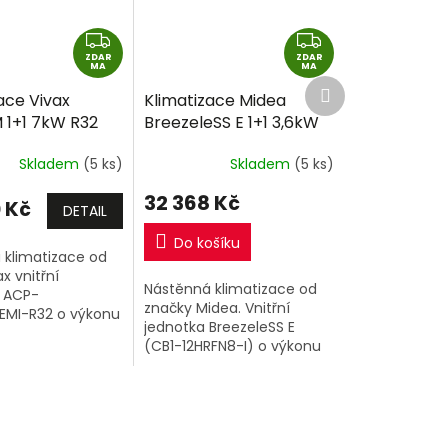
Z
Z
ZDAR
D
ZDAR
D
MA
MA
Další
A
A
ace Vivax
Klimatizace Midea
produkt
R
R
 1+1 7kW R32
BreezeleSS E 1+1 3,6kW
M
M
montáže
včetně montáže
A
A
Skladem
(5 ks)
Skladem
(5 ks)
32 368 Kč
 Kč
DETAIL
Do košíku
 klimatizace od
x vnitřní
Nástěnná klimatizace od
 ACP-
značky Midea. Vnitřní
MI-R32 o výkonu
jednotka BreezeleSS E
nkovní jednotka.
(CB1-12HRFN8-I) o výkonu
3,6kW a venkovní
jednotka (CB1-12HFNX-O).