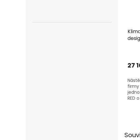
Klima
desi
R32 
+dár
27 
Nástě
firmy 
jedno
RED o
venko
ZAKOU
SINGL
JEDNU.
Souv