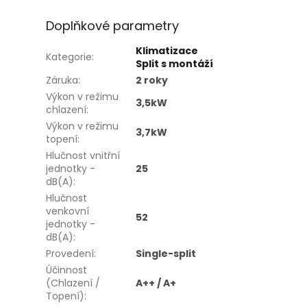
Doplňkové parametry
Klimatizace
Kategorie
:
Split s montáží
Záruka
:
2 roky
Výkon v režimu
3,5kW
chlazení
:
Výkon v režimu
3,7kW
topení
:
Hlučnost vnitřní
jednotky -
25
dB(A)
:
Hlučnost
venkovní
52
jednotky -
dB(A)
:
Provedení
:
Single-split
Účinnost
(Chlazení /
A++ / A+
Topení)
: