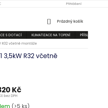
ODMÍNKY
PODMÍNKY OCHRANY OSOBNÍCH ÚDAJŮ
Přihlášení
REKLAMA
NÁKUPNÍ
Prázdný košík
KOŠÍK
ACE S DOTACÍ
KLIMATIZACE NA TOPENÍ
PŘÍSLUŠENSTVÍ
kW R32 včetně montáže
1 3,5kW R32 včetně
320 Kč
Kč bez DPH
adem
(>5 ks)