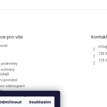
jednotka.
sovým designem a...
ce pro vás
Kontak
povat
info
725 5
775 
 podmínky
 ochrany
údajů
í protokol
pro odstoupení
vy
Odmítnout
Souhlasím