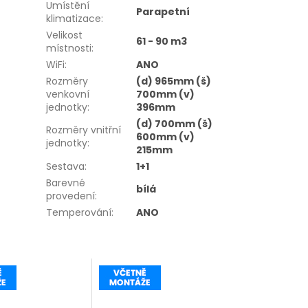
Umístění
Parapetní
klimatizace
:
Velikost
61 - 90 m3
místnosti
:
WiFi
:
ANO
Rozměry
(d) 965mm (š)
venkovní
700mm (v)
jednotky
:
396mm
(d) 700mm (š)
Rozměry vnitřní
600mm (v)
jednotky
:
215mm
Sestava
:
1+1
Barevné
bílá
provedení
:
Temperování
:
ANO