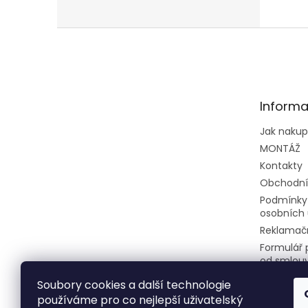
nadča
Z
á
p
a
t
Informa
í
Jak naku
MONTÁŽ
Kontakty
Obchodní
Podmínky
osobních 
Reklamačn
Formulář 
od smlou
Soubory cookies a další technologie
používáme pro co nejlepší uživatelský