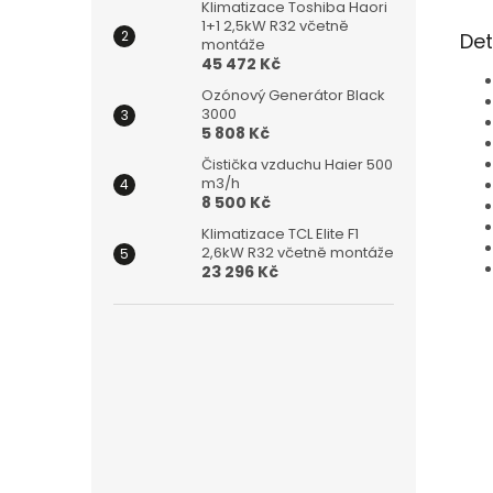
Klimatizace Toshiba Haori
1+1 2,5kW R32 včetně
Det
montáže
45 472 Kč
Ozónový Generátor Black
3000
5 808 Kč
Čistička vzduchu Haier 500
m3/h
8 500 Kč
Klimatizace TCL Elite F1
2,6kW R32 včetně montáže
23 296 Kč