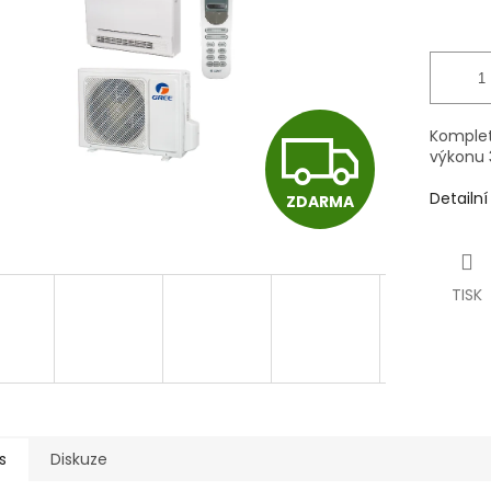
Z
Kompletn
výkonu 
Detailn
ZDARMA
D
A
TISK
R
M
s
Diskuze