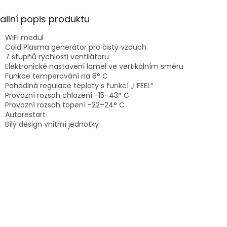
A
ailní popis produktu
WiFi modul
Cold Plasma generátor pro čistý vzduch
7 stupňů rychlosti ventilátoru
Elektronické nastavení lamel ve vertikálním směru
Funkce temperování na 8° C
Pohodlná regulace teploty s funkcí „I FEEL“
Provozní rozsah chlazení -15–43° C
Provozní rozsah topení -22–24° C
Autorestart
Bílý design vnitřní jednotky