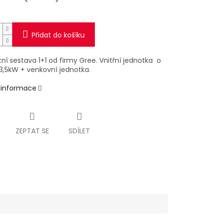
Přidat do košíku
í sestava 1+1 od firmy Gree. Vnitřní jednotka o
3,5kW + venkovní jednotka.
í informace
ZEPTAT SE
SDÍLET