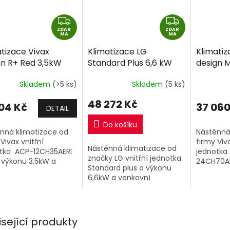
Z
Z
ZDAR
D
ZDAR
D
MA
MA
A
A
tizace Vivax
Klimatizace LG
Klimatiz
R
R
gn R+ Red 3,5kW
Standard Plus 6,6 kW
design M
M
M
včetně montáže
R32 včetně montáže
včetně 
A
A
Skladem
(>5 ks)
Skladem
(5 ks)
ek zdarma
48 272 Kč
104 Kč
37 060
DETAIL
Do košíku
nná klimatizace od
Nástěnná
Vivax vnitřní
firmy Viva
Nástěnná klimatizace od
tka ACP-12CH35AERI
jednotka
značky LG vnitřní jednotka
 výkonu 3,5kW a
24CH70AE
Standard plus o výkonu
vní jednotka. PŘI
7kW a ve
6,6kW a venkovní
PENÍ 2 A VÍCE VIVAX
jednotka.
ESPLIT SESTAV 1+1 NA
..
isející produkty