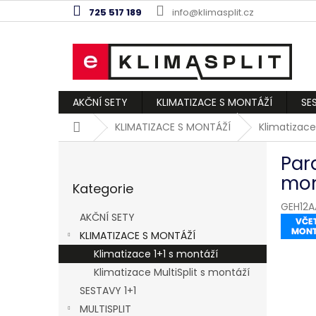
Přejít
725 517 189
info@klimasplit.cz
na
obsah
AKČNÍ SETY
KLIMATIZACE S MONTÁŽÍ
SE
Domů
KLIMATIZACE S MONTÁŽÍ
Klimatizace
P
Par
o
Přeskočit
s
mon
Kategorie
kategorie
t
GEH12A
r
AKČNÍ SETY
a
KLIMATIZACE S MONTÁŽÍ
n
Klimatizace 1+1 s montáží
n
í
Klimatizace MultiSplit s montáží
p
SESTAVY 1+1
a
MULTISPLIT