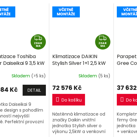
Z
Z
ZDAR
D
ZDAR
D
MA
MA
A
A
atizace Toshiba
Klimatizace DAIKIN
Parapet
R
R
 Daiseikai 9 3,5 kW
Stylish Silver 1+1 2,5 kW
Gree Co
M
M
včetně montáže
R32 včetně montáže
R32 vče
A
A
Skladem
(>5 ks)
Skladem
(5 ks)
72 576 Kč
37 632
984 Kč
DETAIL
Do košíku
Do k
tka Daiseikai 9
je design s pohodlím
Nástěnná klimatizace od
Kompletní
nností nejvyšší
značky Daikin vnitřní
firmy Gre
ě. Perfektní provozní
jednotka Stylish silver o
jednotka
osti venkovní i vnitřní
výkonu 2,5kW a venkovní
+ venkovn
tky spojené s