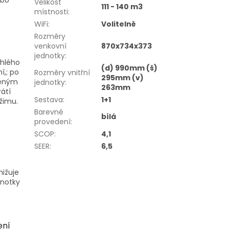
Velikost
111 - 140 m3
místnosti
:
WiFi
:
Volitelně
Rozměry
venkovní
870x734x373
jednotky
:
chlého
(d) 990mm (š)
í,; po
Rozměry vnitřní
295mm (v)
šeným
jednotky
:
263mm
átí
Sestava
:
1+1
žimu.
Barevné
bílá
provedení
:
SCOP
:
4,1
SEER
:
6,5
nižuje
dnotky
ení