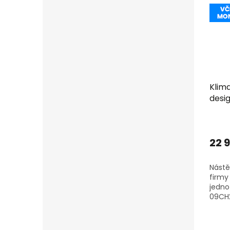
Klima
desig
včet
22 
Nástě
firmy 
jedno
09CH2
2,6kW