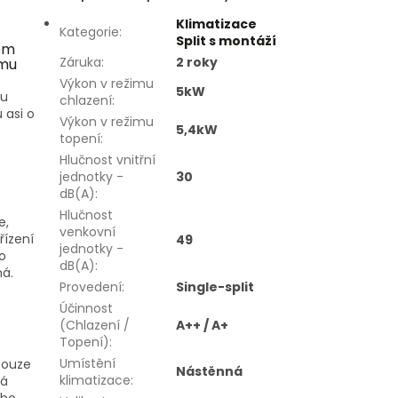
Klimatizace
Kategorie
:
Split s montáží
em
Záruka
:
2 roky
imu
Výkon v režimu
5kW
mu
chlazení
:
 asi o
Výkon v režimu
5,4kW
topení
:
Hlučnost vnitřní
jednotky -
30
dB(A)
:
Hlučnost
e,
venkovní
řízení
49
jednotky -
o
dB(A)
:
ná.
Provedení
:
Single-split
Účinnost
(Chlazení /
A++ / A+
Topení)
:
Umístění
pouze
Nástěnná
klimatizace
:
ká
ebo