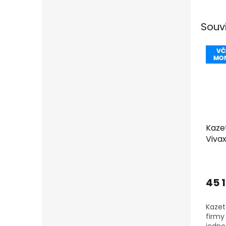
Souv
Kaze
Vivax
včet
45 
Kazet
firmy 