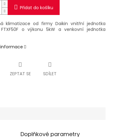
Přidat do košíku
á klimatizace od firmy Daikin vnitřní jednotka
a FTXF50F
o výkonu 5kW a venkovní jednotka
í informace
ZEPTAT SE
SDÍLET
Doplňkové parametry