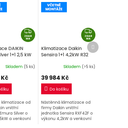
Z
Z
ZDAR
D
ZDAR
D
MA
MA
Další
A
A
ace DAIKIN
Klimatizace Daikin
produkt
R
R
lver 1+1 2,5 kW
Sensira 1+1 4,2kW R32
M
M
tně montáže
včetně montáže
A
A
Skladem
(5 ks)
Skladem
(>5 ks)
 Kč
39 984 Kč
ošíku
Do košíku
 klimatizace od
Nástěnná klimatizace od
in vnitřní
firmy Daikin vnitřní
Emura Silver o
jednotka Sensira RXF42F o
,5kW a venkovní
výkonu 4,2kW a venkovní
jednotka RXF35F.