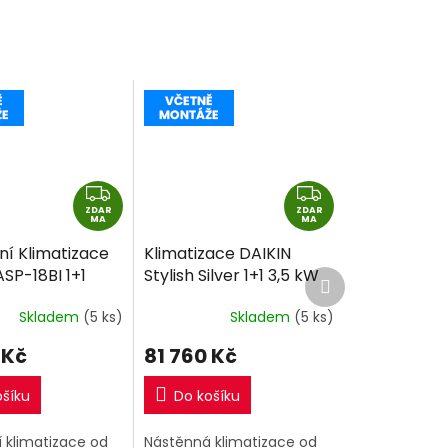
Z
Z
ZDAR
D
ZDAR
D
MA
MA
A
A
ní Klimatizace
Klimatizace DAIKIN
R
R
ASP-18BI 1+1
Stylish Silver 1+1 3,5 kW
Další
M
M
produkt
32 včetně
R32 včetně montáže
A
A
Skladem
(5 ks)
Skladem
(5 ks)
e
 Kč
81 760 Kč
ošíku
Do košíku
 klimatizace od
Nástěnná klimatizace od