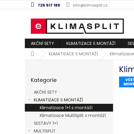
Přejít
725 517 189
info@klimasplit.cz
na
obsah
AKČNÍ SETY
KLIMATIZACE S MONTÁŽÍ
SE
Domů
KLIMATIZACE S MONTÁŽÍ
Klimatizace
P
Kli
o
Přeskočit
s
Kategorie
kategorie
t
r
AKČNÍ SETY
a
KLIMATIZACE S MONTÁŽÍ
n
Klimatizace 1+1 s montáží
n
í
Klimatizace MultiSplit s montáží
p
SESTAVY 1+1
a
MULTISPLIT