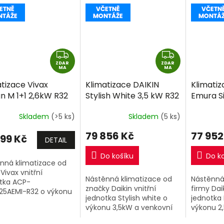
Z
Z
ZDAR
D
ZDAR
D
MA
MA
A
A
tizace Vivax
Klimatizace DAIKIN
Klimatiz
R
R
n M 1+1 2,6kW R32
Stylish White 3,5 kW R32
Emura Si
M
M
ně montáže
včetně montáže
R32 vče
A
A
Skladem
(>5 ks)
Skladem
(5 ks)
79 856 Kč
77 952
999 Kč
DETAIL
Do košíku
Do k
nná klimatizace od
Vivax vnitřní
Nástěnná klimatizace od
Nástěnná
tka ACP-
značky Daikin vnitřní
firmy Daik
5AEMI-R32 o výkonu
jednotka Stylish white o
jednotka 
 a venkovní jednotka.
výkonu 3,5kW a venkovní
výkonu 2
jednotka.
jednotka.