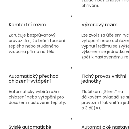
ohřívání.
Komfortní režim
Výkonový režim
Zaručuje bezprůvanový
Lze zvolit za účelem ry
provoz tím, že brání foukání
vytopení nebo ochlazen
teplého nebo studeného
vypnutí režimu se zvý
vzduchu přímo na tělo.
výkonem se jednotka vr
zpět k nastavenému re
Automatický přechod
Tichý provoz vnitřní
chlazení-vytápění
jednotky
Automaticky vybírá režim
Tlačítkem „Silent“ na
chlazení nebo vytápění pro
dálkovém ovladači se s
dosažení nastavené teploty.
provozní hluk vnitřní je
o 3 dB(A).
Svislé automatické
Automatické nastav