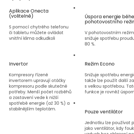
A
Aplikace Onecta
(volitelně)
Úspora energie běh
pohotovostního rež
S pomocí chytrého telefonu
či tabletu můžete ovládat
V pohotovostním reži
vnitřní klima odkudkoli
snižuje spotřebu proudu
80 %.
Invertor
Režim Econo
Kompresory řízené
Snižuje spotřebu energi
invertorem upravují otáčky
takže lze použít další za
kompresoru podle skutečné
s velkou spotřebou. Tat
potřeby. Menší počet rozběhů
funkce je rovněž úspor
a zastavení vede k nižší
spotřebě energie (až 30 %) a
stabilnějším teplotám.
Pouze ventilátor
Jednotku lze používat 
jako ventilátor, kdy fou
vzduch bez chlazení n