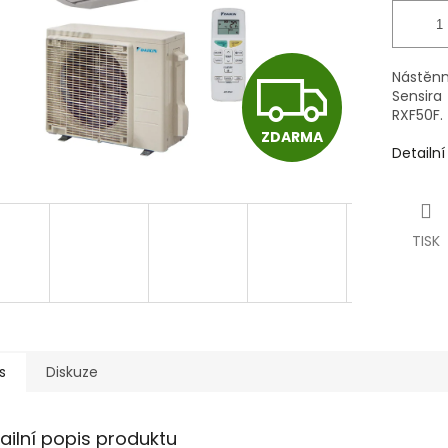
Z
Nástěnn
Sensir
RXF50F.
ZDARMA
D
Detailn
A
TISK
R
M
s
Diskuze
ailní popis produktu