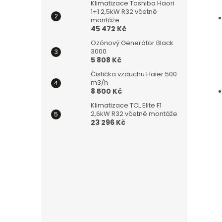
Klimatizace Toshiba Haori
1+1 2,5kW R32 včetně
montáže
45 472 Kč
Ozónový Generátor Black
3000
5 808 Kč
Čistička vzduchu Haier 500
m3/h
8 500 Kč
Klimatizace TCL Elite F1
2,6kW R32 včetně montáže
23 296 Kč