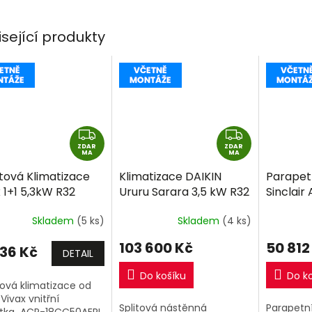
isející produkty
Z
Z
ZDAR
D
ZDAR
D
MA
MA
A
A
tová Klimatizace
Klimatizace DAIKIN
Parapet
R
R
 1+1 5,3kW R32
Ururu Sarara 3,5 kW R32
Sinclair 
M
M
ně montáže
včetně montáže
5,2kW R
A
A
Skladem
(5 ks)
Skladem
(4 ks)
montáž
103 600 Kč
50 812
136 Kč
DETAIL
Do košíku
Do k
ová klimatizace od
Vivax vnitřní
Splitová nástěnná
Parapetní