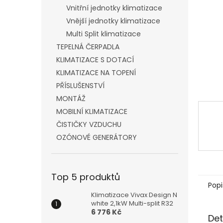
n
Vnitřní jednotky klimatizace
e
Vnější jednotky klimatizace
l
Multi Split klimatizace
TEPELNÁ ČERPADLA
KLIMATIZACE S DOTACÍ
KLIMATIZACE NA TOPENÍ
PŘÍSLUŠENSTVÍ
MONTÁŽ
MOBILNÍ KLIMATIZACE
ČISTIČKY VZDUCHU
OZÓNOVÉ GENERÁTORY
Top 5 produktů
Popi
Klimatizace Vivax Design N
white 2,1kW Multi-split R32
6 776 Kč
Det