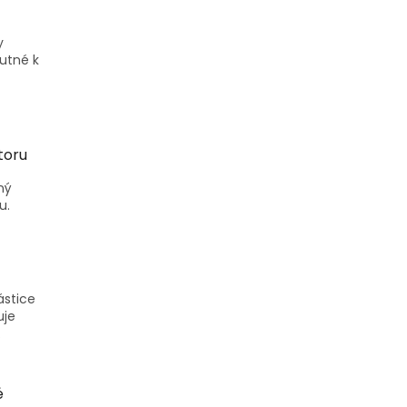
y
nutné k
toru
ný
u.
ástice
uje
.
é