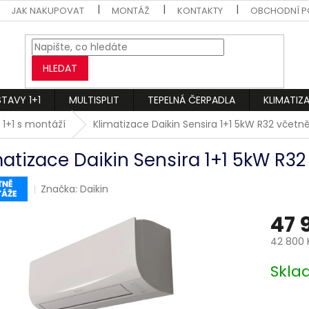
JAK NAKUPOVAT
MONTÁŽ
KONTAKTY
OBCHODNÍ P
HLEDAT
STAVY 1+1
MULTISPLIT
TEPELNÁ ČERPADLA
KLIMATIZ
 1+1 s montáží
Klimatizace Daikin Sensira 1+1 5kW R32 včet
matizace Daikin Sensira 1+1 5kW R3
Značka:
Daikin
47 
42 800 
Měrná
Skl
cena: