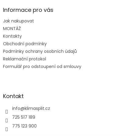
p
a
Informace pro vás
t
Jak nakupovat
í
MONTÁŽ
Kontakty
Obchodní podmínky
Podmínky ochrany osobních údajů
Reklamační protokol
Formulář pro odstoupení od smlouvy
Kontakt
info
@
klimasplit.cz
725 517 189
775 123 900