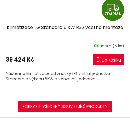
Z
ZDARMA
D
Klimatizace LG Standard 5 kW R32 včetně montáže
A
R
Skladem
(5 ks)
M
39 424 Kč
Do košíku
A
Nástěnná klimatizace od značky LG vnitřní jednotka
Standard o výkonu 5kW a venkovní jednotka.
ZOBRAZIT VŠECHNY SOUVISEJÍCÍ PRODUKTY
Z
á