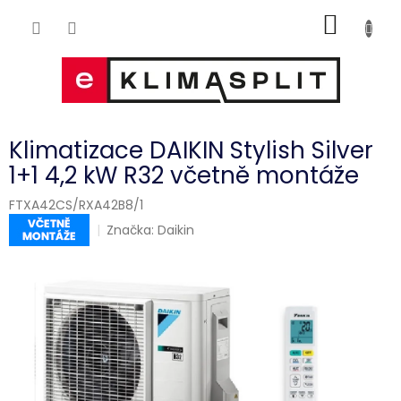
Přejít
NÁKUP
na
obsah
KOŠÍK
Klimatizace DAIKIN Stylish Silver
1+1 4,2 kW R32 včetně montáže
FTXA42CS/RXA42B8/1
Značka:
Daikin