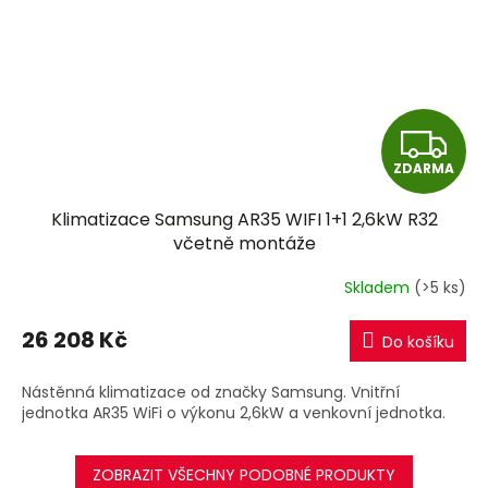
Z
ZDARMA
D
Klimatizace Samsung AR35 WIFI 1+1 2,6kW R32
A
včetně montáže
R
Skladem
(>5 ks)
M
26 208 Kč
Do košíku
A
Nástěnná klimatizace od značky Samsung. Vnitřní
jednotka AR35 WiFi o výkonu 2,6kW a venkovní jednotka.
ZOBRAZIT VŠECHNY PODOBNÉ PRODUKTY