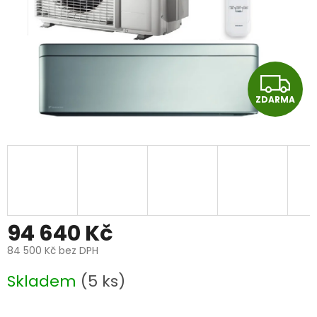
Z
ZDARMA
D
A
R
M
A
94 640 Kč
84 500 Kč bez DPH
Měrná
Skladem
(5 ks)
cena: