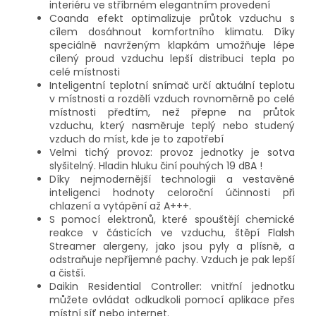
interiéru ve stříbrném elegantním provedení
Coanda efekt optimalizuje průtok vzduchu s
cílem dosáhnout komfortního klimatu. Díky
speciálně navrženým klapkám umožňuje lépe
cílený proud vzduchu lepší distribuci tepla po
celé místnosti
Inteligentní teplotní snímač určí aktuální teplotu
v místnosti a rozdělí vzduch rovnoměrně po celé
místnosti předtím, než přepne na průtok
vzduchu, který nasměruje teplý nebo studený
vzduch do míst, kde je to zapotřebí
Velmi tichý provoz: provoz jednotky je sotva
slyšitelný. Hladin hluku činí pouhých 19 dBA !
Díky nejmodernější technologii a vestavěné
inteligenci hodnoty celoroční účinnosti při
chlazení a vytápění až A+++.
S pomocí elektronů, které spouštějí chemické
reakce v částicích ve vzduchu, štěpí Flalsh
Streamer alergeny, jako jsou pyly a plísně, a
odstraňuje nepříjemné pachy. Vzduch je pak lepší
a čistší.
Daikin Residential Controller: vnitřní jednotku
můžete ovládat odkudkoli pomocí aplikace přes
místní síť nebo internet.