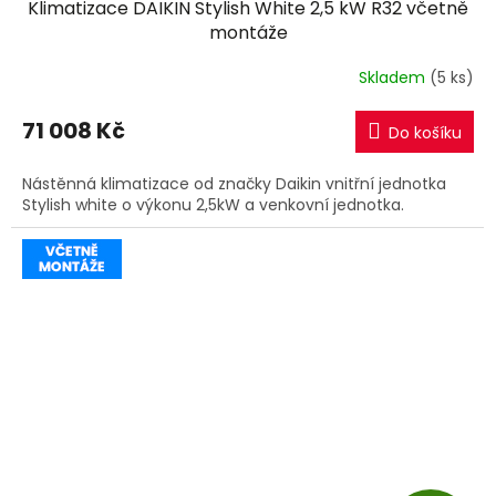
Klimatizace DAIKIN Stylish White 2,5 kW R32 včetně
A
montáže
R
Skladem
(5 ks)
M
71 008 Kč
Do košíku
A
Nástěnná klimatizace od značky Daikin vnitřní jednotka
Stylish white o výkonu 2,5kW a venkovní jednotka.