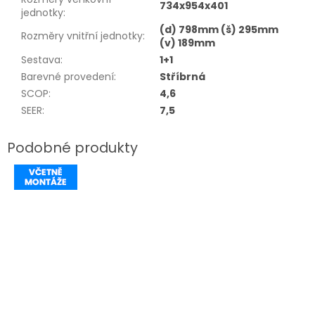
734x954x401
jednotky
:
(d) 798mm (š) 295mm
Rozměry vnitřní jednotky
:
(v) 189mm
Sestava
:
1+1
Barevné provedení
:
Stříbrná
SCOP
:
4,6
SEER
:
7,5