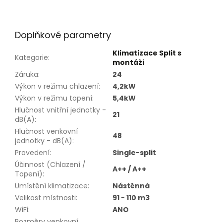
Doplňkové parametry
Klimatizace Split s
Kategorie
:
montáží
Záruka
:
24
Výkon v režimu chlazení
:
4,2kW
Výkon v režimu topení
:
5,4kW
Hlučnost vnitřní jednotky -
21
dB(A)
:
Hlučnost venkovní
48
jednotky - dB(A)
:
Provedení
:
Single-split
Účinnost (Chlazení /
A++ / A++
Topení)
:
Umístění klimatizace
:
Nástěnná
Velikost místnosti
:
91 - 110 m3
WiFi
:
ANO
Rozměry venkovní