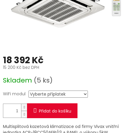
18 392 Kč
15 200 Kč
bez DPH
Měrná
Skladem
(5 ks)
cena:
WiFi modul
Přidat do košíku
Multisplitová kazetová klimatizace od firmy Vivax vnitřní
jednotka ACP-18CC50AERI/I3 + PANEL
o výkonu 5kW.