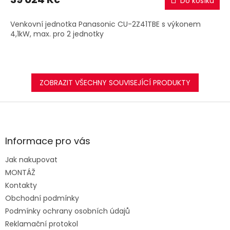
Do košíku
Venkovní jednotka Panasonic CU-2Z41TBE s výkonem
4,1kW, max. pro 2 jednotky
ZOBRAZIT VŠECHNY SOUVISEJÍCÍ PRODUKTY
Z
á
p
a
Informace pro vás
t
Jak nakupovat
í
MONTÁŽ
Kontakty
Obchodní podmínky
Podmínky ochrany osobních údajů
Reklamační protokol