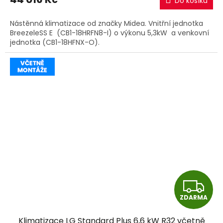
Do košíku
A
Nástěnná klimatizace od značky Midea. Vnitřní jednotka
BreezeleSS E (CB1-18HRFN8-I) o výkonu 5,3kW a venkovní
jednotka (CB1-18HFNX-O).
Z
ZDARMA
D
Klimatizace LG Standard Plus 6,6 kW R32 včetně