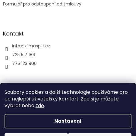
Formulář pro odstoupení od smlouvy
Kontakt
info
@
klimasplit.cz
725 517 189
775 123 900
air-cool
Soubory cookies a další technologie používáme pro
co nejlepší uživatelský komfort. Zde si je můžete
vybrat nebo
zde
.
Vytvořil Shoptet
Nastavení
Copyright 2026
Klimatizace do bytu a firem
. Všechna