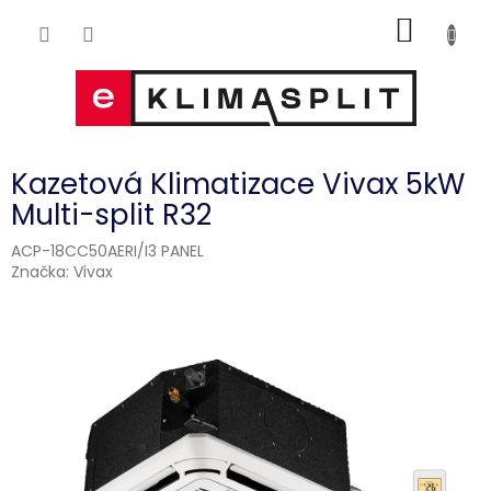
Přejít
NÁKUP
na
obsah
KOŠÍK
Kazetová Klimatizace Vivax 5kW
Multi-split R32
ACP-18CC50AERI/I3 PANEL
Značka:
Vivax