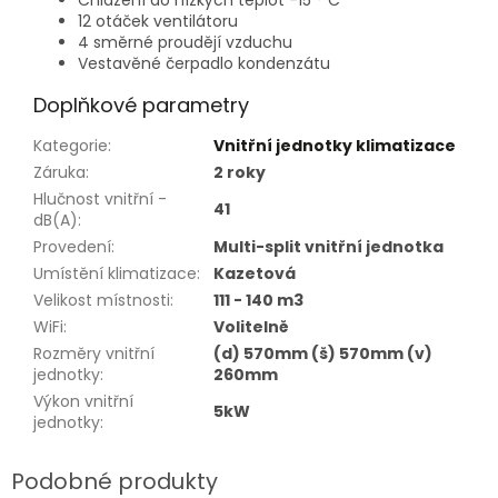
Chlazení do nízkých teplot -15 ° C
12 otáček ventilátoru
4 směrné proudějí vzduchu
Vestavěné čerpadlo kondenzátu
Doplňkové parametry
Kategorie
:
Vnitřní jednotky klimatizace
Záruka
:
2 roky
Hlučnost vnitřní -
41
dB(A)
:
Provedení
:
Multi-split vnitřní jednotka
Umístění klimatizace
:
Kazetová
Velikost místnosti
:
111 - 140 m3
WiFi
:
Volitelně
Rozměry vnitřní
(d) 570mm (š) 570mm (v)
jednotky
:
260mm
Výkon vnitřní
5kW
jednotky
: