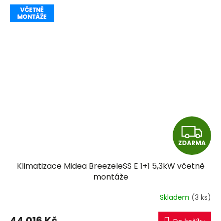
Z
ZDARMA
D
Klimatizace Midea BreezeleSS E 1+1 5,3kW včetně
A
montáže
R
Skladem
(3 ks)
M
44 016 Kč