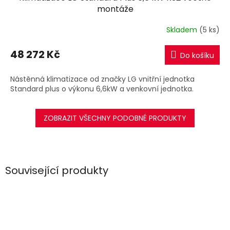
A
montáže
R
Skladem
(5 ks)
M
48 272 Kč
Do košíku
A
Nástěnná klimatizace od značky LG vnitřní jednotka
Standard plus o výkonu 6,6kW a venkovní jednotka.
ZOBRAZIT VŠECHNY PODOBNÉ PRODUKTY
Související produkty