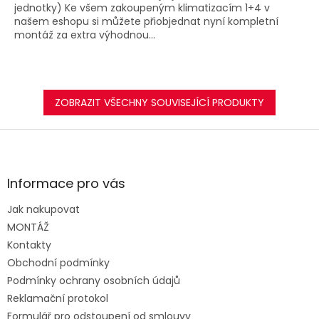
jednotky) Ke všem zakoupeným klimatizacím 1+4 v
našem eshopu si můžete přiobjednat nyní kompletní
montáž za extra výhodnou...
ZOBRAZIT VŠECHNY SOUVISEJÍCÍ PRODUKTY
Z
á
p
a
Informace pro vás
t
Jak nakupovat
í
MONTÁŽ
Kontakty
Obchodní podmínky
Podmínky ochrany osobních údajů
Reklamační protokol
Formulář pro odstoupení od smlouvy