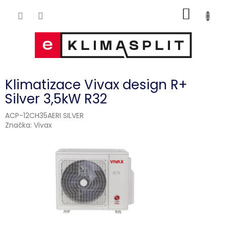
Přejít
NÁKUP
na
obsah
KOŠÍK
Klimatizace Vivax design R+
Silver 3,5kW R32
ACP-12CH35AERI SILVER
Značka:
Vivax