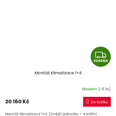
Z
ZDARMA
D
Montáž klimatizace 1+4
A
R
Skladem
(>5 ks)
M
20 160 Kč
Do košíku
A
Montáž klimatizace 1+4 (1vnější jednotka + 4vnitřní