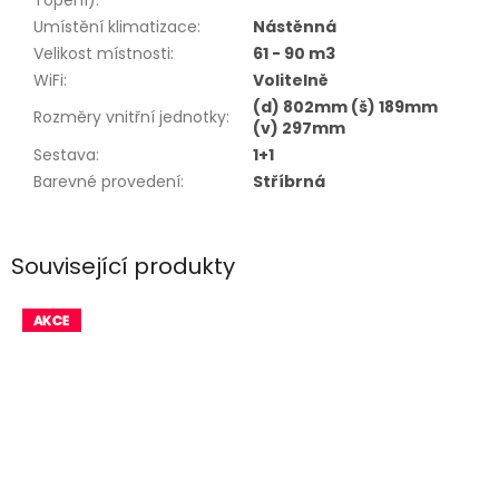
Topení)
:
Umístění klimatizace
:
Nástěnná
Velikost místnosti
:
61 - 90 m3
WiFi
:
Volitelně
(d) 802mm (š) 189mm
Rozměry vnitřní jednotky
:
(v) 297mm
Sestava
:
1+1
Barevné provedení
:
Stříbrná
Související produkty