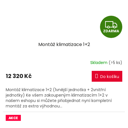
Z
ZDARMA
D
Montáž klimatizace 1+2
A
R
Skladem
(>5 ks)
M
12 320 Kč
Do košíku
A
Montáž klimatizace 1+2 (1vnější jednotka + 2vnitřní
jednotky) Ke všem zakoupeným klimatizacím 1+2 v
našem eshopu si můžete přiobjednat nyní kompletní
montáž za extra výhodnou...