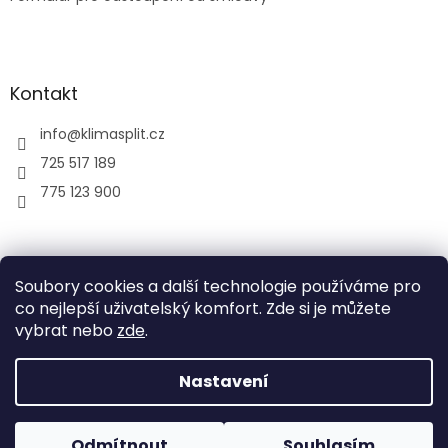
Kontakt
info
@
klimasplit.cz
725 517 189
775 123 900
air-cool
Soubory cookies a další technologie používáme pro
co nejlepší uživatelský komfort. Zde si je můžete
vybrat nebo
zde
.
Vytvořil Shoptet
Nastavení
Copyright 2026
Klimatizace do bytu a firem
. Všechna
Odmítnout
Souhlasím
práva vyhrazena.