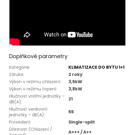
Doplňkové parametry
Kategorie
:
KLIMATIZACE DO BYTU 1+1
Záruka
:
2 roky
Výkon v režimu chlazení
:
3,5kW
Výkon v režimu topení
:
3,8kW
Hlučnost vnitřní jednotky -
21
dB(A)
:
Hlučnost venkovní
55
jednotky - dB(A)
:
Provedení
:
Single-split
Účinnost (Chlazení /
A+++ / A++