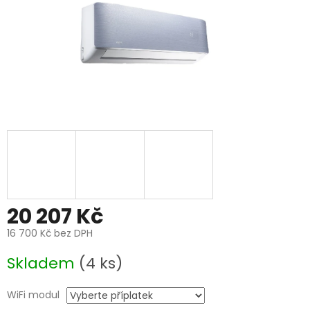
20 207 Kč
16 700 Kč
bez DPH
Měrná
Skladem
(4 ks)
cena:
WiFi modul