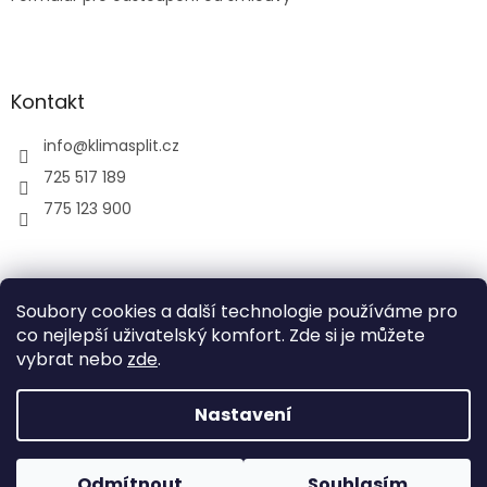
Kontakt
info
@
klimasplit.cz
725 517 189
775 123 900
air-cool
Soubory cookies a další technologie používáme pro
co nejlepší uživatelský komfort. Zde si je můžete
vybrat nebo
zde
.
Vytvořil Shoptet
Nastavení
Copyright 2026
Klimatizace do bytu a firem
. Všechna
Odmítnout
Souhlasím
práva vyhrazena.