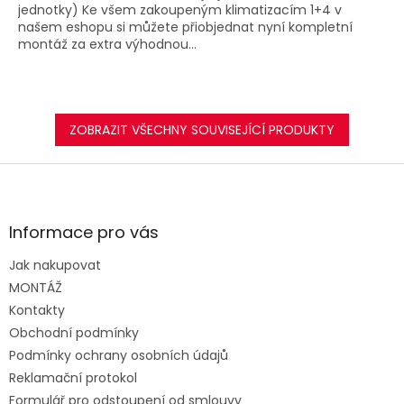
jednotky) Ke všem zakoupeným klimatizacím 1+4 v
našem eshopu si můžete přiobjednat nyní kompletní
montáž za extra výhodnou...
ZOBRAZIT VŠECHNY SOUVISEJÍCÍ PRODUKTY
Z
á
p
a
Informace pro vás
t
Jak nakupovat
í
MONTÁŽ
Kontakty
Obchodní podmínky
Podmínky ochrany osobních údajů
Reklamační protokol
Formulář pro odstoupení od smlouvy