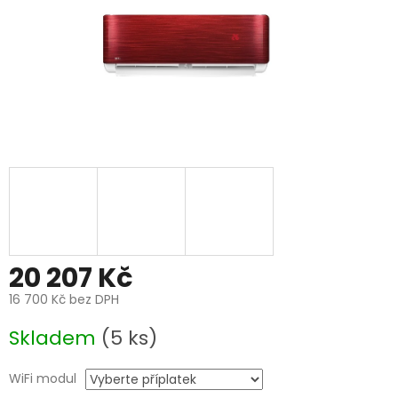
20 207 Kč
16 700 Kč
bez DPH
Měrná
Skladem
(5 ks)
cena:
WiFi modul