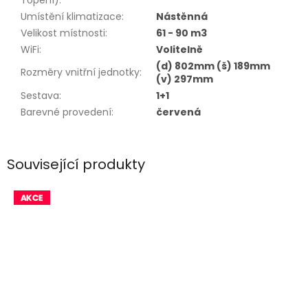
Topení)
:
Umístění klimatizace
:
Nástěnná
Velikost místnosti
:
61 - 90 m3
WiFi
:
Volitelně
(d) 802mm (š) 189mm
Rozměry vnitřní jednotky
:
(v) 297mm
Sestava
:
1+1
Barevné provedení
:
červená
Související produkty