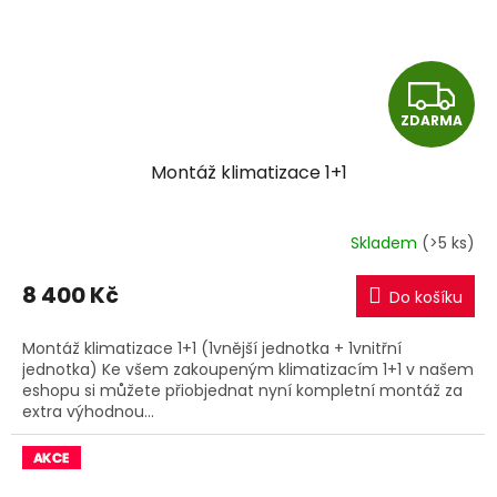
Z
ZDARMA
D
Montáž klimatizace 1+1
A
R
Skladem
(>5 ks)
M
8 400 Kč
Do košíku
A
Montáž klimatizace 1+1 (1vnější jednotka + 1vnitřní
jednotka) Ke všem zakoupeným klimatizacím 1+1 v našem
eshopu si můžete přiobjednat nyní kompletní montáž za
extra výhodnou...