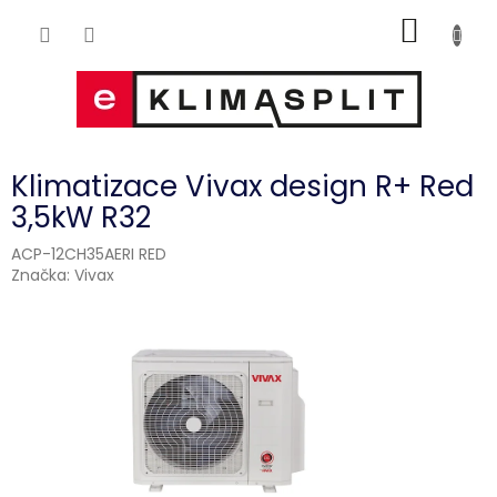
Přejít
NÁKUP
na
obsah
KOŠÍK
Klimatizace Vivax design R+ Red
3,5kW R32
ACP-12CH35AERI RED
Značka:
Vivax