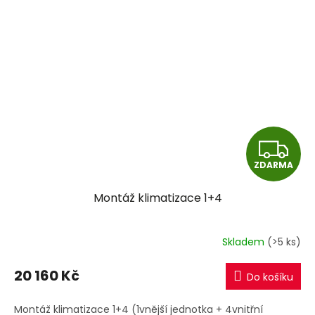
Z
ZDARMA
D
Montáž klimatizace 1+4
A
R
Skladem
(>5 ks)
M
20 160 Kč
Do košíku
A
Montáž klimatizace 1+4 (1vnější jednotka + 4vnitřní