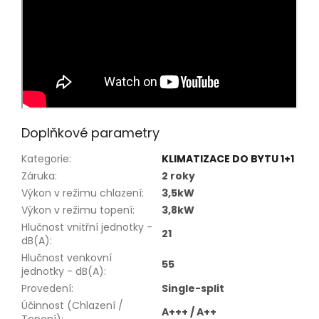
Doplňkové parametry
Kategorie
:
KLIMATIZACE DO BYTU 1+1
Záruka
:
2 roky
Výkon v režimu chlazení
:
3,5kW
Výkon v režimu topení
:
3,8kW
Hlučnost vnitřní jednotky -
21
dB(A)
:
Hlučnost venkovní
55
jednotky - dB(A)
:
Provedení
:
Single-split
Účinnost (Chlazení /
A+++ / A++