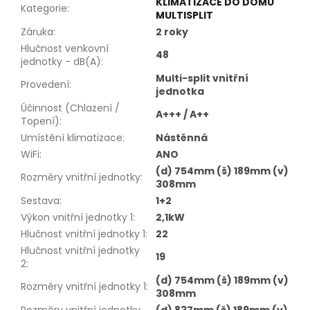
KLIMATIZACE DO DOMU
Kategorie
:
MULTISPLIT
Záruka
:
2 roky
Hlučnost venkovní
48
jednotky - dB(A)
:
Multi-split vnitřní
Provedení
:
jednotka
Účinnost (Chlazení /
A+++ / A++
Topení)
:
Umístění klimatizace
:
Nástěnná
WiFi
:
ANO
(d) 754mm (š) 189mm (v)
Rozměry vnitřní jednotky
:
308mm
Sestava
:
1+2
Výkon vnitřní jednotky 1
:
2,1kW
Hlučnost vnitřní jednotky 1
:
22
Hlučnost vnitřní jednotky
19
2
:
(d) 754mm (š) 189mm (v)
Rozměry vnitřní jednotky 1
:
308mm