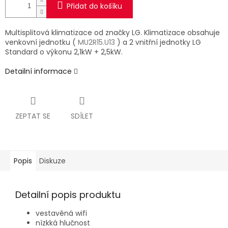
Přidat do košíku
Multisplitová klimatizace od značky LG. Klimatizace obsahuje
venkovní jednotku (
MU2R15.U13
) a 2 vnitřní jednotky LG
Standard o výkonu 2,1kW + 2,5kW.
Detailní informace
ZEPTAT SE
SDÍLET
Popis
Diskuze
Detailní popis produktu
vestavěná wifi
nízkká hlučnost