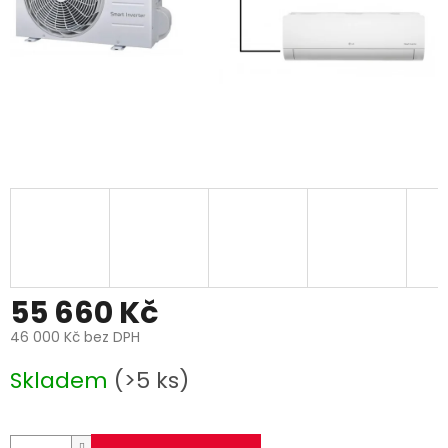
55 660 Kč
46 000 Kč bez DPH
Měrná
Skladem
(>5 ks)
cena: