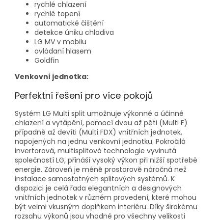
rychlé chlazení
rychlé topení
automatické čištění
detekce úniku chladiva
LG MV v mobilu
ovládaní hlasem
Goldfin
Venkovní jednotka:
Perfektní řešení pro více pokojů
Systém LG Multi split umožnuje výkonné a účinné
chlazení a vytápění, pomocí dvou až pěti (Multi F)
případně až devíti (Multi FDX) vnitřních jednotek,
napojených na jednu venkovní jednotku. Pokročilá
invertorová, multisplitová technologie vyvinutá
společností LG, přináší vysoký výkon při nižší spotřebě
energie. Zároveň je méně prostorově náročná než
instalace samostatných splitových systémů. K
dispozici je celá řada elegantních a designových
vnitřních jednotek v různém provedení, které mohou
být velmi vkusným doplňkem interiéru. Díky širokému
rozsahu výkonů jsou vhodné pro všechny velikosti