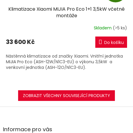
D
Klimatizace Xiaomi MIJIA Pro Eco 1+1 3,5kW včetně
A
montáže
R
Skladem
(>5 ks)
M
33 600 Kč
Do košíku
A
Nástěnná klimatizace od značky Xiaomi. Vnitřní jednotka
MIJIA Pro Eco (ASH-12W/N1C3-EU) o výkonu 3,5kW a
venkovní jednotka (ASH-12O/N1C3-EU).
ZOBRAZIT VŠECHNY SOUVISEJÍCÍ PRODUKTY
Z
á
p
a
Informace pro vás