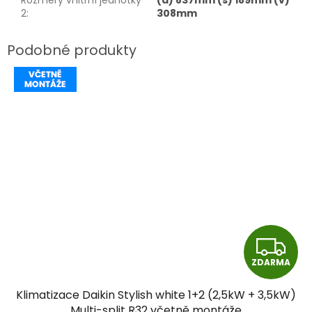
Rozměry vnitřní jednotky
(d) 837mm (š) 189mm (v)
2
:
308mm
Z
ZDARMA
D
Klimatizace Daikin Stylish white 1+2 (2,5kW + 3,5kW)
A
Multi-split R32 včetně montáže