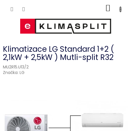
Přejít
NÁKUP
na
obsah
KOŠÍK
Klimatizace LG Standard 1+2 (
2,1kW + 2,5kW ) Mutli-split R32
MU2R15.U13/2
Značka:
LG