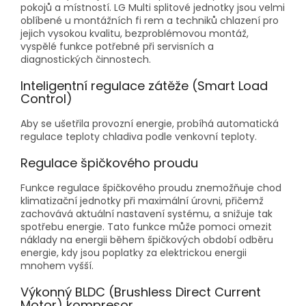
pokojů a místností. LG Multi splitové jednotky jsou velmi
oblíbené u montážních fi rem a techniků chlazení pro
jejich vysokou kvalitu, bezproblémovou montáž,
vyspělé funkce potřebné při servisních a
diagnostických činnostech.
Inteligentní regulace zátěže (Smart Load
Control)
Aby se ušetřila provozní energie, probíhá automatická
regulace teploty chladiva podle venkovní teploty.
Regulace špičkového proudu
Funkce regulace špičkového proudu znemožňuje chod
klimatizační jednotky při maximální úrovni, přičemž
zachovává aktuální nastavení systému, a snižuje tak
spotřebu energie. Tato funkce může pomoci omezit
náklady na energii během špičkových období odběru
energie, kdy jsou poplatky za elektrickou energii
mnohem vyšší.
Výkonný BLDC (Brushless Direct Current
Motor) kompresor