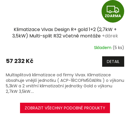
Z
ZDARMA
D
Klimatizace Vivax Design R+ gold 1+2 (2,7kW +
A
3,5kW) Multi-split R32 včetně montáže
+dárek
zdarma
R
Skladem
(5 ks)
M
57 232 Kč
DETAIL
A
Multisplitová klimatizace od firmy Vivax. Klimatizace
obsahuje vnější jednotku ( ACP-18COFM50AERIs ) o výkonu
5,3kW a 2 vnitřní klimatizační jednotky Gold o výkonu
2,7kW 3,5kW....
ZOBRAZIT VŠECHNY PODOBNÉ PRODUKTY