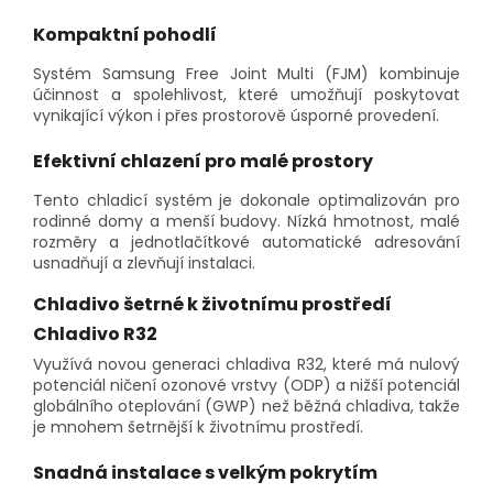
Kompaktní pohodlí
Systém Samsung Free Joint Multi (FJM) kombinuje
účinnost a spolehlivost, které umožňují poskytovat
vynikající výkon i přes prostorově úsporné provedení.
Efektivní chlazení pro malé prostory
Tento chladicí systém je dokonale optimalizován pro
rodinné domy a menší budovy. Nízká hmotnost, malé
rozměry a jednotlačítkové automatické adresování
usnadňují a zlevňují instalaci.
Chladivo šetrné k životnímu prostředí
Chladivo R32
Využívá novou generaci chladiva R32, které má nulový
potenciál ničení ozonové vrstvy (ODP) a nižší potenciál
globálního oteplování (GWP) než běžná chladiva, takže
je mnohem šetrnější k životnímu prostředí.
Snadná instalace s velkým pokrytím