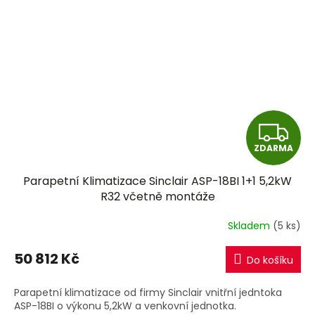
Z
ZDARMA
D
Parapetní Klimatizace Sinclair ASP-18BI 1+1 5,2kW
A
R32 včetně montáže
R
Skladem
(5 ks)
M
50 812 Kč
Do košíku
A
Parapetní klimatizace od firmy Sinclair vnitřní jedntoka
ASP-18BI o výkonu 5,2kW a venkovní jednotka.