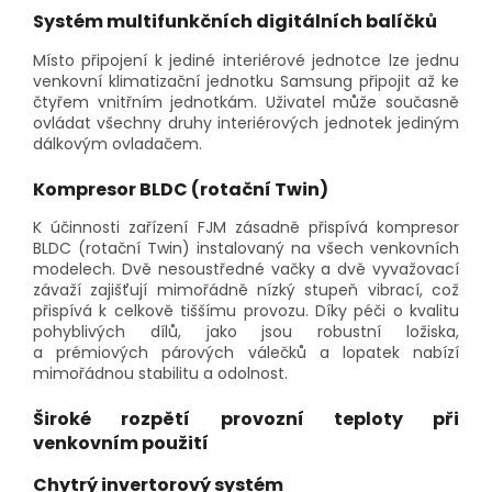
Systém multifunkčních digitálních balíčků
Místo připojení k jediné interiérové jednotce lze jednu
venkovní klimatizační jednotku Samsung připojit až ke
čtyřem vnitřním jednotkám. Uživatel může současně
ovládat všechny druhy interiérových jednotek jediným
dálkovým ovladačem.
Kompresor BLDC (rotační Twin)
K účinnosti zařízení FJM zásadně přispívá kompresor
BLDC (rotační Twin) instalovaný na všech venkovních
modelech. Dvě nesoustředné vačky a dvě vyvažovací
závaží zajišťují mimořádně nízký stupeň vibrací, což
přispívá k celkově tiššímu provozu. Díky péči o kvalitu
pohyblivých dílů, jako jsou robustní ložiska,
a prémiových párových válečků a lopatek nabízí
mimořádnou stabilitu a odolnost.
Široké rozpětí provozní teploty při
venkovním použití
Chytrý invertorový systém