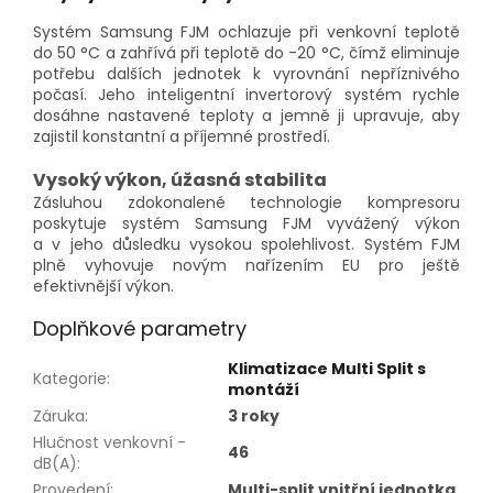
Systém Samsung FJM ochlazuje při venkovní teplotě
do 50 °C a zahřívá při teplotě do -20 °C, čímž eliminuje
potřebu dalších jednotek k vyrovnání nepříznivého
počasí. Jeho inteligentní invertorový systém rychle
dosáhne nastavené teploty a jemně ji upravuje, aby
zajistil konstantní a příjemné prostředí.
Vysoký výkon, úžasná stabilita
Zásluhou zdokonalené technologie kompresoru
poskytuje systém Samsung FJM vyvážený výkon
a v jeho důsledku vysokou spolehlivost. Systém FJM
plně vyhovuje novým nařízením EU pro ještě
efektivnější výkon.
Doplňkové parametry
Klimatizace Multi Split s
Kategorie
:
montáží
Záruka
:
3 roky
Hlučnost venkovní -
46
dB(A)
:
Provedení
:
Multi-split vnitřní jednotka