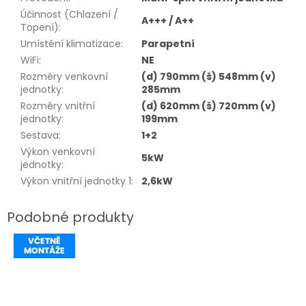
Účinnost (Chlazení /
A+++ / A++
Topení)
:
Umístění klimatizace
:
Parapetní
WiFi
:
NE
Rozměry venkovní
(d) 790mm (š) 548mm (v)
jednotky
:
285mm
Rozměry vnitřní
(d) 620mm (š) 720mm (v)
jednotky
:
199mm
Sestava
:
1+2
Výkon venkovní
5kW
jednotky
:
Výkon vnitřní jednotky 1
:
2,6kW