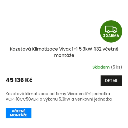
Z
ZDARMA
D
Kazetová Klimatizace Vivax 1+1 5,3kW R32 včetně
A
montáže
R
Skladem
(5 ks)
M
45 136 Kč
DETAIL
A
Kazetová klimatizace od firmy Vivax vnitřní jednotka
ACP-18CC50AERI o výkonu 5,3kW a venkovní jednotka.