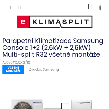
Přejít
NÁKUP
na
obsah
KOŠÍK
Parapetní Klimatizace Samsung
Console 1+2 (2,6kW + 2,6kW)
Multi-split R32 včetně montáže
AJ050TXJ2KG/10
Značka:
Samsung