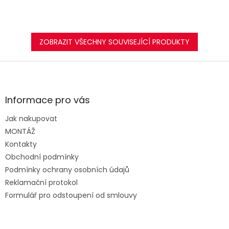
ZOBRAZIT VŠECHNY SOUVISEJÍCÍ PRODUKTY
Z
á
p
a
Informace pro vás
t
Jak nakupovat
í
MONTÁŽ
Kontakty
Obchodní podmínky
Podmínky ochrany osobních údajů
Reklamační protokol
Formulář pro odstoupení od smlouvy