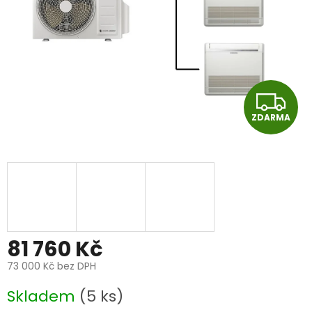
Z
ZDARMA
D
A
R
M
A
81 760 Kč
73 000 Kč bez DPH
Měrná
Skladem
(5 ks)
cena: