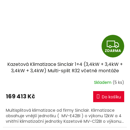
Z
ZDARMA
D
Kazetová Klimatizace Sinclair 1+4 (3,4kW + 3,4kW +
A
3,4kW + 3,4kW) Multi-split R32 včetně montáže
R
Skladem
(5 ks)
M
169 413 Kč
Do košíku
A
Multisplitová klimatizace od firmy Sinclair. Klimatizace
obsahuje vnější jednotku ( MV-E42BI ) o výkonu 12kW a 4
vnitřní klimatizační jednotky Kazetové MV-C12BI o výkonu...