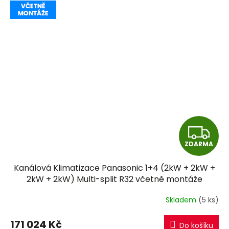
Z
ZDARMA
D
Kanálová Klimatizace Panasonic 1+4 (2kW + 2kW +
A
2kW + 2kW) Multi-split R32 včetně montáže
R
Skladem
(5 ks)
M
171 024 Kč
Do košíku