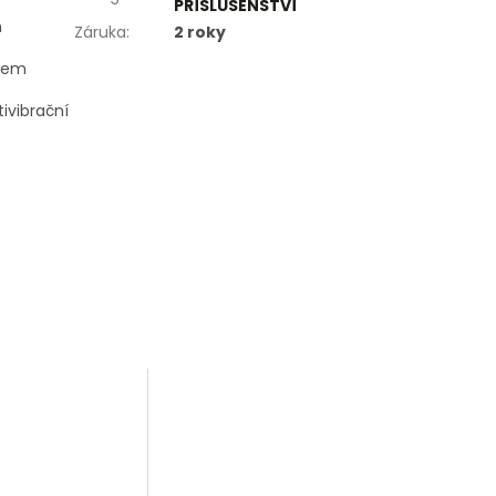
PŘÍSLUŠENSTVÍ
h
Záruka
:
2 roky
ntem
ivibrační