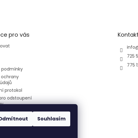
ce pro vás
Kontak
povat
info
725 5
775 
 podmínky
 ochrany
údajů
í protokol
pro odstoupení
vy
Odmítnout
Souhlasím
air-cool