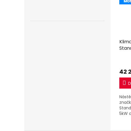
Klim
Stan
včet
42 
D
Nástě
značk
Stand
5kW a