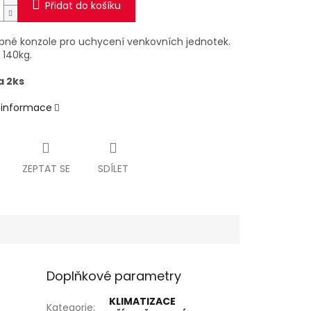
Přidat do košíku
lopné konzole pro uchycení venkovních jednotek.
 140kg.
a 2ks
í informace
ZEPTAT SE
SDÍLET
Doplňkové parametry
KLIMATIZACE
Kategorie
: