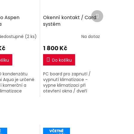
Další
o Aspen
Okenní kontakt / Card
produkt
a
systém
Nedostupné
(2 ks)
Na dotaz
Kč
1 800 Kč
ošíku
Do košíku
O kondenzátu
PC board pro zapnutí /
i Aqua je určené
vypnutí klimatizace -
í komerční a
vypne klimatizaci při
limatizace
otevření okna / dveří
é, kanálové a
í jednotky) a
ače a je navrženo
aci do...