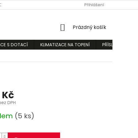
ODMÍNKY
PODMÍNKY OCHRANY OSOBNÍCH ÚDAJŮ
Přihlášení
REKLAMA
NÁKUPNÍ
Prázdný košík
KOŠÍK
ACE S DOTACÍ
KLIMATIZACE NA TOPENÍ
PŘÍSLUŠENSTVÍ
 Kč
bez DPH
adem
(5 ks)