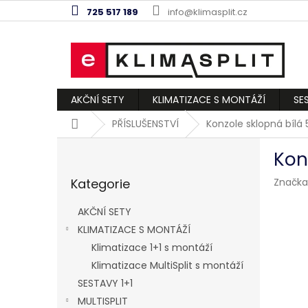
Přejít
725 517 189
info@klimasplit.cz
na
obsah
AKČNÍ SETY
KLIMATIZACE S MONTÁŽÍ
SE
Domů
PŘÍSLUŠENSTVÍ
Konzole sklopná bílá 
P
Kon
o
Přeskočit
s
Kategorie
Značka
kategorie
t
r
AKČNÍ SETY
a
KLIMATIZACE S MONTÁŽÍ
n
Klimatizace 1+1 s montáží
n
í
Klimatizace MultiSplit s montáží
p
SESTAVY 1+1
a
MULTISPLIT