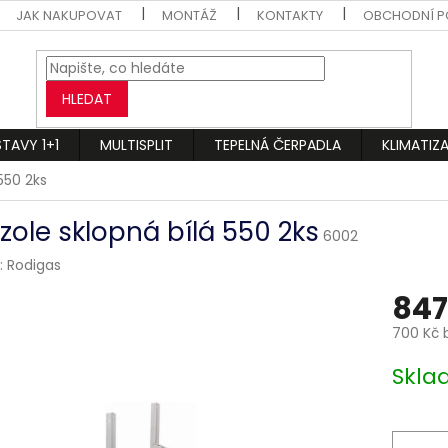
JAK NAKUPOVAT
MONTÁŽ
KONTAKTY
OBCHODNÍ P
HLEDAT
STAVY 1+1
MULTISPLIT
TEPELNÁ ČERPADLA
KLIMATIZ
550 2ks
zole sklopná bílá 550 2ks
6002
:
Rodigas
847
700 Kč 
Měrná
Skl
cena: