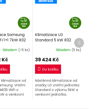
Z
Z
ZDAR
D
ZDAR
D
MA
MA
A
A
zace Samsung
Klimatizace LG
R
R
I 1+1 7kW R32
Standard 5 kW R32
Další
M
M
produkt
montáže
včetně montáže
A
A
Skladem
(>5 ks)
Skladem
(5 ks)
 Kč
39 424 Kč
ošíku
Do košíku
 klimatizace od
Nástěnná klimatizace od
amsung. Vnitřní
značky LG vnitřní jednotka
AR35 WiFi o
Standard o výkonu 5kW a
kW a venkovní
venkovní jednotka.