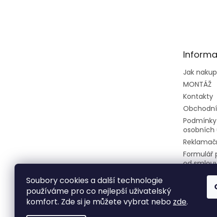
Z
á
p
a
t
Informa
í
Jak naku
MONTÁŽ
Kontakty
Obchodní
Podmínky
osobních 
Reklamačn
Formulář 
od smlou
Soubory cookies a další technologie
používáme pro co nejlepší uživatelský
komfort. Zde si je můžete vybrat nebo
zde
.