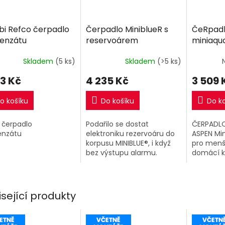
i Refco čerpadlo
Čerpadlo MiniblueR s
ČeRpadl
enzátu
reservoárem
miniaqu
Skladem
(5 ks)
Skladem
(>5 ks)
93 Kč
4 235 Kč
3 509 
o košíku
Do košíku
Do k
 čerpadlo
Podařilo se dostat
ČERPADL
enzátu
elektroniku rezervoáru do
ASPEN Min
korpusu MINIBLUE®, i když
pro menš
bez výstupu alarmu.
domácí k
(nástěnn
podstropn
odvlhčov
pro instal
isející produkty