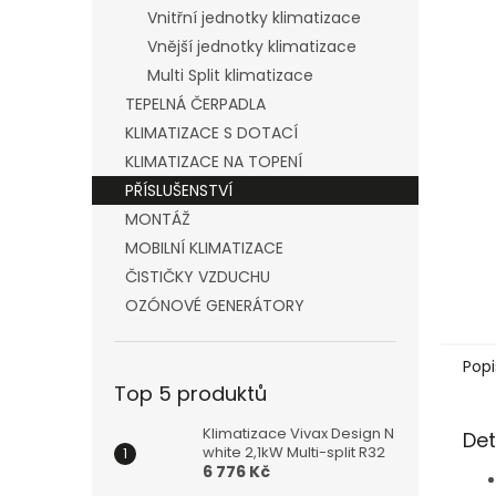
n
Vnitřní jednotky klimatizace
e
Vnější jednotky klimatizace
l
Multi Split klimatizace
TEPELNÁ ČERPADLA
KLIMATIZACE S DOTACÍ
KLIMATIZACE NA TOPENÍ
PŘÍSLUŠENSTVÍ
MONTÁŽ
MOBILNÍ KLIMATIZACE
ČISTIČKY VZDUCHU
OZÓNOVÉ GENERÁTORY
Popi
Top 5 produktů
Klimatizace Vivax Design N
Det
white 2,1kW Multi-split R32
6 776 Kč