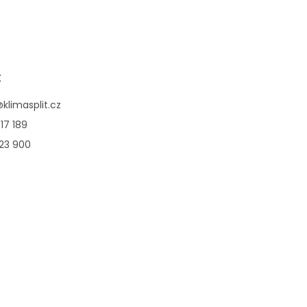
t
@
klimasplit.cz
17 189
123 900