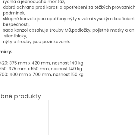
rychlá a jednoduchá montáž,
dobrá ochrana proti korozi a opotřebení za těžkých provozníc
podmínek,
sklopné konzole jsou opatřeny nýty s velmi vysokým koeficie
bezpečnosti,
sada konzol obsahuje šrouby M8,podložky, pojistné matky a ant
silentbloky,
nýty a šrouby jsou pozinkované.
měry:
 420: 375 mm x 420 mm, nosnost 140 kg
 550: 375 mm x 550 mm, nosnost 140 kg
 700: 400 mm x 700 mm, nosnost 150 kg