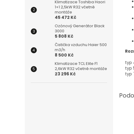
Klimatizace Toshiba Haori
1+1 2,5kW R32 včetně
montáže
45 472 Kč
Ozónový Generátor Black
3000
5 808 Kč
Čistička vzduchu Haier 500
m3/h
Roz
8 500 Kč
typ
Klimatizace TCL Elite F1
typ
2,6kW R32 včetně montáže
23 296 Kč
typ