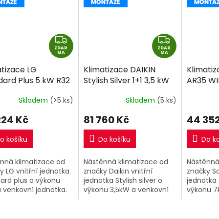
Z
Z
ZDAR
D
ZDAR
D
MA
MA
A
A
atizace LG
Klimatizace DAIKIN
Klimati
R
R
dard Plus 5 kW R32
Stylish Silver 1+1 3,5 kW
AR35 WIF
M
M
ně montáže
R32 včetně montáže
včetně 
A
A
Skladem
(>5 ks)
Skladem
(5 ks)
224 Kč
81 760 Kč
44 352
o košíku
Do košíku
Do k
nná klimatizace od
Nástěnná klimatizace od
Nástěnná
y LG vnitřní jednotka
značky Daikin vnitřní
značky S
ard plus o výkonu
jednotka Stylish silver o
jednotka 
 venkovní jednotka.
výkonu 3,5kW a venkovní
výkonu 7
jednotka.
jednotka.