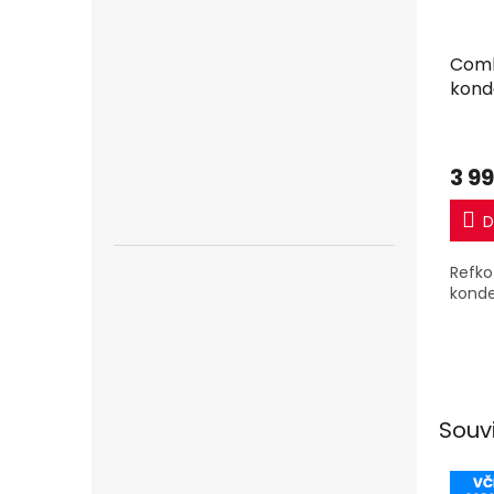
Comb
kond
3 9
D
Refko
kond
Souv