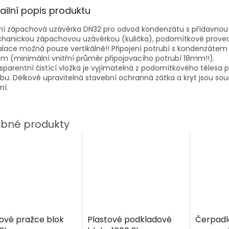
ailní popis produktu
ní zápachová uzávěrka DN32 pro odvod kondenzátu s přídavnou
hanickou zápachovou uzávěrkou (kulička), podomítkové proved
alace možná pouze vertikálně!! Připojení potrubí s kondenzátem 
 (minimální vnitřní průměr připojovacího potrubí 18mm!!).
sparentní čistící vložka je vyjímatelná z podomítkového tělesa p
bu. Délkově upravitelná stavební ochranná zátka a kryt jsou sou
ní.
vé pražce blok
Plastové podkladové
Čerpadlo