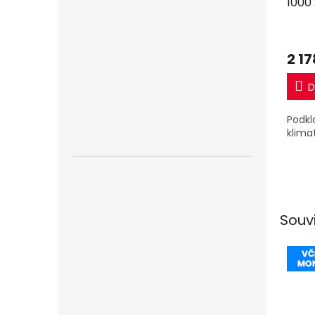
1000
2 17
D
Podkl
klima
Souv