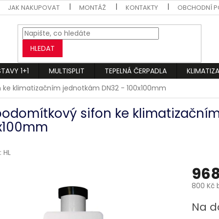
JAK NAKUPOVAT
MONTÁŽ
KONTAKTY
OBCHODNÍ P
HLEDAT
STAVY 1+1
MULTISPLIT
TEPELNÁ ČERPADLA
KLIMATIZ
n ke klimatizačním jednotkám DN32 - 100x100mm
podomítkový sifon ke klimatizační
x100mm
:
HL
968
800 Kč 
Měrná
Na d
cena: