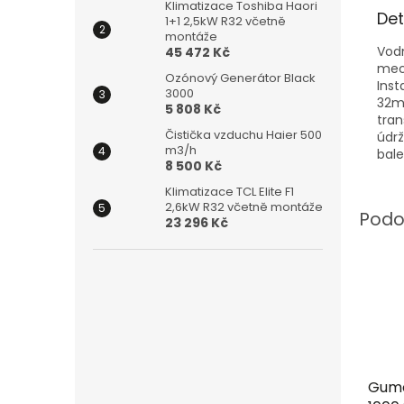
Klimatizace Toshiba Haori
Det
1+1 2,5kW R32 včetně
montáže
Vod
45 472 Kč
mec
Ozónový Generátor Black
Inst
3000
32mm
5 808 Kč
tran
Čistička vzduchu Haier 500
údrž
m3/h
bale
8 500 Kč
Klimatizace TCL Elite F1
2,6kW R32 včetně montáže
23 296 Kč
Gumo