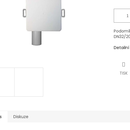
Podomík
DN32/2
Detailn
TISK
s
Diskuze