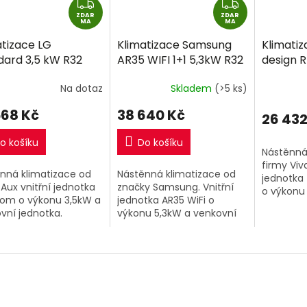
Z
Z
ZDAR
D
ZDAR
D
MA
MA
A
A
atizace LG
Klimatizace Samsung
Klimatiz
R
R
dard 3,5 kW R32
AR35 WIFI 1+1 5,3kW R32
design R
M
M
ně montáže
včetně montáže
3,5kW R
A
A
Na dotaz
Skladem
(>5 ks)
montáž
zdarma
568 Kč
38 640 Kč
26 432
o košíku
Do košíku
Nástěnná
firmy Viva
nná klimatizace od
Nástěnná klimatizace od
jednotka
 Aux vnitřní jednotka
značky Samsung. Vnitřní
o výkonu
om o výkonu 3,5kW a
jednotka AR35 WiFi o
jednotka.
vní jednotka.
výkonu 5,3kW a venkovní
A VÍCE VI
jednotka.
SESTAV 1+