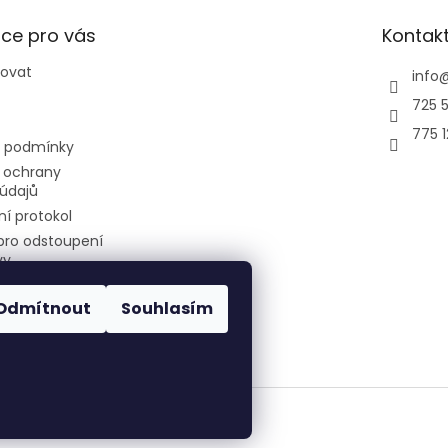
ce pro vás
Kontak
povat
info
725 5
775 
 podmínky
 ochrany
údajů
í protokol
pro odstoupení
vy
Odmítnout
Souhlasím
air-cool
Všechna práva vyhrazena.