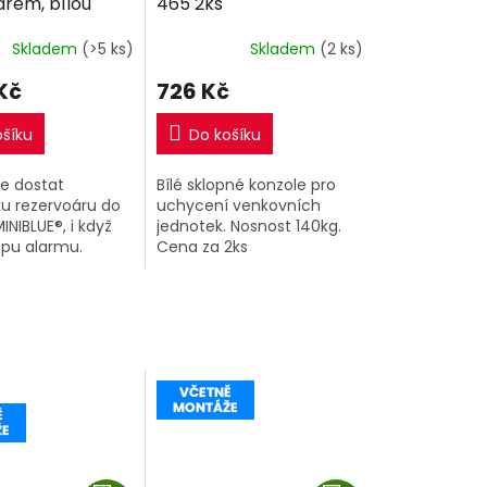
árem, bílou
465 2ks
 rohovým dílem)
Skladem
(>5 ks)
Skladem
(2 ks)
Kč
726 Kč
ošíku
Do košíku
se dostat
Bílé sklopné konzole pro
ku rezervoáru do
uchycení venkovních
INIBLUE®, i když
jednotek. Nosnost 140kg.
upu alarmu.
Cena za 2ks