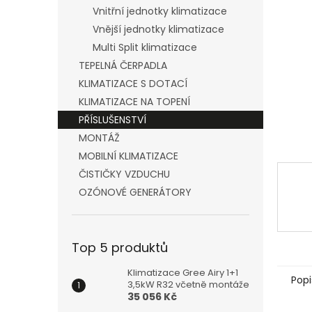
n
Vnitřní jednotky klimatizace
e
Vnější jednotky klimatizace
l
Multi Split klimatizace
TEPELNÁ ČERPADLA
KLIMATIZACE S DOTACÍ
KLIMATIZACE NA TOPENÍ
PŘÍSLUŠENSTVÍ
MONTÁŽ
MOBILNÍ KLIMATIZACE
ČISTIČKY VZDUCHU
OZÓNOVÉ GENERÁTORY
Top 5 produktů
Klimatizace Gree Airy 1+1
Popi
3,5kW R32 včetně montáže
35 056 Kč