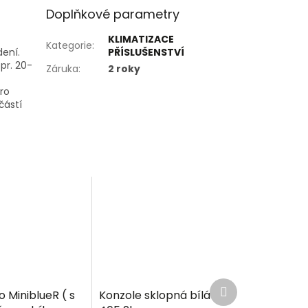
Doplňkové parametry
KLIMATIZACE
Kategorie
:
ení.
PŘÍSLUŠENSTVÍ
pr. 20-
Záruka
:
2 roky
ro
částí
Další
 MiniblueR ( s
Konzole sklopná bílá
produkt