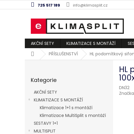
Přejít
725 517 189
info@klimasplit.cz
na
obsah
AKČNÍ SETY
KLIMATIZACE S MONTÁŽÍ
SE
Domů
PŘÍSLUŠENSTVÍ
HL podomítkový sifo
P
HL 
o
Přeskočit
s
100
Kategorie
kategorie
t
DN32
r
AKČNÍ SETY
Značka
a
KLIMATIZACE S MONTÁŽÍ
n
Klimatizace 1+1 s montáží
n
í
Klimatizace MultiSplit s montáží
p
SESTAVY 1+1
a
MULTISPLIT