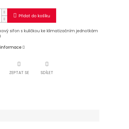
Přidat do košíku
ový sifon s kuličkou ke klimatizačním jednotkám
0
í informace
ZEPTAT SE
SDÍLET