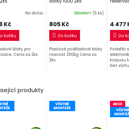
 2ks
bloky 1000 2ks
reservo
lištou a
Na dotaz
Skladem
(5 ks)
8 Kč
805 Kč
4 477 
o košíku
Do košíku
Do k
adové bloky pro
Plastové podkladové bloky
Podařilo 
tizace. Cena za 2ks
nosnost 200kg Cena za
elektroni
2ks
korpusu M
bez výst
isející produkty