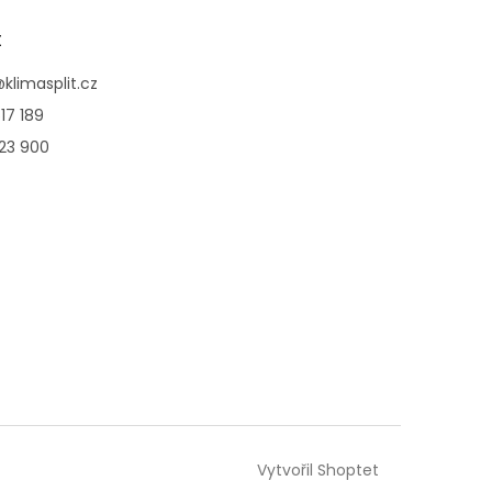
t
@
klimasplit.cz
17 189
123 900
Vytvořil Shoptet