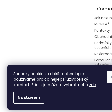
t
Informa
í
Jak naku
MONTÁŽ
Kontakty
Obchodní
Podmínky
osobních 
Reklamačn
Formulář 
od smlou
Soubory cookies a další technologie
používáme pro co nejlepší uživatelský
komfort. Zde si je můžete vybrat nebo
zde
.
Nastavení
Copyright 2026
Klimatizace do bytu a firem
. 