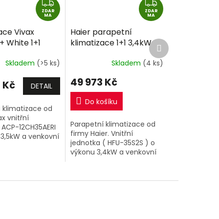
Z
Z
ZDAR
D
ZDAR
D
MA
MA
A
A
ace Vivax
Haier parapetní
R
R
+ White 1+1
klimatizace 1+1 3,4kW
Další
M
M
produkt
32 včetně
R32 včetně montáže
A
A
Skladem
(>5 ks)
Skladem
(4 ks)
e
+dárek
49 973 Kč
 Kč
DETAIL
Do košíku
 klimatizace od
x vnitřní
Parapetní klimatizace od
 ACP-12CH35AERI
firmy Haier. Vnitřní
 3,5kW a venkovní
jednotka ( HFU-35S2S ) o
 PŘI ZAKOUPENÍ 2
výkonu 3,4kW a venkovní
VAX SINGLESPLIT
jednotka.
1 NA JEDNU...