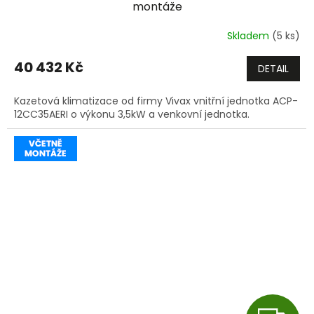
A
montáže
R
Skladem
(5 ks)
M
40 432 Kč
DETAIL
A
Kazetová klimatizace od firmy Vivax vnitřní jednotka ACP-
12CC35AERI o výkonu 3,5kW a venkovní jednotka.