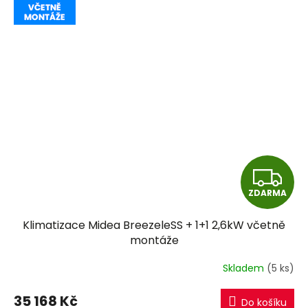
Z
ZDARMA
D
Klimatizace Midea BreezeleSS + 1+1 2,6kW včetně
A
montáže
R
Skladem
(5 ks)
M
35 168 Kč
Do košíku