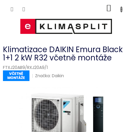
Přejít
NÁKUP
na
obsah
KOŠÍK
Klimatizace DAIKIN Emura Black
1+1 2 kW R32 včetně montáže
FTXJ20AB9/RXJ20A9/1
Značka:
Daikin