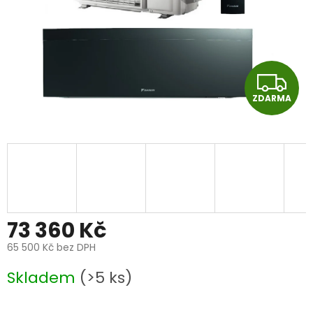
Z
ZDARMA
D
A
R
M
A
73 360 Kč
65 500 Kč bez DPH
Měrná
Skladem
(>5 ks)
cena: