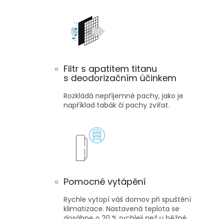
Filtr s apatitem titanu
s deodorizačním účinkem
Rozkládá nepříjemné pachy, jako je
například tabák či pachy zvířat.
Pomocné vytápění
Rychle vytopí váš domov při spuštění
klimatizace. Nastavená teplota se
dosáhne o 20 % rychleji než u běžné