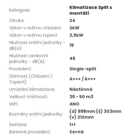
Klimatizace Split s
Kategorie
:
montáží
Záruka
:
24
Výkon v režimu chlazení
:
2kW
Výkon v režimu topení
:
2,5kW
Hlučnost vnitřní jednotky -
19
dB(A)
:
Hlučnost venkovní
46
jednotky - dB(A)
:
Provedení
:
Single-split
Účinnost (Chlazení /
A+++ / A+++
Topení)
:
Umístění klimatizace
:
Nástěnná
Velikost místnosti
:
36 - 50 m3
WiFi
:
ANO
(d) 998mm (š) 303mm
Rozměry vnitřní jednotky
:
(v) 212mm
Sestava
:
1+1
Barevné provedení
:
černá