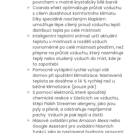
povrchem v matné krystalicky bílé barvě
Coanda efekt optimalizuje průtok vzduchu
s cílem dosáhnout komfortního klimatu.
Díky speciálně navrženým klapkám
umožňuje lépe cílený proud vzduchu lepší
distribuci tepla po celé místnosti
Inteligentní teplotní snímač určí aktuální
teplotu v místnosti a rozdělí vzduch
rovnoměrně po celé místnosti předtím, než
přepne na průtok vzduchu, který nasměruje
teplý nebo studený vzduch do míst, kde je
to zapotřebí
Pomocné vytápění rychle vytopí váš
domov při spuštění klimatizace. Nastavená
teplota se dosáhne o 14 % rychleji než u
běžné klimatizace (pouze pár)
S pomocí elektronů, které spouštějí
chemické reakce v částicích ve vzduchu,
štěpí Flalsh Streamer alergeny, jako jsou
pyly a plísně, a odstraňuje nepříjemné
pachy. Vzduch je pak lepší a čistší.
Hlasové ovládání přes Amazon Alexa nebo
Google Assistant pro ovládání hlavních
funkcí, jako je nastavená hodnota, provozní