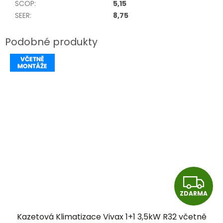
SCOP
:
5,15
SEER
:
8,75
Z
ZDARMA
D
Kazetová Klimatizace Vivax 1+1 3,5kW R32 včetně