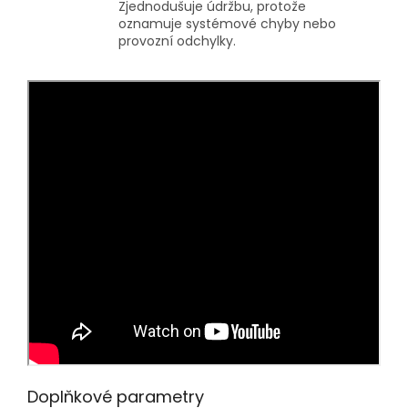
Zjednodušuje údržbu, protože
oznamuje systémové chyby nebo
provozní odchylky.
Doplňkové parametry