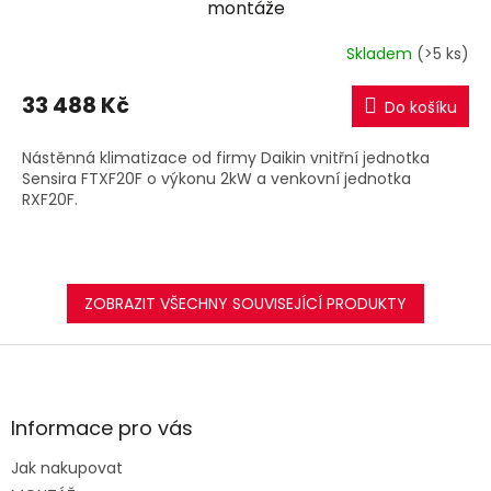
A
montáže
R
Skladem
(>5 ks)
M
33 488 Kč
Do košíku
A
Nástěnná klimatizace od firmy Daikin vnitřní jednotka
Sensira FTXF20F o výkonu 2kW a venkovní jednotka
RXF20F.
ZOBRAZIT VŠECHNY SOUVISEJÍCÍ PRODUKTY
Z
á
p
a
Informace pro vás
t
Jak nakupovat
í