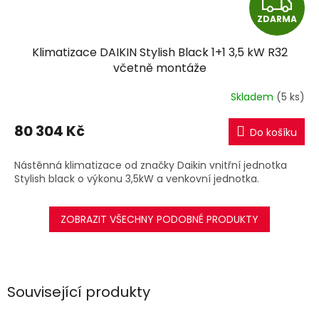
Z
ZDARMA
D
Klimatizace DAIKIN Stylish Black 1+1 3,5 kW R32
A
včetně montáže
R
Skladem
(5 ks)
M
80 304 Kč
Do košíku
A
Nástěnná klimatizace od značky Daikin vnitřní jednotka
Stylish black o výkonu 3,5kW a venkovní jednotka.
ZOBRAZIT VŠECHNY PODOBNÉ PRODUKTY
Související produkty