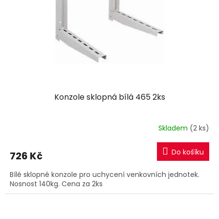
r
u
o
k
d
t
u
ů
k
t
ů
Konzole sklopná bílá 465 2ks
Skladem
(2 ks)
Do košíku
726 Kč
Bílé sklopné konzole pro uchycení venkovních jednotek.
Nosnost 140kg. Cena za 2ks