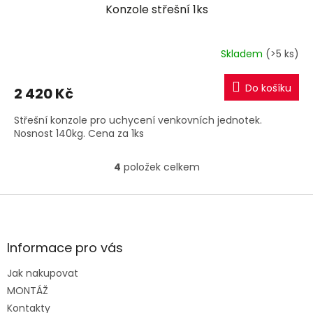
Konzole střešní 1ks
Skladem
(>5 ks)
Do košíku
2 420 Kč
Střešní konzole pro uchycení venkovních jednotek.
Nosnost 140kg. Cena za 1ks
4
položek celkem
O
v
l
Z
á
á
d
p
a
a
Informace pro vás
c
t
í
Jak nakupovat
í
p
MONTÁŽ
r
v
Kontakty