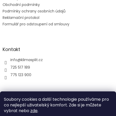
k
Obchodní podmínky
y
Podmínky ochrany osobních údajů
v
ý
Reklamační protokol
p
Formulář pro odstoupení od smlouvy
i
s
u
Kontakt
info
@
klimasplit.cz
725 517 189
775 123 900
air-cool
Soubory cookies a další technologie používáme pro
co nejlepší uživatelský komfort. Zde si je můžete
vybrat nebo
zde
.