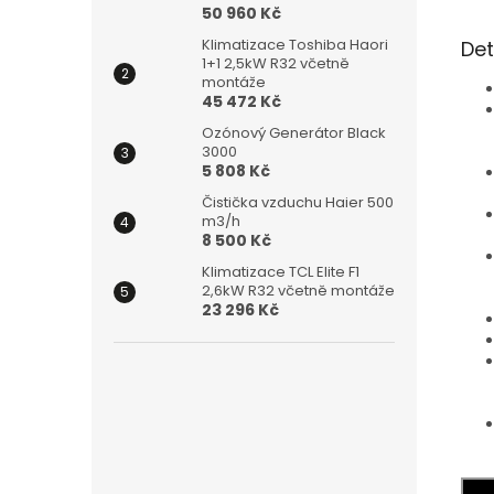
50 960 Kč
Klimatizace Toshiba Haori
Det
1+1 2,5kW R32 včetně
montáže
45 472 Kč
Ozónový Generátor Black
3000
5 808 Kč
Čistička vzduchu Haier 500
m3/h
8 500 Kč
Klimatizace TCL Elite F1
2,6kW R32 včetně montáže
23 296 Kč