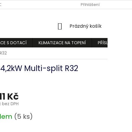
ODMÍNKY
PODMÍNKY OCHRANY OSOBNÍCH ÚDAJŮ
Přihlášení
REKLAMA
NÁKUPNÍ
Prázdný košík
KOŠÍK
ACE S DOTACÍ
KLIMATIZACE NA TOPENÍ
PŘÍSLUŠENSTVÍ
 R32
4,2kW Multi-split R32
11 Kč
č bez DPH
adem
(5 ks)