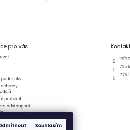
ce pro vás
Kontak
povat
info
725 5
775 
 podmínky
 ochrany
údajů
í protokol
pro odstoupení
vy
Odmítnout
Souhlasím