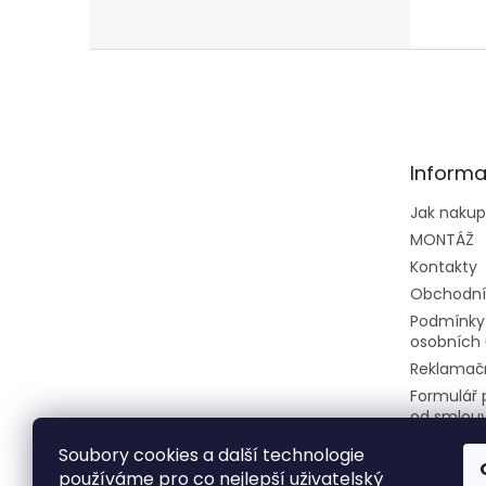
Z
á
p
a
t
Informa
í
Jak naku
MONTÁŽ
Kontakty
Obchodní
Podmínky
osobních 
Reklamačn
Formulář 
od smlou
Soubory cookies a další technologie
používáme pro co nejlepší uživatelský