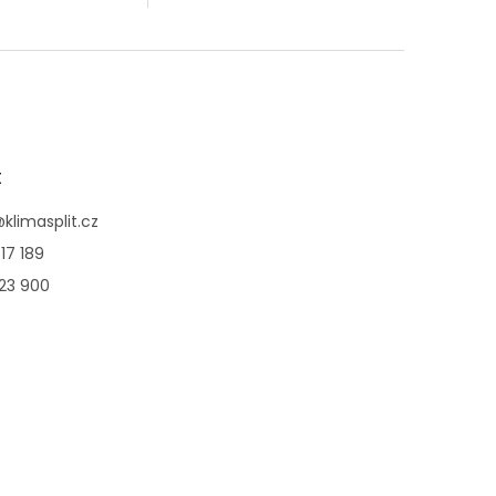
t
@
klimasplit.cz
17 189
123 900