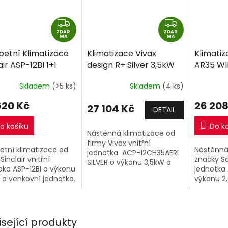
Z
Z
ZDAR
D
ZDAR
D
MA
MA
A
A
petní Klimatizace
Klimatizace Vivax
Klimati
R
R
air ASP-12BI 1+1
design R+ Silver 3,5kW
AR35 WIF
M
M
W R32 včetně
R32 včetně montáže
včetně 
A
A
Skladem
(>5 ks)
Skladem
(4 ks)
táže
+dárek zdarma
620 Kč
26 208
27 104 Kč
DETAIL
o košíku
Do k
Nástěnná klimatizace od
firmy Vivax vnitřní
etní klimatizace od
Nástěnná
jednotka ACP-12CH35AERI
Sinclair vnitřní
značky S
SILVER o výkonu 3,5kW a
oka ASP-12BI o výkonu
jednotka 
venkovní jednotka. PŘI
 a venkovní jednotka.
výkonu 2
ZAKOUPENÍ 2 A VÍCE VIVAX
jednotka.
SINGLESPLIT SESTAV 1+1 NA
JEDNU...
isející produkty