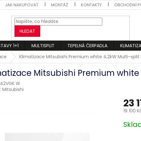
JAK NAKUPOVAT
MONTÁŽ
KONTAKTY
OBCHODNÍ P
HLEDAT
STAVY 1+1
MULTISPLIT
TEPELNÁ ČERPADLA
KLIMATIZ
zace
Klimatizace Mitsubishi Premium white 4,2kW Multi-split
matizace Mitsubishi Premium white 
F42VGK W
:
Mitsubishi
23 1
19 100 K
Měrná
Skl
cena: