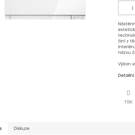
Nástěnn
estetick
technolo
činí z t
interiér
názvu Z
Výkon v
Detailn
TISK
s
Diskuze