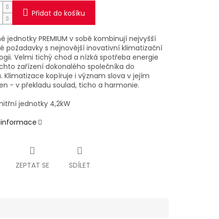
Přidat do košíku
é jednotky PREMIUM v sobě kombinují nejvyšší
é požadavky s nejnovější inovativní klimatizační
gii. Velmi tichý chod a nízká spotřeba energie
ěchto zařízení dokonalého společníka do
u. Klimatizace kopíruje i význam slova v jejím
en - v překladu soulad, ticho a harmonie.
nitřní jednotky 4,2kW
í informace
ZEPTAT SE
SDÍLET