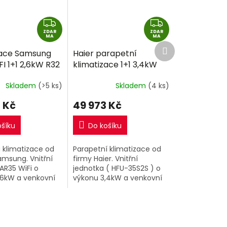
Z
Z
ZDAR
D
ZDAR
D
MA
MA
Další
A
A
zace Samsung
Haier parapetní
produkt
R
R
I 1+1 2,6kW R32
klimatizace 1+1 3,4kW
M
M
montáže
R32 včetně montáže
A
A
Skladem
(>5 ks)
Skladem
(4 ks)
 Kč
49 973 Kč
ošíku
Do košíku
 klimatizace od
Parapetní klimatizace od
amsung. Vnitřní
firmy Haier. Vnitřní
AR35 WiFi o
jednotka ( HFU-35S2S ) o
,6kW a venkovní
výkonu 3,4kW a venkovní
jednotka.