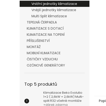
n
Vnitřní jednotky klimatizace
e
Vnější jednotky klimatizace
l
Multi Split klimatizace
TEPELNÁ ČERPADLA
KLIMATIZACE S DOTACÍ
KLIMATIZACE NA TOPENÍ
PŘÍSLUŠENSTVÍ
MONTÁŽ
MOBILNÍ KLIMATIZACE
ČISTIČKY VZDUCHU
OZÓNOVÉ GENERÁTORY
Top 5 produktů
Klimatizace Beko Evolutio
1+2 ( 2,6kW + 2,6kW) Multi-
split R32 včetně montáže
Popi
+dárek zdarma