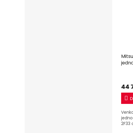
Mitsu
jedn
44 
D
Venko
jedno
2F33 