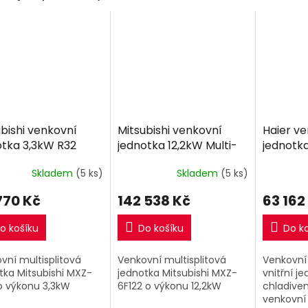
bishi venkovní
Mitsubishi venkovní
Haier v
otka 3,3kW R32
jednotka 12,2kW Multi-
jednotk
split R32
Skladem
(5 ks)
Skladem
(5 ks)
770 Kč
142 538 Kč
63 162
o košíku
Do košíku
Do k
vní multisplitová
Venkovní multisplitová
Venkovní 
tka Mitsubishi MXZ-
jednotka Mitsubishi MXZ-
vnitřní je
o výkonu 3,3kW
6F122 o výkonu 12,2kW
chladive
venkovní