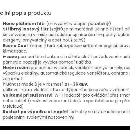
ailní popis produktu
Nano platinum filtr
(omyvatelný a opět použitelný)
Stříbrný iontový filtr
(zajišťuje mimořádně účinné čištění, př
se ze vzduchu v místnosti odstraňují nepříjemné pachy, bakter
alergeny; omyvatelný a opět použitelný)
Econo Cool
funkce, která zabezpečuje šetření energií při prov
klimatizace.
i-save
pomocí této funkce si můžete uložit požadované nast
paměti a později je vyvolat pomocí tlačítka.
Noční režim
pro pohodlný spánek, vertikální pohyb lamely, re
výpadku elektřiny, automatická regulace ventilátoru, ochrana 
zamrznutí
hlučnost modelů je v rozmezí:
21
- 36 dBA
dálkové infra. ovládání s funkcí týdenního časovače v základn
volitelné příslušenství
: Wi-Fi adaptér pro ovládání přes sm
nebo tablet (možnost zobrazení údajů o spotřebě energie přes
MelCloud)
Restart po výpadku el. napětí
jednotky se automaticky nasta
posledními zvolenými nastaveními.