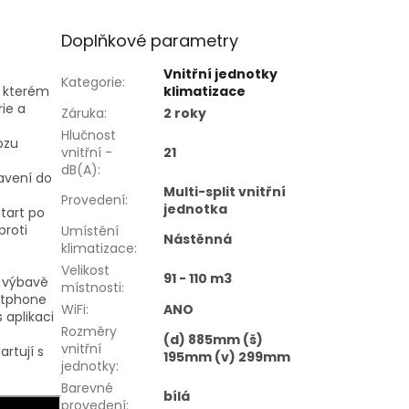
Doplňkové parametry
Vnitřní jednotky
Kategorie
:
i kterém
klimatizace
ie a
Záruka
:
2 roky
Hlučnost
ozu
vnitřní -
21
dB(A)
:
avení do
Multi-split vnitřní
Provedení
:
jednotka
start po
proti
Umístění
Nástěnná
klimatizace
:
Velikost
91 - 110 m3
í výbavě
místnosti
:
artphone
WiFi
:
ANO
 aplikaci
Rozměry
(d) 885mm (š)
vnitřní
rtují s
195mm (v) 299mm
jednotky
:
Barevné
bílá
provedení
: