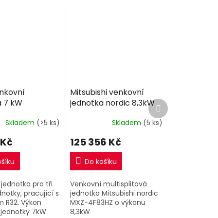
enkovní
Mitsubishi venkovní
a 7 kW
jednotka nordic 8,3kW
Další
produkt
Multi-split R32
Skladem
(>5 ks)
Skladem
(5 ks)
 Kč
125 356 Kč
ošíku
Do košíku
jednotka pro tři
Venkovní multisplitová
dnotky, pracující s
jednotka Mitsubishi nordic
m R32. Výkon
MXZ-4F83HZ o výkonu
 jednotky 7kW.
8,3kW