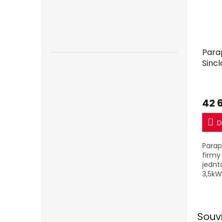
Para
Sincl
3,5k
mon
42 
D
Parap
firmy 
jednt
3,5kW
Souv