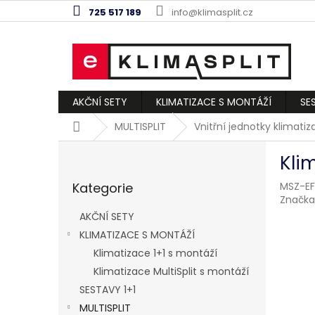
Přejít
725 517 189
info@klimasplit.cz
na
obsah
AKČNÍ SETY
KLIMATIZACE S MONTÁŽÍ
SE
Domů
MULTISPLIT
Vnitřní jednotky klimati
P
Kli
o
Přeskočit
s
Kategorie
MSZ-E
kategorie
t
Značka
r
AKČNÍ SETY
a
KLIMATIZACE S MONTÁŽÍ
n
Klimatizace 1+1 s montáží
n
í
Klimatizace MultiSplit s montáží
p
SESTAVY 1+1
a
MULTISPLIT