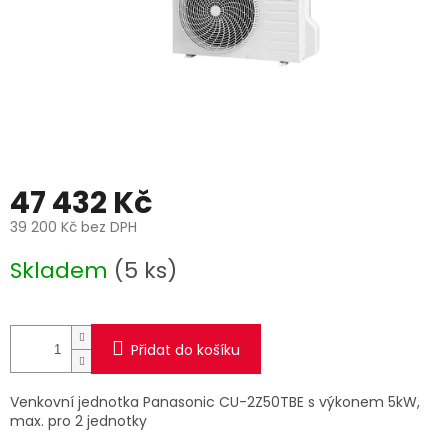
47 432 Kč
39 200 Kč bez DPH
Měrná
Skladem
(5 ks)
cena:
Přidat do košíku
Venkovní jednotka Panasonic CU-2Z50TBE s výkonem 5kW,
max. pro 2 jednotky