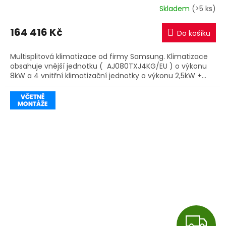
R
Skladem
(>5 ks)
M
164 416 Kč
Do košíku
A
Multisplitová klimatizace od firmy Samsung. Klimatizace
obsahuje vnější jednotku ( AJ080TXJ4KG/EU ) o výkonu
8kW a 4 vnitřní klimatizační jednotky o výkonu 2,5kW +...
Z