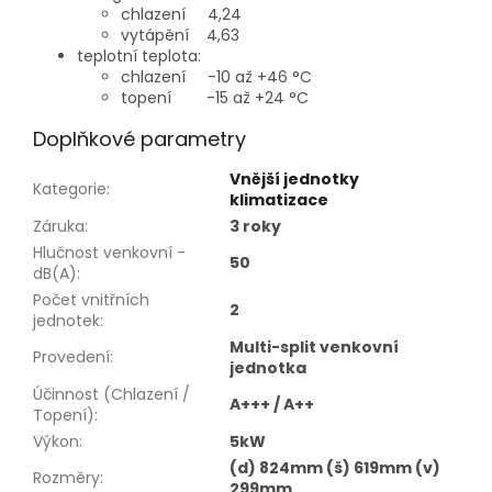
chlazení 4,24
vytápění 4,63
teplotní teplota:
chlazení -10 až +46 °C
topení -15 až +24 °C
Doplňkové parametry
Vnější jednotky
Kategorie
:
klimatizace
Záruka
:
3 roky
Hlučnost venkovní -
50
dB(A)
:
Počet vnitřních
2
jednotek
:
Multi-split venkovní
Provedení
:
jednotka
Účinnost (Chlazení /
A+++ / A++
Topení)
:
Výkon
:
5kW
(d) 824mm (š) 619mm (v)
Rozměry
:
299mm