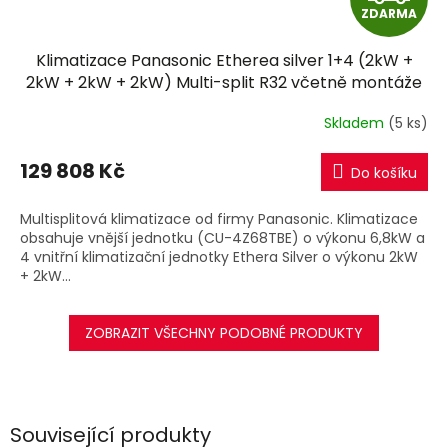
ZDARMA
D
Klimatizace Panasonic Etherea silver 1+4 (2kW +
A
2kW + 2kW + 2kW) Multi-split R32 včetně montáže
R
Skladem
(5 ks)
M
129 808 Kč
Do košíku
A
Multisplitová klimatizace od firmy Panasonic. Klimatizace
obsahuje vnější jednotku (CU-4Z68TBE) o výkonu 6,8kW a
4 vnitřní klimatizační jednotky Ethera Silver o výkonu 2kW
+ 2kW...
ZOBRAZIT VŠECHNY PODOBNÉ PRODUKTY
Související produkty