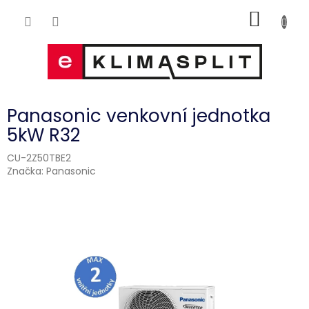
Přejít
NÁKUP
na
obsah
KOŠÍK
Panasonic venkovní jednotka
5kW R32
CU-2Z50TBE2
Značka:
Panasonic