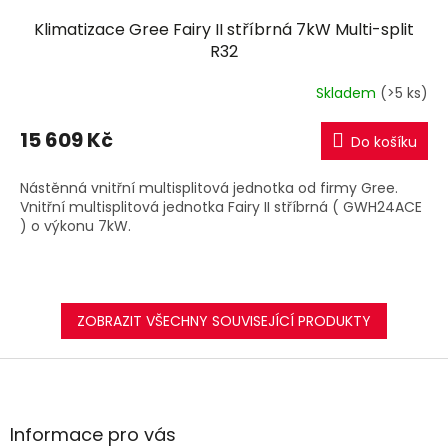
Klimatizace Gree Fairy II stříbrná 7kW Multi-split
R32
Skladem
(>5 ks)
15 609 Kč
Do košíku
Nástěnná vnitřní multisplitová jednotka od firmy Gree.
Vnitřní multisplitová jednotka Fairy II stříbrná ( GWH24ACE
) o výkonu 7kW.
ZOBRAZIT VŠECHNY SOUVISEJÍCÍ PRODUKTY
Z
á
p
a
Informace pro vás