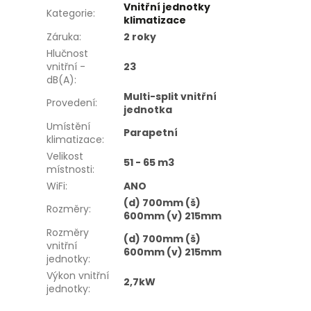
Vnitřní jednotky
Kategorie
:
klimatizace
Záruka
:
2 roky
Hlučnost
vnitřní -
23
dB(A)
:
Multi-split vnitřní
Provedení
:
jednotka
Umístění
Parapetní
klimatizace
:
Velikost
51 - 65 m3
místnosti
:
WiFi
:
ANO
(d) 700mm (š)
Rozměry
:
600mm (v) 215mm
Rozměry
(d) 700mm (š)
vnitřní
600mm (v) 215mm
jednotky
:
Výkon vnitřní
2,7kW
jednotky
: