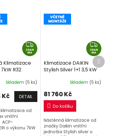
Z
Z
ZDAR
D
ZDAR
D
MA
MA
Další
A
A
á Klimatizace
Klimatizace DAIKIN
produkt
R
R
1 7kW R32
Stylish Silver 1+1 3,5 kW
M
M
montáže
R32 včetně montáže
A
A
Skladem
(5 ks)
Skladem
(5 ks)
81 760 Kč
 Kč
DETAIL
Do košíku
 klimatizace od
x vnitřní
Nástěnná klimatizace od
a ACP-
značky Daikin vnitřní
RI o výkonu 7kW
jednotka Stylish silver o
í jednotka.