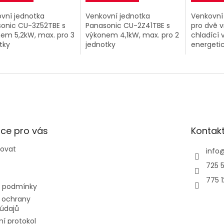
vní jednotka
Venkovní jednotka
Venkovní 
onic CU-3Z52TBE s
Panasonic CU-2Z41TBE s
pro dvě v
em 5,2kW, max. pro 3
výkonem 4,1kW, max. pro 2
chladící 
tky
jednotky
energetic
tichý prov
ce pro vás
Kontak
povat
info
725 5
775 
 podmínky
 ochrany
údajů
í protokol