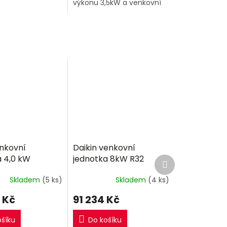
výkonu 3,5kW a venkovní
jednotka.
enkovní
Daikin venkovní
a 4,0 kW
jednotka 8kW R32
Další
produkt
Skladem
(5 ks)
Skladem
(4 ks)
 Kč
91 234 Kč
ošíku
Do košíku