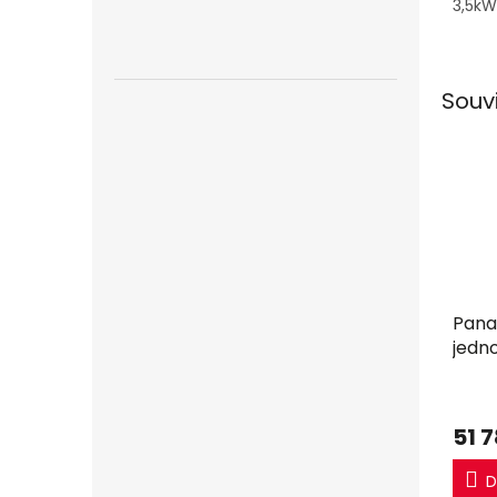
3,5kW
Souv
Pana
jedn
51 
D