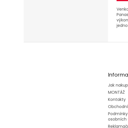
Venko
Panas
výkon
jedno
Z
á
p
a
t
Informa
í
Jak naku
MONTÁŽ
Kontakty
Obchodní
Podmínky
osobních 
Reklamačn