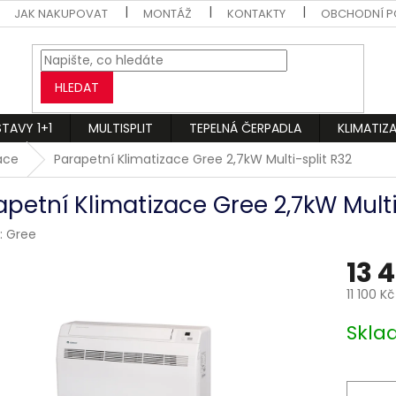
JAK NAKUPOVAT
MONTÁŽ
KONTAKTY
OBCHODNÍ P
HLEDAT
STAVY 1+1
MULTISPLIT
TEPELNÁ ČERPADLA
KLIMATIZ
zace
Parapetní Klimatizace Gree 2,7kW Multi-split R32
apetní Klimatizace Gree 2,7kW Multi
:
Gree
13 
11 100 K
Měrná
Skl
cena: