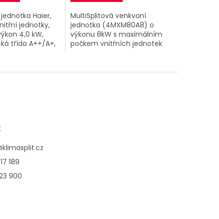
jednotka Haier,
MultiSplitová venkvoní
nitřní jednotky,
jednotka (4MXM80A8) o
výkon 4,0 kW,
výkonu 8kW s maximálním
ká třída A++/A+,
počkem vnitřních jednotek
oz – 52 dB, . . .
4.
t
@
klimasplit.cz
17 189
123 900