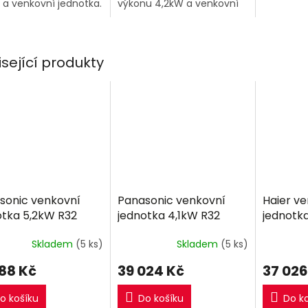
 a venkovní jednotka.
výkonu 4,2kW a venkovní
jednotka RXF35F.
isející produkty
sonic venkovní
Panasonic venkovní
Haier v
otka 5,2kW R32
jednotka 4,1kW R32
jednotk
Skladem
(5 ks)
Skladem
(5 ks)
788 Kč
39 024 Kč
37 026
o košíku
Do košíku
Do k