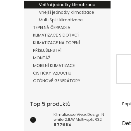
n
Vnitřní jednotky klimatizace
e
Vnější jednotky klimatizace
l
Multi Split klimatizace
TEPELNÁ ČERPADLA
KLIMATIZACE S DOTACÍ
KLIMATIZACE NA TOPENÍ
PŘÍSLUŠENSTVÍ
MONTÁŽ
MOBILNÍ KLIMATIZACE
ČISTIČKY VZDUCHU
OZÓNOVÉ GENERÁTORY
Top 5 produktů
Popi
Klimatizace Vivax Design N
white 2,1kW Multi-split R32
Det
6 776 Kč