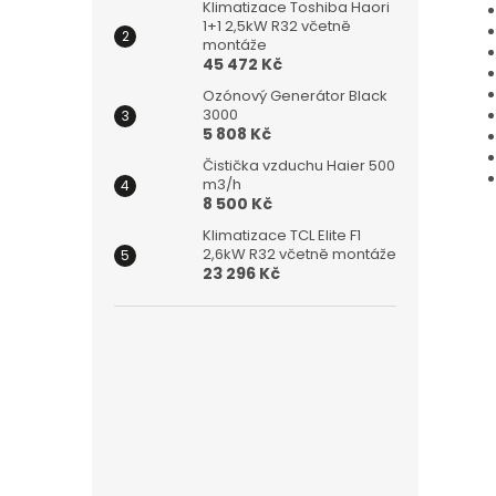
Klimatizace Toshiba Haori
1+1 2,5kW R32 včetně
montáže
45 472 Kč
Ozónový Generátor Black
3000
5 808 Kč
Čistička vzduchu Haier 500
m3/h
8 500 Kč
Klimatizace TCL Elite F1
2,6kW R32 včetně montáže
23 296 Kč