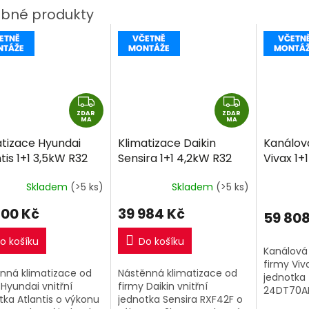
Z
Z
ZDAR
D
ZDAR
D
MA
MA
A
A
atizace Hyundai
Klimatizace Daikin
Kanálov
R
R
tis 1+1 3,5kW R32
Sensira 1+1 4,2kW R32
Vivax 1+
M
M
ně montáže
včetně montáže
včetně 
A
A
Skladem
(>5 ks)
Skladem
(>5 ks)
700 Kč
39 984 Kč
59 808
o košíku
Do košíku
Kanálová
firmy Viva
nná klimatizace od
Nástěnná klimatizace od
jednotk
 Hyundai vnitřní
firmy Daikin vnitřní
24DT70AE
tka Atlantis o výkonu
jednotka Sensira RXF42F o
a venkovn