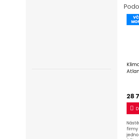
Klim
Atlan
včet
28 
D
Nástě
firmy
jedno