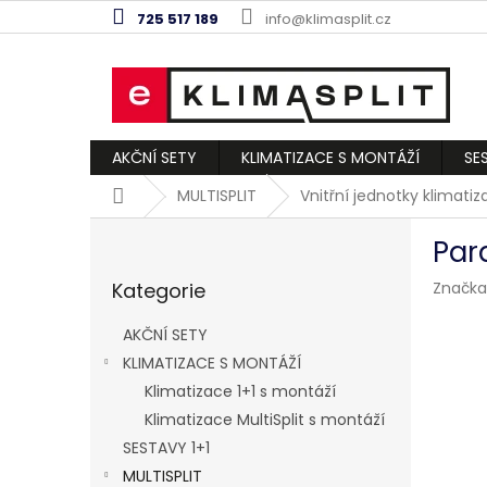
Přejít
725 517 189
info@klimasplit.cz
na
obsah
AKČNÍ SETY
KLIMATIZACE S MONTÁŽÍ
SE
Domů
MULTISPLIT
Vnitřní jednotky klimati
P
Par
o
Přeskočit
s
Kategorie
Značka
kategorie
t
r
AKČNÍ SETY
a
KLIMATIZACE S MONTÁŽÍ
n
Klimatizace 1+1 s montáží
n
í
Klimatizace MultiSplit s montáží
p
SESTAVY 1+1
a
MULTISPLIT