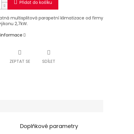
Přidat do košíku
tná multisplitová parapetní klimatizace od firmy
výkonu 2,7kW.
í informace
ZEPTAT SE
SDÍLET
Doplňkové parametry