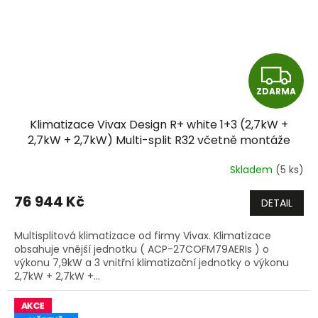
Z
ZDARMA
D
Klimatizace Vivax Design R+ white 1+3 (2,7kW +
A
2,7kW + 2,7kW) Multi-split R32 včetně montáže
+dárek zdarma
R
Skladem
(5 ks)
M
76 944 Kč
DETAIL
A
Multisplitová klimatizace od firmy Vivax. Klimatizace
obsahuje vnější jednotku ( ACP-27COFM79AERIs ) o
výkonu 7,9kW a 3 vnitřní klimatizační jednotky o výkonu
2,7kW + 2,7kW +...