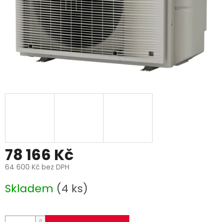
78 166 Kč
64 600 Kč bez DPH
Měrná
Skladem
(4 ks)
cena: