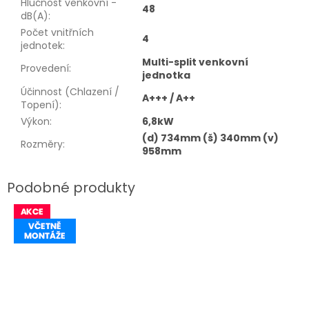
Hlučnost venkovní -
48
dB(A)
:
Počet vnitřních
4
jednotek
:
Multi-split venkovní
Provedení
:
jednotka
Účinnost (Chlazení /
A+++ / A++
Topení)
:
Výkon
:
6,8kW
(d) 734mm (š) 340mm (v)
Rozměry
:
958mm