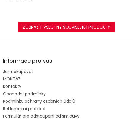
ZOBRAZIT VŠECHNY SOUVISEJÍCÍ PRODUKTY
Z
á
p
a
Informace pro vás
t
Jak nakupovat
í
MONTÁŽ
Kontakty
Obchodní podmínky
Podmínky ochrany osobních údajů
Reklamační protokol
Formulář pro odstoupení od smlouvy