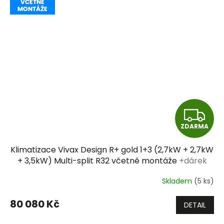
Z
ZDARMA
D
Klimatizace Vivax Design R+ gold 1+3 (2,7kW + 2,7kW
A
+ 3,5kW) Multi-split R32 včetně montáže
+dárek
zdarma
R
Skladem
(5 ks)
M
80 080 Kč
DETAIL
A