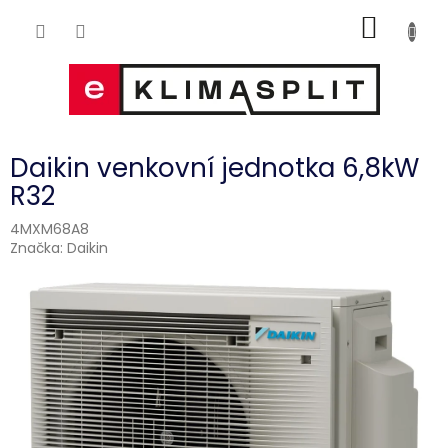
Přejít
NÁKUP
na
obsah
KOŠÍK
Daikin venkovní jednotka 6,8kW
R32
4MXM68A8
Značka:
Daikin