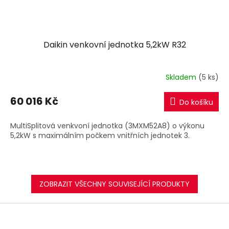
Daikin venkovní jednotka 5,2kW R32
Skladem
(5 ks)
60 016 Kč
Do košíku
MultiSplitová venkvoní jednotka (3MXM52A8) o výkonu
5,2kW s maximálním počkem vnitřních jednotek 3.
ZOBRAZIT VŠECHNY SOUVISEJÍCÍ PRODUKTY
Z
á