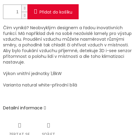
Přidat do košíku
Čím vyniká? Neobvyklým designem a řadou inovativních
funkcí. Má například dvě na sobě nezávislé lamely pro výstup
vzduchu. Proudění vzduchu můžete nasměrovat různými
směry, a pohodlně tak chladit či ohřívat vzduch v místnosti.
Aby bylo foukání vzduchu příjemné, detekuje 3D i-see senzor
přítomnost a polohu lidí v místnosti a dle toho klimatizaci
nastavuje.
Výkon vnitřní jednotky 1,8kW
Varianta natural white-přírodní bílá
Detailní informace
ZEPTAT SE
SDÍLET