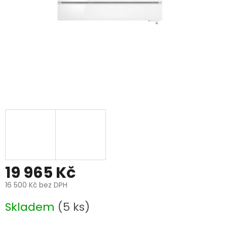
19 965 Kč
16 500 Kč bez DPH
Měrná
Skladem
(5 ks)
cena: