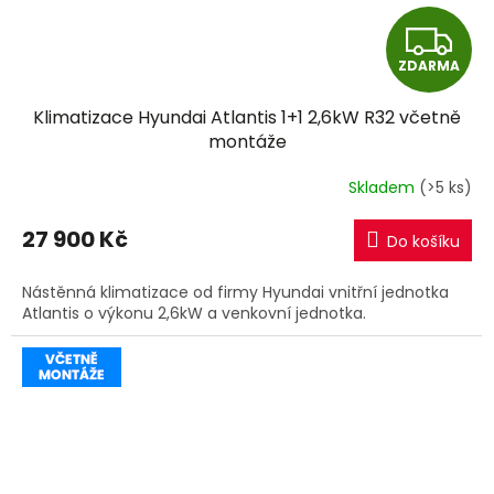
Z
ZDARMA
D
Klimatizace Hyundai Atlantis 1+1 2,6kW R32 včetně
A
montáže
R
Skladem
(>5 ks)
M
27 900 Kč
Do košíku
A
Nástěnná klimatizace od firmy Hyundai vnitřní jednotka
Atlantis o výkonu 2,6kW a venkovní jednotka.