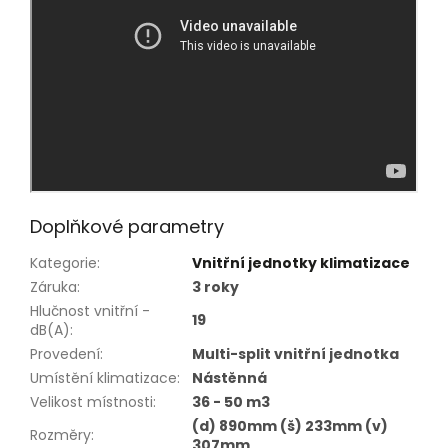
Doplňkové parametry
Kategorie
:
Vnitřní jednotky klimatizace
Záruka
:
3 roky
Hlučnost vnitřní -
19
dB(A)
:
Provedení
:
Multi-split vnitřní jednotka
Umístění klimatizace
:
Nástěnná
Velikost místnosti
:
36 - 50 m3
(d) 890mm (š) 233mm (v)
Rozměry
:
307mm