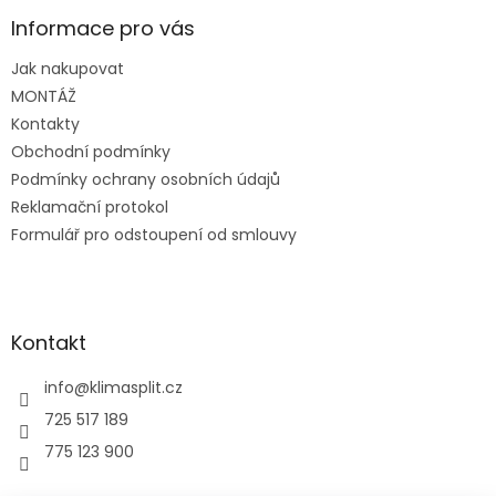
p
a
Informace pro vás
t
Jak nakupovat
í
MONTÁŽ
Kontakty
Obchodní podmínky
Podmínky ochrany osobních údajů
Reklamační protokol
Formulář pro odstoupení od smlouvy
Kontakt
info
@
klimasplit.cz
725 517 189
775 123 900