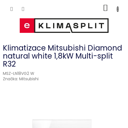
Přejít
NÁKUP
na
obsah
KOŠÍK
Klimatizace Mitsubishi Diamond
natural white 1,8kW Multi-split
R32
MSZ-LN18VG2 W
Značka:
Mitsubishi