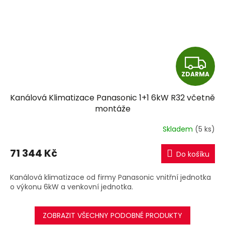
Z
ZDARMA
D
Kanálová Klimatizace Panasonic 1+1 6kW R32 včetně
A
montáže
R
Skladem
(5 ks)
M
71 344 Kč
Do košíku
A
Kanálová klimatizace od firmy Panasonic vnitřní jednotka
o výkonu 6kW a venkovní jednotka.
ZOBRAZIT VŠECHNY PODOBNÉ PRODUKTY