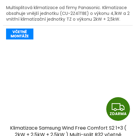
A
Multisplitová klimatizace od firmy Panasonic. Klimatizace
obsahuje vnější jednotku (CU-2Z41TBE) o výkonu 4,1kW a 2
vnitřní klimatizační jednotky TZ o výkonu 2kW + 2,5kW.
Z
ZDARMA
D
Klimatizace Samsung Wind Free Comfort S2 1+3 (
A
2kW + 2,5kW + 2,5kW ) Multi-split R32 včetně