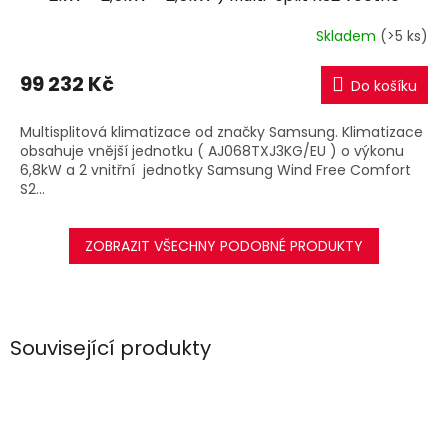
montáže
R
Skladem
(>5 ks)
M
99 232 Kč
Do košíku
A
Multisplitová klimatizace od značky Samsung. Klimatizace
obsahuje vnější jednotku ( AJ068TXJ3KG/EU ) o výkonu
6,8kW a 2 vnitřní jednotky Samsung Wind Free Comfort
S2...
ZOBRAZIT VŠECHNY PODOBNÉ PRODUKTY
Související produkty