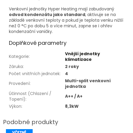
Venkovní jednotky Hyper Heating mají zabudovaný
odvod kondenzátu jako standard
, aktivuje se na
základě venkovní teploty a pokud je teplota venku nižší
než 0 °C po dobu 5 a více minut, zapne se i ohřev
kondenzační vaničky.
Doplňkové parametry
Vnější jednotky
Kategorie
:
klimatizace
Záruka
:
2 roky
Počet vnitřních jednotek
:
4
Multi-split venkovní
Provedení
:
jednotka
Účinnost (Chlazení /
A++ / A+
Topení)
:
Výkon
:
8,3kW