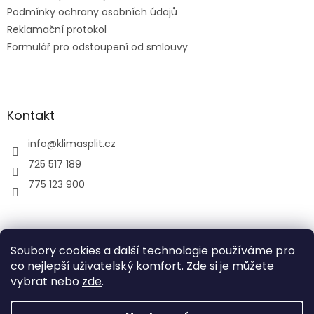
Podmínky ochrany osobních údajů
Reklamační protokol
Formulář pro odstoupení od smlouvy
Kontakt
info
@
klimasplit.cz
725 517 189
775 123 900
air-cool
Soubory cookies a další technologie používáme pro
co nejlepší uživatelský komfort. Zde si je můžete
vybrat nebo
zde
.
Vytvořil Shoptet