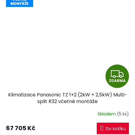
Z
ZDARMA
D
Klimatizace Panasonic TZ 1+2 (2kW + 2,5kW) Multi-
A
split R32 včetně montáže
R
Skladem
(5 ks)
M
67 705 Kč
Do košíku