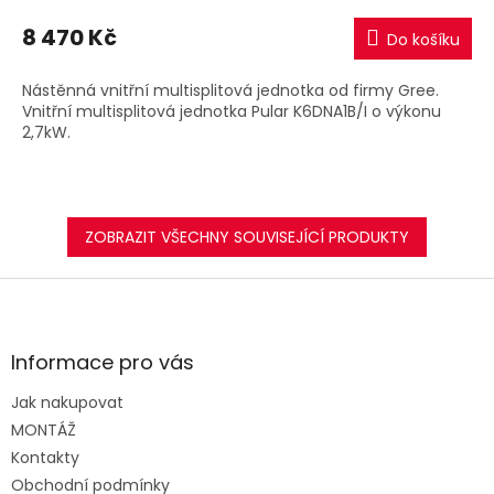
8 470 Kč
Do košíku
Nástěnná vnitřní multisplitová jednotka od firmy Gree.
Vnitřní multisplitová jednotka Pular K6DNA1B/I o výkonu
2,7kW.
ZOBRAZIT VŠECHNY SOUVISEJÍCÍ PRODUKTY
Z
á
p
a
Informace pro vás
t
Jak nakupovat
í
MONTÁŽ
Kontakty
Obchodní podmínky