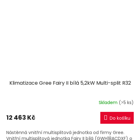
Klimatizace Gree Fairy II bílá 5,2kW Multi-split R32
Skladem
(>5 ks)
12 463 Kč
Do košíku
Nástěnná vnitřní multisplitová jednotka od firmy Gree.
Vnitřní multisplitová jednotka Fairy II bílá (GWH18ACDXF) o