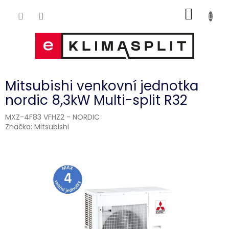
Přejít
NÁKUP
na
obsah
KOŠÍK
Mitsubishi venkovní jednotka
nordic 8,3kW Multi-split R32
MXZ-4F83 VFHZ2 - NORDIC
Značka:
Mitsubishi