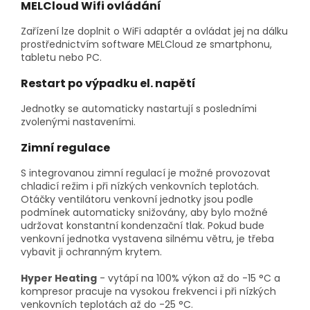
MELCloud Wifi ovládání
Zařízení lze doplnit o WiFi adaptér a ovládat jej na dálku
prostřednictvím software MELCloud ze smartphonu,
tabletu nebo PC.
Restart po výpadku el. napětí
Jednotky se automaticky nastartují s posledními
zvolenými nastaveními.
Zimní regulace
S integrovanou zimní regulací je možné provozovat
chladicí režim i při nízkých venkovních teplotách.
Otáčky ventilátoru venkovní jednotky jsou podle
podmínek automaticky snižovány, aby bylo možné
udržovat konstantní kondenzační tlak. Pokud bude
venkovní jednotka vystavena silnému větru, je třeba
vybavit ji ochranným krytem.
Hyper Heating
- vytápí na 100% výkon až do -15 °C a
kompresor pracuje na vysokou frekvenci i při nízkých
venkovních teplotách až do -25 °C.